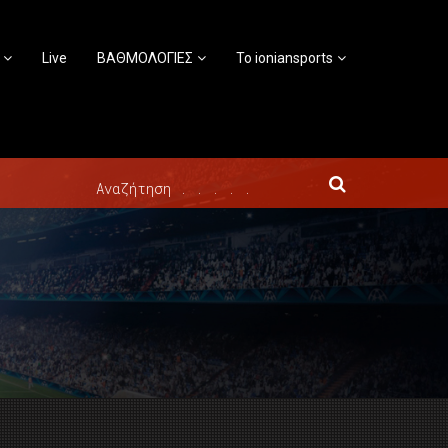
Live
ΒΑΘΜΟΛΟΓΙΕΣ
Το ioniansports