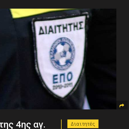
της 4ης αγ.
Διαιτητές