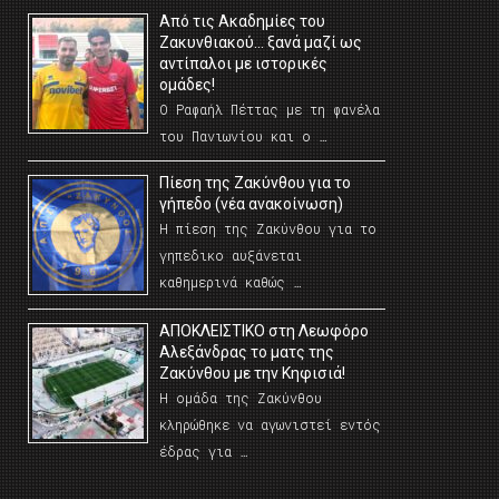
Από τις Ακαδημίες του
Ζακυνθιακού… ξανά μαζί ως
αντίπαλοι με ιστορικές
ομάδες!
Ο Ραφαήλ Πέττας με τη φανέλα
του Πανιωνίου και ο …
Πίεση της Ζακύνθου για το
γήπεδο (νέα ανακοίνωση)
Η πίεση της Ζακύνθου για το
γηπεδικο αυξάνεται
καθημερινά καθώς …
AΠΟΚΛΕΙΣΤΙΚΟ στη Λεωφόρο
Αλεξάνδρας το ματς της
Ζακύνθου με την Κηφισιά!
Η ομάδα της Ζακύνθου
κληρώθηκε να αγωνιστεί εντός
έδρας για …