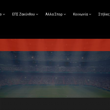
ο
ΕΠΣ Ζακύνθου
Άλλα Σπορ
Κοινωνία
Στήλες