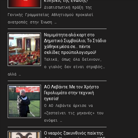
κινήσεις της Ένωσης!
Διαπιστωτική πράξη της
Γενικής Γραμματείας Αθλητισμού προκαλεί
ανατροπές στην Ένωση …
Νομιμότητα αλά καρτ στο
Δημοτικό Συμβούλιο; Το Στάδιο
χάθηκε μέσα σε… πέντε
σελίδες προϋπολογισμού!
Τελικά, όπως όλα δείχνουν,
ο γιαλός δεν είναι στραβός…
αλλά …
ΑΟ Λεβάντε: Με τον Χρήστο
Γερολυμάτο στην τεχνική
ηγεσία!
Ο ΑΟ Λεβάντε άρχισε να
«ζεσταίνει τις μηχανές» του
ενόψει …
O νεαρός ζακυνθινός παίκτης