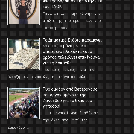
Φώτης Κορακιανίτης στην U15
του ΠΑΟΚ!
Μέσα σε αυτή την «δίνη» της
απαξίωσης του ερασιτεχνικού
ποδοσφαίρου. …
Το Δημοτικό Στάδιο παραμένει
εργοτάξιο μόνο με… κάτι
σπασμένα πλακάκια και ο
χρόνος τελειώνει επικίνδυνα
για τη Ζάκυνθο!
Τέσσερις ημέρες μετά την
έναρξη των εργασιών, η εικόνα προκαλεί …
Πυρ ομαδόν από Βετεράνους
και οργανωμένους της
Ζακύνθου για το θέμα του
γηπέδου!
Η μια ανακοίνωση διαδέχεται
την άλλη στο νησί της
Ζακύνθου …