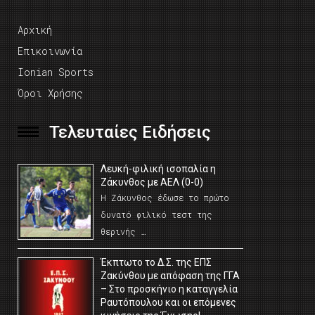
Αρχική
Επικοινωνία
Ionian Sports
Όροι Χρήσης
Τελευταίες Ειδήσεις
Λευκή-φιλική ισοπαλία η
Ζάκυνθος με ΑΕΛ (0-0)
Η Ζάκυνθος έδωσε το πρώτο
δυνατό φιλικό τεστ της
θερινής …
Έκπτωτο το Δ.Σ. της ΕΠΣ
Ζακύνθου με απόφαση της ΓΓΑ
– Στο προσκήνιο η καταγγελία
Ραυτόπουλου και οι επόμενες