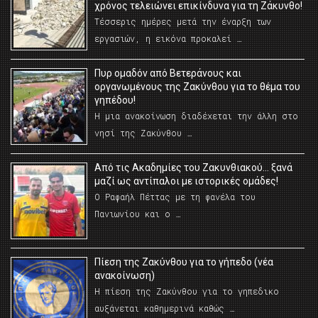
χρόνος τελειώνει επικίνδυνα για τη Ζάκυνθο!
Τέσσερις ημέρες μετά την έναρξη των
εργασιών, η εικόνα προκαλεί …
Πυρ ομαδόν από Βετεράνους και
οργανωμένους της Ζακύνθου για το θέμα του
γηπέδου!
Η μια ανακοίνωση διαδέχεται την άλλη στο
νησί της Ζακύνθου …
Από τις Ακαδημίες του Ζακυνθιακού… ξανά
μαζί ως αντίπαλοι με ιστορικές ομάδες!
Ο Ραφαήλ Πέττας με τη φανέλα του
Πανιωνίου και ο …
Πίεση της Ζακύνθου για το γήπεδο (νέα
ανακοίνωση)
Η πίεση της Ζακύνθου για το γηπεδικο
αυξάνεται καθημερινά καθώς …