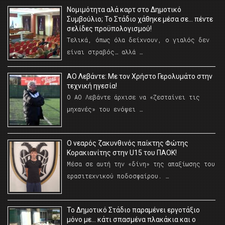
Νομιμότητα αλά καρτ στο Δημοτικό
Συμβούλιο; Το Στάδιο χάθηκε μέσα σε… πέντε
σελίδες προϋπολογισμού!
Τελικά, όπως όλα δείχνουν, ο γιαλός δεν
είναι στραβός… αλλά …
ΑΟ Λεβάντε: Με τον Χρήστο Γερολυμάτο στην
τεχνική ηγεσία!
Ο ΑΟ Λεβάντε άρχισε να «ζεσταίνει τις
μηχανές» του ενόψει …
O νεαρός ζακυνθινός παίκτης Φώτης
Κορακιανίτης στην U15 του ΠΑΟΚ!
Μέσα σε αυτή την «δίνη» της απαξίωσης του
ερασιτεχνικού ποδοσφαίρου. …
Το Δημοτικό Στάδιο παραμένει εργοτάξιο
μόνο με… κάτι σπασμένα πλακάκια και ο