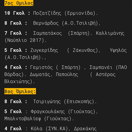
7ος Ομιλος
10 Γκολ :
Ποζατζίδης (Ερμιονίδα).
8 Γκολ :
Βερνάρδος (Α.Ο.Τσιλιβή),
7 Γκολ :
Σαμπατάκος (Σπάρτη). Καλλιμάνης
(Ναύπλιο 2017).
5 Γκολ :
Ζυγκερίδης ( Ζάκυνθος), Υψηλός
(Α.Ο.Τσιλιβή).,
4 Γκολ :
Γεμιστός ( Σπάρτη) , Σαμπανέι (ΠΑΟ
Βάρδας). Δωματάς, Παπούλης ( Αστέρας
Βλαχιώτης).
8ος Όμιλος:
8 Γκολ :
Τσιριγώτης (Επισκοπής).
5 Γκολ
: Φραγκουλάκης (Γιούχτας),
Μπαλντοβαλίεφ (Γιούχτας).
4 Γκολ
: Κόλα (ΣΥΝ.ΚΑ), Δρακάκης