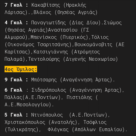
7 Γκολ :
Κακαβίτσης (Ηρακλής
Λάρισας).,Βλάχος (Θησέας Αγριάς)
4 Γκολ :
Παναγιωτίδης (Δίας Δίου).Σιώμος
(Θησέας Αγριάς)Αναστασίου (ΓΣ
Αλμυρού),Μπενίσκος (Πιερικός),Τόλιος
(Οικονόμος Τσαριτσάνης),Βουκομάνοβιτς (ΑΕ
Καρίτσας),Κατσιγιάννης (Ατρόμητος
Παλαμά),Τεντολούρης (Διγενής Νεοχωρίου)
4ος Όμιλος:
9 Γκολ :
Μπότσαρης (Αναγέννηση Άρτας).
6 Γκολ
: Σιδηρόπουλος (Αναγέννηση Άρτας),
Πάλλας(Α.Ε.Ποντίων), Πιστιόλης (
Α.Ε.Μεσολογγίου).
5 Γκολ :
Ντινόπουλος (Α.Ε.Ποντίων),
Χριστακόπουλος (Ανατολής), Τσόφλιος
(Τυλικράτης), Φλέγκας (Απόλλων Ευπαλίου).