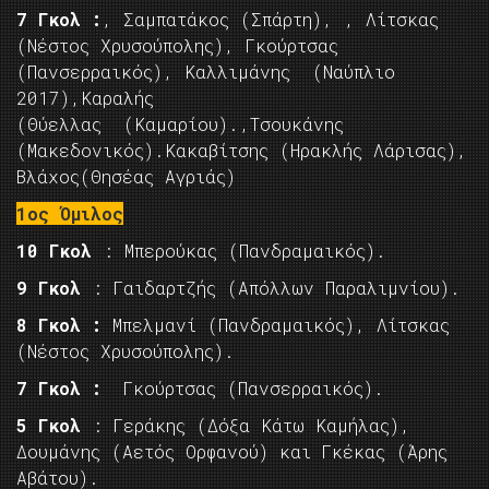
7 Γκολ :
, Σαμπατάκος (Σπάρτη), , Λίτσκας
(Νέστος Χρυσούπολης), Γκούρτσας
(Πανσερραικός), Καλλιμάνης (Ναύπλιο
2017),Καραλής
(Θύελλας (Καμαρίου).,Τσουκάνης
(Μακεδονικός).Κακαβίτσης (Ηρακλής Λάρισας),
Βλάχος(Θησέας Αγριάς)
1ος Όμιλος
10 Γκολ
: Μπερούκας (Πανδραμαικός).
9 Γκολ
: Γαιδαρτζής (Απόλλων Παραλιμνίου).
8 Γκολ :
Μπελμανί (Πανδραμαικός), Λίτσκας
(Νέστος Χρυσούπολης).
7 Γκολ :
Γκούρτσας (Πανσερραικός).
5 Γκολ
: Γεράκης (Δόξα Κάτω Καμήλας),
Δουμάνης (Αετός Ορφανού) και Γκέκας (Άρης
Αβάτου).