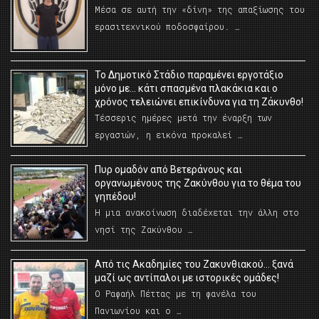
Μέσα σε αυτή την «δίνη» της απαξίωσης του
ερασιτεχνικού ποδοσφαίρου. …
Το Δημοτικό Στάδιο παραμένει εργοτάξιο
μόνο με… κάτι σπασμένα πλακάκια και ο
χρόνος τελειώνει επικίνδυνα για τη Ζάκυνθο!
Τέσσερις ημέρες μετά την έναρξη των
εργασιών, η εικόνα προκαλεί …
Πυρ ομαδόν από Βετεράνους και
οργανωμένους της Ζακύνθου για το θέμα του
γηπέδου!
Η μια ανακοίνωση διαδέχεται την άλλη στο
νησί της Ζακύνθου …
Από τις Ακαδημίες του Ζακυνθιακού… ξανά
μαζί ως αντίπαλοι με ιστορικές ομάδες!
Ο Ραφαήλ Πέττας με τη φανέλα του
Πανιωνίου και ο …