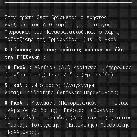
Στην πρώτη θέση βρίσκεται ο Χρήστος
Αλεξίου του Α.Ο.Καρίτσας ,ο Γιώργος
Μπερούκας του Παναδραμαικού.και ο Χάρης
Ποζατζίδης της Ερμιονίδας )με 10 γκολ .
Ο Πίνακας με τους πρώτους σκόρερ σε όλη
την Γ΄Εθνική :
10 Γκολ :
Αλεξίου (Α.Ο.Καρίτσας).,Μπερούκας
(Πανδραμαικός),Ποζατζίδης (Ερμιονίδα).
9
Γ
κολ :
,Μπότσαρης (Αναγέννηση
Άρτας).Γαιδαρτζής (Απόλλων Παραλιμνίου),
8 Γκολ :
Μπελμανί (Πανδραμαικός), , Πέττας
(Αλμωπός Αριδαίας), Γκέσιος (Θύελλας
Σαρακηνών), Βερνάρδος (Α.Ο.Τσιλιβή).,Σάμιος
(Μαρκό), Τσιριγώτης (Επισκοπής).Μαρουκάκης
(Καλλιθέας).