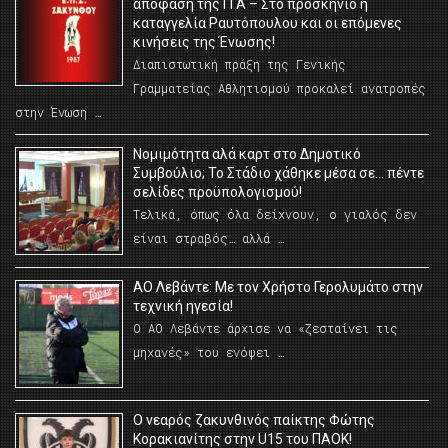
απόφαση της ΓΓΑ – Στο προσκήνιο η
καταγγελία Ραυτόπουλου και οι επόμενες
κινήσεις της Ένωσης!
Διαπιστωτική πράξη της Γενικής
Γραμματείας Αθλητισμού προκαλεί ανατροπές
στην Ένωση …
Νομιμότητα αλά καρτ στο Δημοτικό
Συμβούλιο; Το Στάδιο χάθηκε μέσα σε… πέντε
σελίδες προϋπολογισμού!
Τελικά, όπως όλα δείχνουν, ο γιαλός δεν
είναι στραβός… αλλά …
ΑΟ Λεβάντε: Με τον Χρήστο Γερολυμάτο στην
τεχνική ηγεσία!
Ο ΑΟ Λεβάντε άρχισε να «ζεσταίνει τις
μηχανές» του ενόψει …
O νεαρός ζακυνθινός παίκτης Φώτης
Κορακιανίτης στην U15 του ΠΑΟΚ!