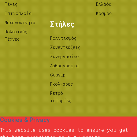
Τένις
Ελλάδα
Ιστιοπλοΐα
Κόσμος
Μηχανοκίνητα
Στήλες
Πολεμικές
Πολιτισμός
Τέχνες
Συνεντεύξεις
Συνεργασίες
Αρθρογραφία
Gossip
Γκολ-αρες
Ρετρό
ιστορίες
Cookies & Privacy
This website uses cookies to ensure you get