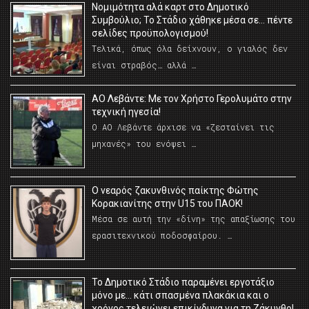
Νομιμότητα αλά καρτ στο Δημοτικό
Συμβούλιο; Το Στάδιο χάθηκε μέσα σε… πέντε
σελίδες προϋπολογισμού!
Τελικά, όπως όλα δείχνουν, ο γιαλός δεν
είναι στραβός… αλλά …
ΑΟ Λεβάντε: Με τον Χρήστο Γερολυμάτο στην
τεχνική ηγεσία!
Ο ΑΟ Λεβάντε άρχισε να «ζεσταίνει τις
μηχανές» του ενόψει …
O νεαρός ζακυνθινός παίκτης Φώτης
Κορακιανίτης στην U15 του ΠΑΟΚ!
Μέσα σε αυτή την «δίνη» της απαξίωσης του
ερασιτεχνικού ποδοσφαίρου. …
Το Δημοτικό Στάδιο παραμένει εργοτάξιο
μόνο με… κάτι σπασμένα πλακάκια και ο
χρόνος τελειώνει επικίνδυνα για τη Ζάκυνθο!