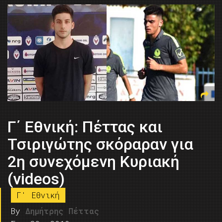
Γ΄ Εθνική: Πέττας και
Τσιριγώτης σκόραραν για
2η συνεχόμενη Κυριακή
(videos)
Γ' Εθνική
By
Δημήτρης Πέττας