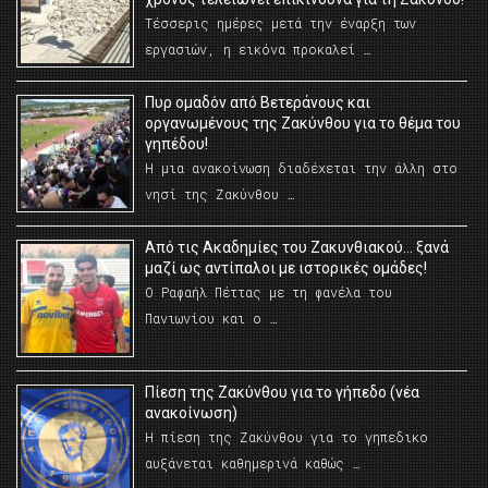
Τέσσερις ημέρες μετά την έναρξη των
εργασιών, η εικόνα προκαλεί …
Πυρ ομαδόν από Βετεράνους και
οργανωμένους της Ζακύνθου για το θέμα του
γηπέδου!
Η μια ανακοίνωση διαδέχεται την άλλη στο
νησί της Ζακύνθου …
Από τις Ακαδημίες του Ζακυνθιακού… ξανά
μαζί ως αντίπαλοι με ιστορικές ομάδες!
Ο Ραφαήλ Πέττας με τη φανέλα του
Πανιωνίου και ο …
Πίεση της Ζακύνθου για το γήπεδο (νέα
ανακοίνωση)
Η πίεση της Ζακύνθου για το γηπεδικο
αυξάνεται καθημερινά καθώς …