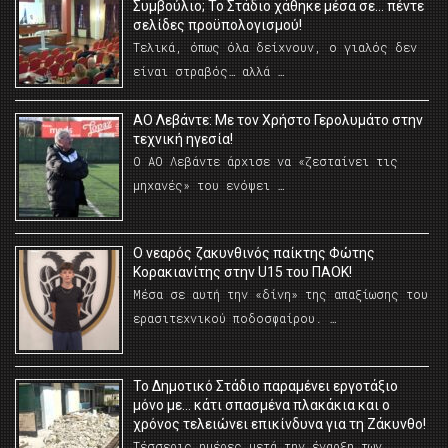
Συμβούλιο; Το Στάδιο χάθηκε μέσα σε… πέντε
σελίδες προϋπολογισμού!
Τελικά, όπως όλα δείχνουν, ο γιαλός δεν
είναι στραβός… αλλά …
ΑΟ Λεβάντε: Με τον Χρήστο Γερολυμάτο στην
τεχνική ηγεσία!
Ο ΑΟ Λεβάντε άρχισε να «ζεσταίνει τις
μηχανές» του ενόψει …
O νεαρός ζακυνθινός παίκτης Φώτης
Κορακιανίτης στην U15 του ΠΑΟΚ!
Μέσα σε αυτή την «δίνη» της απαξίωσης του
ερασιτεχνικού ποδοσφαίρου. …
Το Δημοτικό Στάδιο παραμένει εργοτάξιο
μόνο με… κάτι σπασμένα πλακάκια και ο
χρόνος τελειώνει επικίνδυνα για τη Ζάκυνθο!
Τέσσερις ημέρες μετά την έναρξη των