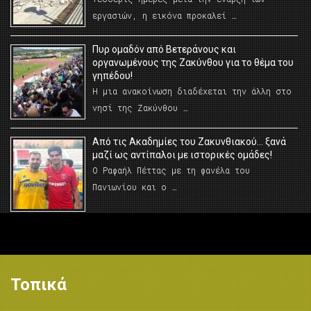
εργασιών, η εικόνα προκαλεί …
Πυρ ομαδόν από Βετεράνους και
οργανωμένους της Ζακύνθου για το θέμα του
γηπέδου!
Η μια ανακοίνωση διαδέχεται την άλλη στο
νησί της Ζακύνθου …
Από τις Ακαδημίες του Ζακυνθιακού… ξανά
μαζί ως αντίπαλοι με ιστορικές ομάδες!
Ο Ραφαήλ Πέττας με τη φανέλα του
Πανιωνίου και ο …
Τοπικά