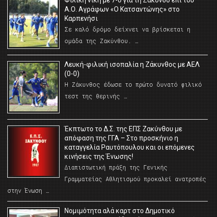
Φιλική νίκη με 7-0 για τη Ζάκυνθο επί του
Α.Ο. Αγράφων «Ο Κατσαντώνης» στο
Καρπενήσι
Σε καλό δρόμο δείχνει να βρίσκεται η
ομάδα της Ζακύνθου. …
Λευκή-φιλική ισοπαλία η Ζάκυνθος με ΑΕΛ
(0-0)
Η Ζάκυνθος έδωσε το πρώτο δυνατό φιλικό
τεστ της θερινής …
Έκπτωτο το Δ.Σ. της ΕΠΣ Ζακύνθου με
απόφαση της ΓΓΑ – Στο προσκήνιο η
καταγγελία Ραυτόπουλου και οι επόμενες
κινήσεις της Ένωσης!
Διαπιστωτική πράξη της Γενικής
Γραμματείας Αθλητισμού προκαλεί ανατροπές
στην Ένωση …
Νομιμότητα αλά καρτ στο Δημοτικό