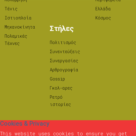
Τένις
Ελλάδα
Ιστιοπλοΐα
Κόσμος
Μηχανοκίνητα
Στήλες
Πολεμικές
Πολιτισμός
Τέχνες
Συνεντεύξεις
Συνεργασίες
Αρθρογραφία
Gossip
Γκολ-αρες
Ρετρό
ιστορίες
Cookies & Privacy
This website uses cookies to ensure you get