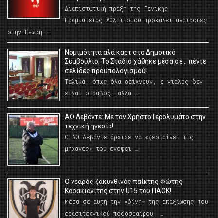
Διαπιστωτική πράξη της Γενικής
Γραμματείας Αθλητισμού προκαλεί ανατροπές
στην Ένωση …
Νομιμότητα αλά καρτ στο Δημοτικό
Συμβούλιο; Το Στάδιο χάθηκε μέσα σε… πέντε
σελίδες προϋπολογισμού!
Τελικά, όπως όλα δείχνουν, ο γιαλός δεν
είναι στραβός… αλλά …
ΑΟ Λεβάντε: Με τον Χρήστο Γερολυμάτο στην
τεχνική ηγεσία!
Ο ΑΟ Λεβάντε άρχισε να «ζεσταίνει τις
μηχανές» του ενόψει …
O νεαρός ζακυνθινός παίκτης Φώτης
Κορακιανίτης στην U15 του ΠΑΟΚ!
Μέσα σε αυτή την «δίνη» της απαξίωσης του
ερασιτεχνικού ποδοσφαίρου. …