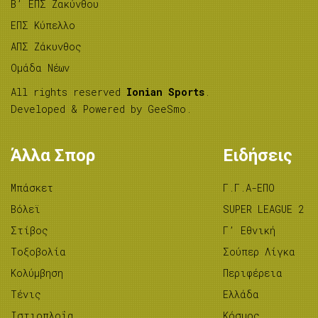
B’ ΕΠΣ Ζακύνθου
ΕΠΣ Κύπελλο
ΑΠΣ Ζάκυνθος
Ομάδα Νέων
All rights reserved
Ionian Sports
.
Developed & Powered by
GeeSmo
.
Άλλα Σπορ
Ειδήσεις
Μπάσκετ
Γ.Γ.Α-ΕΠΟ
Βόλεϊ
SUPER LEAGUE 2
Στίβος
Γ’ Εθνική
Tοξοβολία
Σούπερ Λίγκα
Κολύμβηση
Περιφέρεια
Τένις
Ελλάδα
Ιστιοπλοΐα
Κόσμος