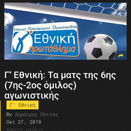
Γ’ Εθνική: Τα ματς της 6ης
(7ης-2ος όμιλος)
αγωνιστικής
Γ' Εθνική
By
Δημήτρης Πέττας
Οκτ 27, 2019
Αφήστε σχόλιο