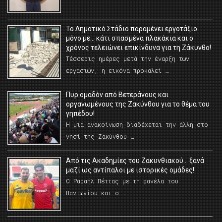
Το Δημοτικό Στάδιο παραμένει εργοτάξιο
μόνο με… κάτι σπασμένα πλακάκια και ο
χρόνος τελειώνει επικίνδυνα για τη Ζάκυνθο!
Τέσσερις ημέρες μετά την έναρξη των
εργασιών, η εικόνα προκαλεί …
Πυρ ομαδόν από Βετεράνους και
οργανωμένους της Ζακύνθου για το θέμα του
γηπέδου!
Η μια ανακοίνωση διαδέχεται την άλλη στο
νησί της Ζακύνθου …
Από τις Ακαδημίες του Ζακυνθιακού… ξανά
μαζί ως αντίπαλοι με ιστορικές ομάδες!
Ο Ραφαήλ Πέττας με τη φανέλα του
Πανιωνίου και ο …