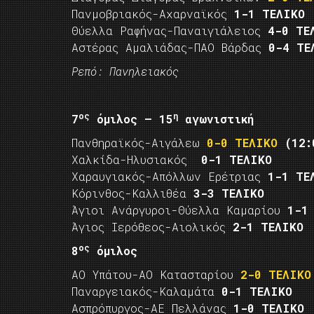
Πανμοβριακός-Αχαρναϊκός
1-1 ΤΕΛΙΚΟ
Θύελλα Ραφήνας-Παναιγιάλειος
4-0 ΤΕ
Αστέρας Αμαλιάδας-ΠΑΟ Βάρδας
0-4 ΤΕ
Ρεπό: Πανηλειακός
ος
η
7
όμιλος – 15
αγωνιστική
Πανθηραϊκός-Αιγάλεω
0-0 ΤΕΛΙΚΟ
(12:
Χαλκίδα-Ηλυσιακός
0-1 ΤΕΛΙΚΟ
Χαραυγιακός-Απόλλων Ερέτριας
1-1 ΤΕ
Κόρινθος-Καλλιθέα
3-3 ΤΕΛΙΚΟ
Άγιοι Ανάργυροι-Θύελλα Καμαρίου
1-1
Άγιος Ιερόθεος-Αιολικός
2-1 ΤΕΛΙΚΟ
ος
8
όμιλος
ΑΟ Υπάτου-ΑΟ Κατασταρίου
2-0 ΤΕΛΙΚΟ
Παναργειακός-Καλαμάτα
0-1 ΤΕΛΙΚΟ
Ασπρόπυργος-ΑΕ Πελλάνας
1-0 ΤΕΛΙΚΟ