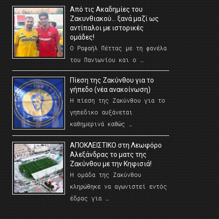
Από τις Ακαδημίες του
Ζακυνθιακού… ξανά μαζί ως
αντίπαλοι με ιστορικές
ομάδες!
Ο Ραφαήλ Πέττας με τη φανέλα
του Πανιωνίου και ο …
Πίεση της Ζακύνθου για το
γήπεδο (νέα ανακοίνωση)
Η πίεση της Ζακύνθου για το
γηπεδικο αυξάνεται
καθημερινά καθώς …
AΠΟΚΛΕΙΣΤΙΚΟ στη Λεωφόρο
Αλεξάνδρας το ματς της
Ζακύνθου με την Κηφισιά!
Η ομάδα της Ζακύνθου
κληρώθηκε να αγωνιστεί εντός
έδρας για …