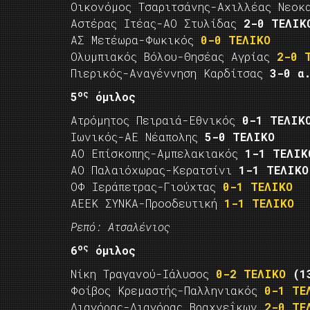
Οικονόμος Τσαριτσάνης-Αχιλλέας Νεο
Αστέρας Ιτέας-ΑΟ Στυλίδας
2-0 ΤΕΛΙΚ
ΑΣ Μετέωρα-Φωκικός
0-0 ΤΕΛΙΚΟ
Ολυμπιακός Βόλου-Θησέας Αγρίας
2-0 
Πιερικός-Αναγέννηση Καρδίτσας
3-0 α
ος
5
όμιλος
Ατρόμητος Πειραιά-Εθνικός
0-1 ΤΕΛΙΚ
Ιωνικός-ΑΕ Νέαπολης
5-0 ΤΕΛΙΚΟ
ΑΟ Επίσκοπης-Αμπελακιακός
1-1 ΤΕΛΙΚ
ΑΟ Παλαιόχωρας-Κερατσίνι
1-1 ΤΕΛΙΚΟ
ΟΦ Ιεράπετρας-Γιούχτας
0-1 ΤΕΛΙΚΟ
ΑΕΕΚ ΣΥΝΚΑ-Προοδευτική
1-1 ΤΕΛΙΚΟ
Ρεπό: Ατσαλένιος
ος
6
όμιλος
Νίκη Τραγανού-Ιάλυσος
0-2 ΤΕΛΙΚΟ
(1
Φοίβος Κρεμαστής-Παλληνιακός
0-1 ΤΕ
Διαγόρας-Διαγόρας Βραχνεΐκων
2-0 ΤΕ