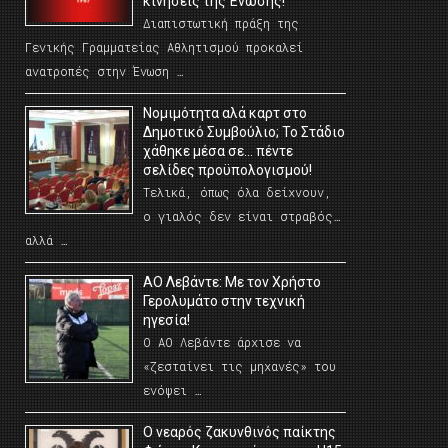
κινήσεις της Ένωσης!
Διαπιστωτική πράξη της
Γενικής Γραμματείας Αθλητισμού προκαλεί
ανατροπές στην Ένωση …
Νομιμότητα αλά καρτ στο
Δημοτικό Συμβούλιο; Το Στάδιο
χάθηκε μέσα σε… πέντε
σελίδες προϋπολογισμού!
Τελικά, όπως όλα δείχνουν,
ο γιαλός δεν είναι στραβός…
αλλά …
ΑΟ Λεβάντε: Με τον Χρήστο
Γερολυμάτο στην τεχνική
ηγεσία!
Ο ΑΟ Λεβάντε άρχισε να
«ζεσταίνει τις μηχανές» του
ενόψει …
O νεαρός ζακυνθινός παίκτης