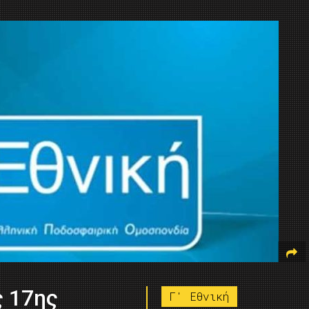
ς 17ης
Γ' Εθνική