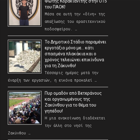
Φώτης Κορακιανίτης στην U15
του ΠΑΟΚ!
Μέσα σε αυτή την «δίνη» της
απαξίωσης του ερασιτεχνικού
ποδοσφαίρου. …
Το Δημοτικό Στάδιο παραμένει
εργοτάξιο μόνο με… κάτι
σπασμένα πλακάκια και ο
χρόνος τελειώνει επικίνδυνα
για τη Ζάκυνθο!
Τέσσερις ημέρες μετά την
έναρξη των εργασιών, η εικόνα προκαλεί …
Πυρ ομαδόν από Βετεράνους
και οργανωμένους της
Ζακύνθου για το θέμα του
γηπέδου!
Η μια ανακοίνωση διαδέχεται
την άλλη στο νησί της
Ζακύνθου …