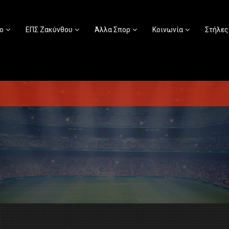
ο
ΕΠΣ Ζακύνθου
Άλλα Σπορ
Κοινωνία
Στήλες