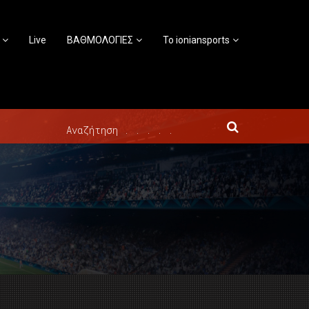
Live
ΒΑΘΜΟΛΟΓΙΕΣ
Το ioniansports