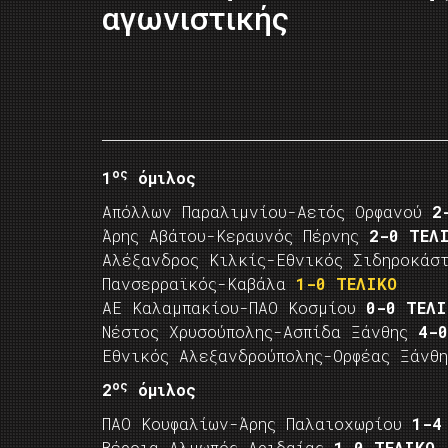
αγωνιστικής
ος
1
όμιλος
Απόλλων Παραλιμνίου-Αετός Ορφανού
2
Άρης Αβάτου-Κεραυνός Πέρνης
2-0 ΤΕΛ
Αλέξανδρος Κιλκίς-Εθνικός Σιδηροκάσ
Πανσερραϊκός-Καβάλα
1-0 ΤΕΛΙΚΟ
ΑΕ Καλαμπακίου-ΠΑΟ Κοσμίου
0-0 ΤΕΛΙ
Νέστος Χρυσούπολης-Ασπίδα Ξάνθης
4-
Εθνικός Αλεξανδρούπολης-Ορφέας Ξάνθ
ος
2
όμιλος
ΠΑΟ Κουφαλίων-Άρης Παλαιοχωρίου
1-4
Βέροια-Αλμωπός Αριδαίας
1-0 ΤΕΛΙΚΟ