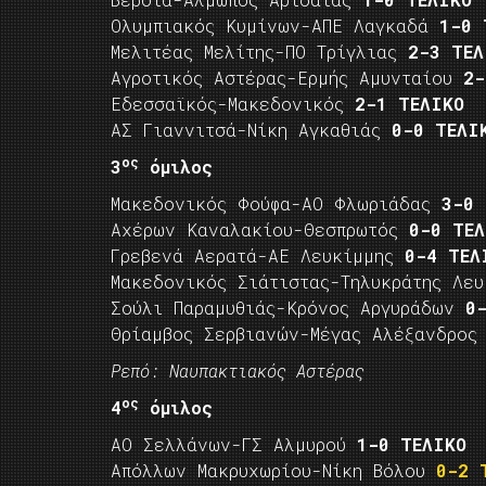
Ολυμπιακός Κυμίνων-ΑΠΕ Λαγκαδά
1-0 
Μελιτέας Μελίτης-ΠΟ Τρίγλιας
2-3 ΤΕΛ
Αγροτικός Αστέρας-Ερμής Αμυνταίου
2-
Εδεσσαϊκός-Μακεδονικός
2-1 ΤΕΛΙΚΟ
ΑΣ Γιαννιτσά-Νίκη Αγκαθιάς
0-0 ΤΕΛΙ
ος
3
όμιλος
Μακεδονικός Φούφα-ΑΟ Φλωριάδας
3-0 
Αχέρων Καναλακίου-Θεσπρωτός
0-0 ΤΕΛ
Γρεβενά Αερατά-ΑΕ Λευκίμμης
0-4 ΤΕΛ
Μακεδονικός Σιάτιστας-Τηλυκράτης Λε
Σούλι Παραμυθιάς-Κρόνος Αργυράδων
0
Θρίαμβος Σερβιανών-Μέγας Αλέξανδρο
Ρεπό: Ναυπακτιακός Αστέρας
ος
4
όμιλος
ΑΟ Σελλάνων-ΓΣ Αλμυρού
1-0 ΤΕΛΙΚΟ
Απόλλων Μακρυχωρίου-Νίκη Βόλου
0-2 