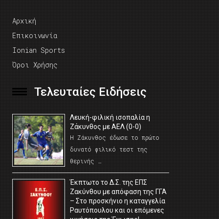
Αρχική
Επικοινωνία
Ionian Sports
Όροι Χρήσης
Τελευταίες Ειδήσεις
Λευκή-φιλική ισοπαλία η
Ζάκυνθος με ΑΕΛ (0-0)
Η Ζάκυνθος έδωσε το πρώτο
δυνατό φιλικό τεστ της
θερινής …
Έκπτωτο το Δ.Σ. της ΕΠΣ
Ζακύνθου με απόφαση της ΓΓΑ
– Στο προσκήνιο η καταγγελία
Ραυτόπουλου και οι επόμενες