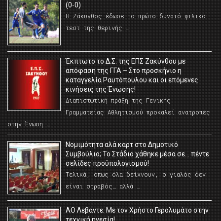
(0-0)
Η Ζάκυνθος έδωσε το πρώτο δυνατό φιλικό
τεστ της θερινής …
Έκπτωτο το Δ.Σ. της ΕΠΣ Ζακύνθου με
απόφαση της ΓΓΑ – Στο προσκήνιο η
καταγγελία Ραυτόπουλου και οι επόμενες
κινήσεις της Ένωσης!
Διαπιστωτική πράξη της Γενικής
Γραμματείας Αθλητισμού προκαλεί ανατροπές
στην Ένωση …
Νομιμότητα αλά καρτ στο Δημοτικό
Συμβούλιο; Το Στάδιο χάθηκε μέσα σε… πέντε
σελίδες προϋπολογισμού!
Τελικά, όπως όλα δείχνουν, ο γιαλός δεν
είναι στραβός… αλλά …
ΑΟ Λεβάντε: Με τον Χρήστο Γερολυμάτο στην
τεχνική ηγεσία!