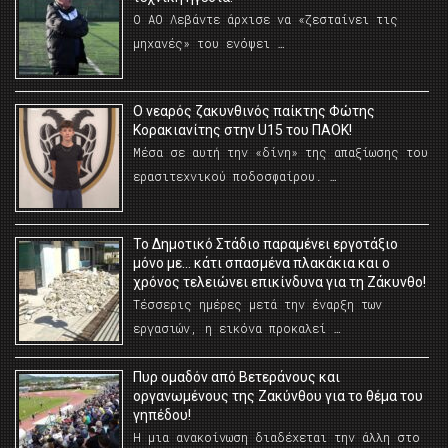
Ο ΑΟ Λεβάντε άρχισε να «ζεσταίνει τις
μηχανές» του ενόψει …
O νεαρός ζακυνθινός παίκτης Φώτης
Κορακιανίτης στην U15 του ΠΑΟΚ!
Μέσα σε αυτή την «δίνη» της απαξίωσης του
ερασιτεχνικού ποδοσφαίρου. …
Το Δημοτικό Στάδιο παραμένει εργοτάξιο
μόνο με… κάτι σπασμένα πλακάκια και ο
χρόνος τελειώνει επικίνδυνα για τη Ζάκυνθο!
Τέσσερις ημέρες μετά την έναρξη των
εργασιών, η εικόνα προκαλεί …
Πυρ ομαδόν από Βετεράνους και
οργανωμένους της Ζακύνθου για το θέμα του
γηπέδου!
Η μια ανακοίνωση διαδέχεται την άλλη στο