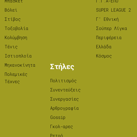
Μπάσκετ
Γ.Γ.Α-ΕΠΟ
Βόλεϊ
SUPER LEAGUE 2
Στίβος
Γ’ Εθνική
Tοξοβολία
Σούπερ Λίγκα
Κολύμβηση
Περιφέρεια
Τένις
Ελλάδα
Ιστιοπλοΐα
Κόσμος
Μηχανοκίνητα
Στήλες
Πολεμικές
Πολιτισμός
Τέχνες
Συνεντεύξεις
Συνεργασίες
Αρθρογραφία
Gossip
Γκολ-αρες
Ρετρό