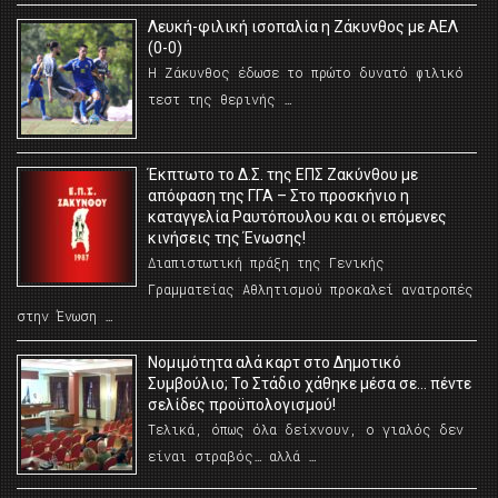
Λευκή-φιλική ισοπαλία η Ζάκυνθος με ΑΕΛ
(0-0)
Η Ζάκυνθος έδωσε το πρώτο δυνατό φιλικό
τεστ της θερινής …
Έκπτωτο το Δ.Σ. της ΕΠΣ Ζακύνθου με
απόφαση της ΓΓΑ – Στο προσκήνιο η
καταγγελία Ραυτόπουλου και οι επόμενες
κινήσεις της Ένωσης!
Διαπιστωτική πράξη της Γενικής
Γραμματείας Αθλητισμού προκαλεί ανατροπές
στην Ένωση …
Νομιμότητα αλά καρτ στο Δημοτικό
Συμβούλιο; Το Στάδιο χάθηκε μέσα σε… πέντε
σελίδες προϋπολογισμού!
Τελικά, όπως όλα δείχνουν, ο γιαλός δεν
είναι στραβός… αλλά …