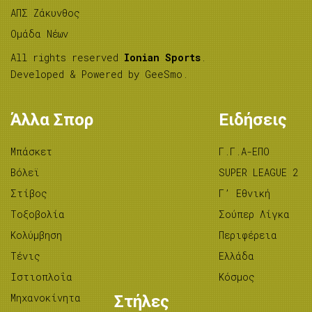
ΑΠΣ Ζάκυνθος
Ομάδα Νέων
All rights reserved
Ionian Sports
.
Developed & Powered by
GeeSmo
.
Άλλα Σπορ
Ειδήσεις
Μπάσκετ
Γ.Γ.Α-ΕΠΟ
Βόλεϊ
SUPER LEAGUE 2
Στίβος
Γ’ Εθνική
Tοξοβολία
Σούπερ Λίγκα
Κολύμβηση
Περιφέρεια
Τένις
Ελλάδα
Ιστιοπλοΐα
Κόσμος
Μηχανοκίνητα
Στήλες