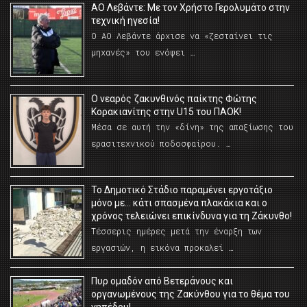
ΑΟ Λεβάντε: Με τον Χρήστο Γερολυμάτο στην
τεχνική ηγεσία!
Ο ΑΟ Λεβάντε άρχισε να «ζεσταίνει τις
μηχανές» του ενόψει …
O νεαρός ζακυνθινός παίκτης Φώτης
Κορακιανίτης στην U15 του ΠΑΟΚ!
Μέσα σε αυτή την «δίνη» της απαξίωσης του
ερασιτεχνικού ποδοσφαίρου. …
Το Δημοτικό Στάδιο παραμένει εργοτάξιο
μόνο με… κάτι σπασμένα πλακάκια και ο
χρόνος τελειώνει επικίνδυνα για τη Ζάκυνθο!
Τέσσερις ημέρες μετά την έναρξη των
εργασιών, η εικόνα προκαλεί …
Πυρ ομαδόν από Βετεράνους και
οργανωμένους της Ζακύνθου για το θέμα του