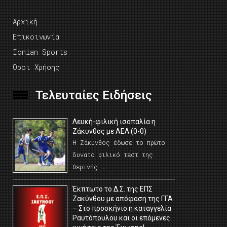
Αρχική
Επικοινωνία
Ionian Sports
Όροι Χρήσης
Τελευταίες Ειδήσεις
Λευκή-φιλική ισοπαλία η
Ζάκυνθος με ΑΕΛ (0-0)
Η Ζάκυνθος έδωσε το πρώτο
δυνατό φιλικό τεστ της
θερινής …
Έκπτωτο το Δ.Σ. της ΕΠΣ
Ζακύνθου με απόφαση της ΓΓΑ
– Στο προσκήνιο η καταγγελία
Ραυτόπουλου και οι επόμενες