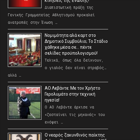
κινήσεις της Ένωσης!
Διαπιστωτική πράξη της
Γενικής Γραμματείας Αθλητισμού προκαλεί
ανατροπές στην Ένωση …
Νομιμότητα αλά καρτ στο
Δημοτικό Συμβούλιο; Το Στάδιο
χάθηκε μέσα σε… πέντε
σελίδες προϋπολογισμού!
Τελικά, όπως όλα δείχνουν,
ο γιαλός δεν είναι στραβός…
αλλά …
ΑΟ Λεβάντε: Με τον Χρήστο
Γερολυμάτο στην τεχνική
ηγεσία!
Ο ΑΟ Λεβάντε άρχισε να
«ζεσταίνει τις μηχανές» του
ενόψει …
O νεαρός ζακυνθινός παίκτης