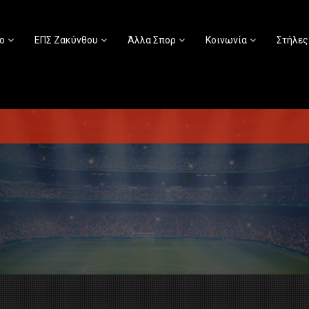
ο
ΕΠΣ Ζακύνθου
Άλλα Σπορ
Κοινωνία
Στήλες