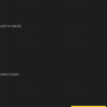
ευσινιακός
τακαιίκων