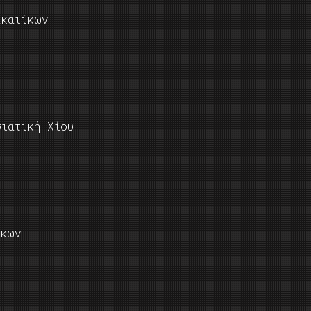
ακαιίκων
σιατική Χίου
ίκων