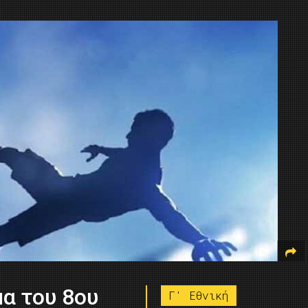
μα του 8ου
Γ' Εθνική