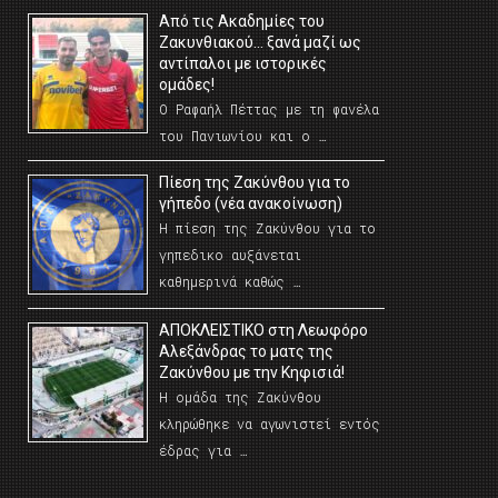
Από τις Ακαδημίες του
Ζακυνθιακού… ξανά μαζί ως
αντίπαλοι με ιστορικές
ομάδες!
Ο Ραφαήλ Πέττας με τη φανέλα
του Πανιωνίου και ο …
Πίεση της Ζακύνθου για το
γήπεδο (νέα ανακοίνωση)
Η πίεση της Ζακύνθου για το
γηπεδικο αυξάνεται
καθημερινά καθώς …
AΠΟΚΛΕΙΣΤΙΚΟ στη Λεωφόρο
Αλεξάνδρας το ματς της
Ζακύνθου με την Κηφισιά!
Η ομάδα της Ζακύνθου
κληρώθηκε να αγωνιστεί εντός
έδρας για …