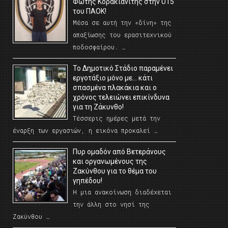
Φώτης Κορακιανίτης στην U15
του ΠΑΟΚ!
Μέσα σε αυτή την «δίνη» της
απαξίωσης του ερασιτεχνικού
ποδοσφαίρου. …
Το Δημοτικό Στάδιο παραμένει
εργοτάξιο μόνο με… κάτι
σπασμένα πλακάκια και ο
χρόνος τελειώνει επικίνδυνα
για τη Ζάκυνθο!
Τέσσερις ημέρες μετά την
έναρξη των εργασιών, η εικόνα προκαλεί …
Πυρ ομαδόν από Βετεράνους
και οργανωμένους της
Ζακύνθου για το θέμα του
γηπέδου!
Η μια ανακοίνωση διαδέχεται
την άλλη στο νησί της
Ζακύνθου …