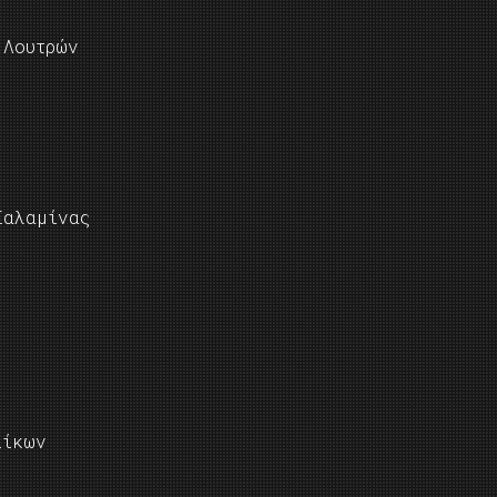
 Λουτρών
Σαλαμίνας
ιίκων