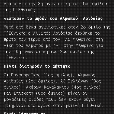
Δράμα για την 8η αγωνιστική του 1ου ομίλου
της Γ΄Εθνικής.
«Εσπασε» το μηδέν του Αλμωπού Αριδαίας
Μετά από δέκα αγωνιστικές στον 2ο όμιλο της
Γ΄Εθνικής ο Αλμωπός Αριδαίας δέχθηκε το
πρώτο του τέρμα από τον ΠΑΣ Φλώρινα, στη
νίκη του Αλμωπού με 4-1 στην Φλώρινα για
την 10η αγωνιστική του 2ου ομίλου της
Γ΄Εθνικής.
Πέντε διατηρούν το αήττητο
Οι Πανσερραϊκός (1ος όμιλος), Αλμωπός
Αριδαίας (2ος όμιλος), ΑΟ Σελλάνων (3ος
όμιλος), Αχέρων Καναλακίου (4ος όμιλος)
και Επισκοπή (8ος όμιλος) είναι οι
μοναδικές ομάδες που… δεν έχουν φύγει
ηττημένοι από αγώνα στην φετινή Γ΄Εθνική.
Πηγή: liganews.gr