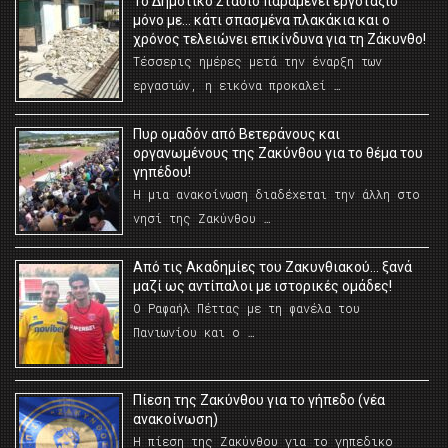
Το Δημοτικό Στάδιο παραμένει εργοτάξιο
μόνο με… κάτι σπασμένα πλακάκια και ο
χρόνος τελειώνει επικίνδυνα για τη Ζάκυνθο!
Τέσσερις ημέρες μετά την έναρξη των
εργασιών, η εικόνα προκαλεί …
Πυρ ομαδόν από Βετεράνους και
οργανωμένους της Ζακύνθου για το θέμα του
γηπέδου!
Η μια ανακοίνωση διαδέχεται την άλλη στο
νησί της Ζακύνθου …
Από τις Ακαδημίες του Ζακυνθιακού… ξανά
μαζί ως αντίπαλοι με ιστορικές ομάδες!
Ο Ραφαήλ Πέττας με τη φανέλα του
Πανιωνίου και ο …
Πίεση της Ζακύνθου για το γήπεδο (νέα
ανακοίνωση)
Η πίεση της Ζακύνθου για το γηπεδικο