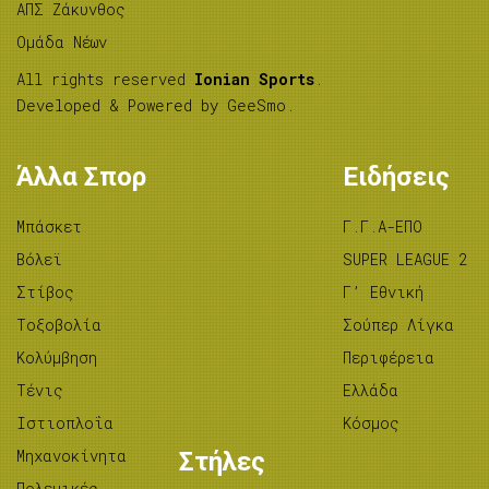
ΑΠΣ Ζάκυνθος
Ομάδα Νέων
All rights reserved
Ionian Sports
.
Developed & Powered by
GeeSmo
.
Άλλα Σπορ
Ειδήσεις
Μπάσκετ
Γ.Γ.Α-ΕΠΟ
Βόλεϊ
SUPER LEAGUE 2
Στίβος
Γ’ Εθνική
Tοξοβολία
Σούπερ Λίγκα
Κολύμβηση
Περιφέρεια
Τένις
Ελλάδα
Ιστιοπλοΐα
Κόσμος
Μηχανοκίνητα
Στήλες
Πολεμικές