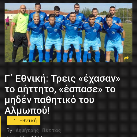
Γ΄ Εθνική: Τρεις «έχασαν»
το αήττητο, «έσπασε» το
μηδέν παθητικό του
Αλμωπού!
Γ' Εθνική
By
Δημήτρης Πέττας