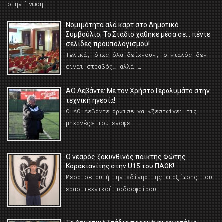
στην Ένωση …
Νομιμότητα αλά καρτ στο Δημοτικό
Συμβούλιο; Το Στάδιο χάθηκε μέσα σε… πέντε
σελίδες προϋπολογισμού!
Τελικά, όπως όλα δείχνουν, ο γιαλός δεν
είναι στραβός… αλλά …
ΑΟ Λεβάντε: Με τον Χρήστο Γερολυμάτο στην
τεχνική ηγεσία!
Ο ΑΟ Λεβάντε άρχισε να «ζεσταίνει τις
μηχανές» του ενόψει …
O νεαρός ζακυνθινός παίκτης Φώτης
Κορακιανίτης στην U15 του ΠΑΟΚ!
Μέσα σε αυτή την «δίνη» της απαξίωσης του
ερασιτεχνικού ποδοσφαίρου. …