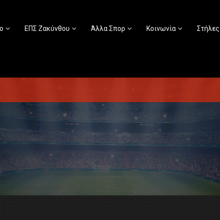
ο
ΕΠΣ Ζακύνθου
Άλλα Σπορ
Κοινωνία
Στήλες