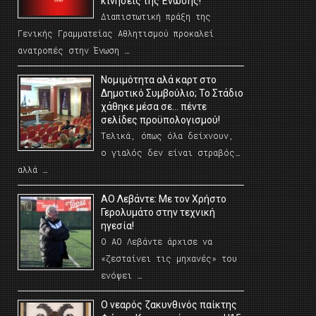
κινήσεις της Ένωσης!
Διαπιστωτική πράξη της
Γενικής Γραμματείας Αθλητισμού προκαλεί
ανατροπές στην Ένωση …
Νομιμότητα αλά καρτ στο
Δημοτικό Συμβούλιο; Το Στάδιο
χάθηκε μέσα σε… πέντε
σελίδες προϋπολογισμού!
Τελικά, όπως όλα δείχνουν,
ο γιαλός δεν είναι στραβός…
αλλά …
ΑΟ Λεβάντε: Με τον Χρήστο
Γερολυμάτο στην τεχνική
ηγεσία!
Ο ΑΟ Λεβάντε άρχισε να
«ζεσταίνει τις μηχανές» του
ενόψει …
O νεαρός ζακυνθινός παίκτης