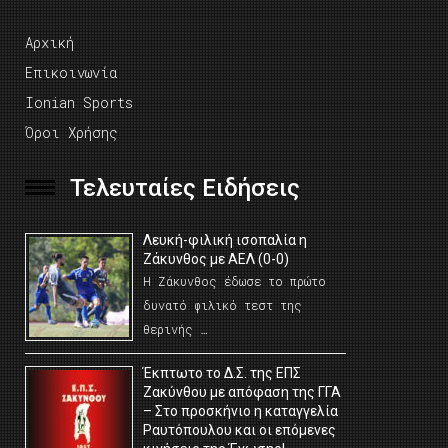
Αρχική
Επικοινωνία
Ionian Sports
Όροι Χρήσης
Τελευταίες Ειδήσεις
Λευκή-φιλική ισοπαλία η
Ζάκυνθος με ΑΕΛ (0-0)
Η Ζάκυνθος έδωσε το πρώτο
δυνατό φιλικό τεστ της
θερινής …
Έκπτωτο το Δ.Σ. της ΕΠΣ
Ζακύνθου με απόφαση της ΓΓΑ
– Στο προσκήνιο η καταγγελία
Ραυτόπουλου και οι επόμενες