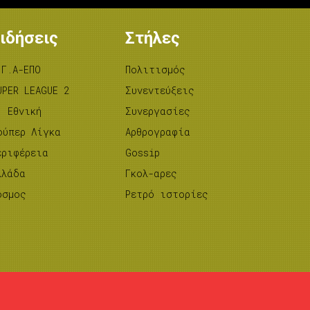
ιδήσεις
Στήλες
.Γ.Α-ΕΠΟ
Πολιτισμός
UPER LEAGUE 2
Συνεντεύξεις
’ Εθνική
Συνεργασίες
ούπερ Λίγκα
Αρθρογραφία
εριφέρεια
Gossip
λλάδα
Γκολ-αρες
όσμος
Ρετρό ιστορίες