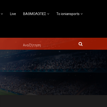
Live
ΒΑΘΜΟΛΟΓΙΕΣ
Το ioniansports