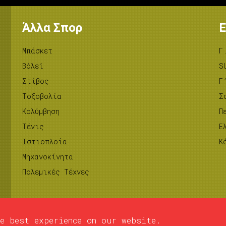
Άλλα Σπορ
Ε
Μπάσκετ
Γ
Βόλεϊ
S
Στίβος
Γ
Tοξοβολία
Σ
Κολύμβηση
Π
Τένις
Ε
Ιστιοπλοΐα
Κ
Μηχανοκίνητα
Πολεμικές Τέχνες
e best experience on our website.