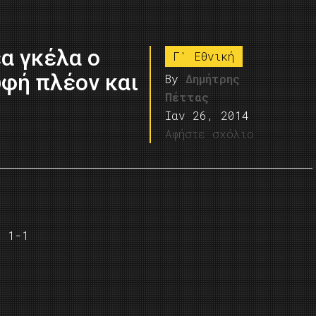
έα γκέλα ο
Γ' Εθνική
φή πλέον και
By
Δημήτρης
Πέττας
Ιαν 26, 2014
Αφήστε σχόλιο
υ 1-1