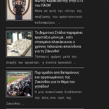
Φώτης Κορακιανίτης στην U15
του ΠΑΟΚ!
Μέσα σε αυτή την «δίνη» της
απαξίωσης του ερασιτεχνικού
ποδοσφαίρου. …
Το Δημοτικό Στάδιο παραμένει
εργοτάξιο μόνο με… κάτι
σπασμένα πλακάκια και ο
χρόνος τελειώνει επικίνδυνα
για τη Ζάκυνθο!
Τέσσερις ημέρες μετά την
έναρξη των εργασιών, η εικόνα προκαλεί …
Πυρ ομαδόν από Βετεράνους
και οργανωμένους της
Ζακύνθου για το θέμα του
γηπέδου!
Η μια ανακοίνωση διαδέχεται
την άλλη στο νησί της
Ζακύνθου …