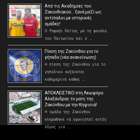
Από τις Ακαδημίες του
Ζακυνθιακού… ξανά μαζί ως
αντίπαλοι με ιστορικές
ομάδες!
Ο Ραφαήλ Πέττας με τη φανέλα
του Πανιωνίου και ο …
Πίεση της Ζακύνθου για το
γήπεδο (νέα ανακοίνωση)
Η πίεση της Ζακύνθου για το
γηπεδικο αυξάνεται
καθημερινά καθώς …
AΠΟΚΛΕΙΣΤΙΚΟ στη Λεωφόρο
Αλεξάνδρας το ματς της
Ζακύνθου με την Κηφισιά!
Η ομάδα της Ζακύνθου
κληρώθηκε να αγωνιστεί εντός
έδρας για …