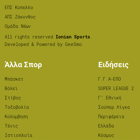
ΕΠΣ Κύπελλο
ΑΠΣ Ζάκυνθος
Ομάδα Νέων
All rights reserved
Ionian Sports
.
Developed & Powered by
GeeSmo
.
Άλλα Σπορ
Ειδήσεις
Μπάσκετ
Γ.Γ.Α-ΕΠΟ
Βόλεϊ
SUPER LEAGUE 2
Στίβος
Γ’ Εθνική
Tοξοβολία
Σούπερ Λίγκα
Κολύμβηση
Περιφέρεια
Τένις
Ελλάδα
Ιστιοπλοΐα
Κόσμος