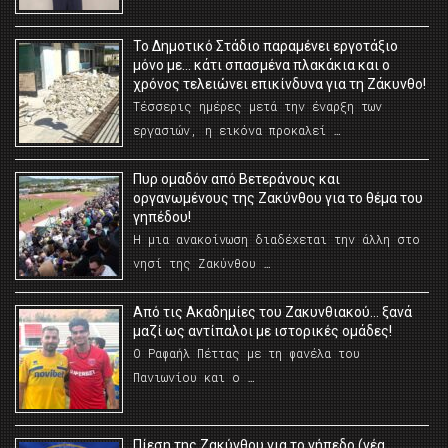
Το Δημοτικό Στάδιο παραμένει εργοτάξιο
μόνο με… κάτι σπασμένα πλακάκια και ο
χρόνος τελειώνει επικίνδυνα για τη Ζάκυνθο!
Τέσσερις ημέρες μετά την έναρξη των
εργασιών, η εικόνα προκαλεί …
Πυρ ομαδόν από Βετεράνους και
οργανωμένους της Ζακύνθου για το θέμα του
γηπέδου!
Η μια ανακοίνωση διαδέχεται την άλλη στο
νησί της Ζακύνθου …
Από τις Ακαδημίες του Ζακυνθιακού… ξανά
μαζί ως αντίπαλοι με ιστορικές ομάδες!
Ο Ραφαήλ Πέττας με τη φανέλα του
Πανιωνίου και ο …
Πίεση της Ζακύνθου για το γήπεδο (νέα