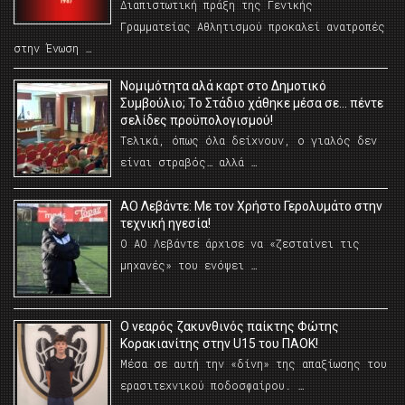
Διαπιστωτική πράξη της Γενικής
Γραμματείας Αθλητισμού προκαλεί ανατροπές
στην Ένωση …
Νομιμότητα αλά καρτ στο Δημοτικό
Συμβούλιο; Το Στάδιο χάθηκε μέσα σε… πέντε
σελίδες προϋπολογισμού!
Τελικά, όπως όλα δείχνουν, ο γιαλός δεν
είναι στραβός… αλλά …
ΑΟ Λεβάντε: Με τον Χρήστο Γερολυμάτο στην
τεχνική ηγεσία!
Ο ΑΟ Λεβάντε άρχισε να «ζεσταίνει τις
μηχανές» του ενόψει …
O νεαρός ζακυνθινός παίκτης Φώτης
Κορακιανίτης στην U15 του ΠΑΟΚ!
Μέσα σε αυτή την «δίνη» της απαξίωσης του
ερασιτεχνικού ποδοσφαίρου. …