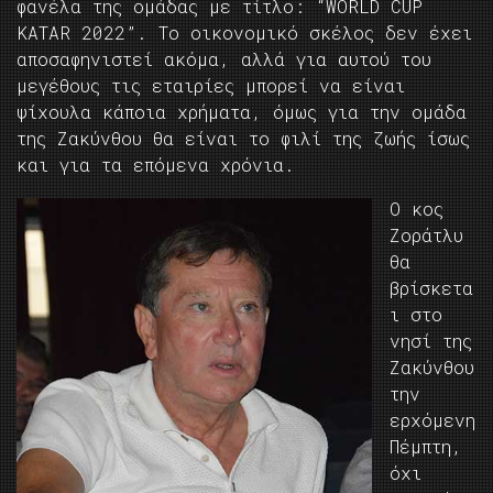
φανέλα της ομάδας με τίτλο: “WORLD CUP
KATAR 2022”. Το οικονομικό σκέλος δεν έχει
αποσαφηνιστεί ακόμα, αλλά για αυτού του
μεγέθους τις εταιρίες μπορεί να είναι
ψίχουλα κάποια χρήματα, όμως για την ομάδα
της Ζακύνθου θα είναι το φιλί της ζωής ίσως
και για τα επόμενα χρόνια.
Ο κος
Ζοράτλυ
θα
βρίσκετα
ι στο
νησί της
Ζακύνθου
την
ερχόμενη
Πέμπτη,
όχι