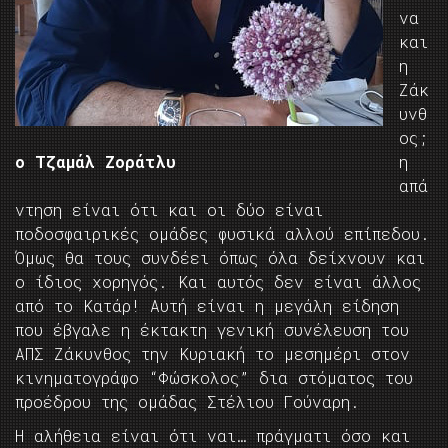
να
και
η
Ζάκ
υνθ
ος;
ο Τζαμάλ Ζοράτλυ
η
απά
ντηση είναι ότι και οι δύο είναι
ποδοσφαιρικές ομάδες φυσικά αλλού επίπεδου.
Όμως θα τους συνδέει όπως όλα δείχνουν και
ο ίδιος χορηγός. Και αυτός δεν είναι άλλος
από το Κατάρ! Αυτή είναι η μεγάλη είδηση
που έβγαλε η έκτακτη γενική συνέλευση του
ΑΠΣ Ζάκυνθος την Κυριακή το μεσημέρι στον
κινηματογράφο “Φώσκολος” δια στόματος του
προέδρου της ομάδας Στέλιου Γούναρη.
Η αλήθεια είναι ότι ναι… πράγματι όσο και