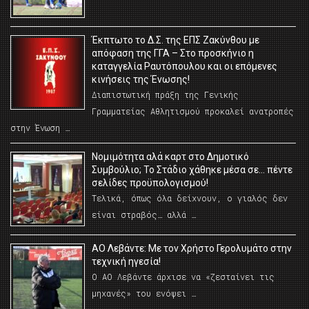
Έκπτωτο το Δ.Σ. της ΕΠΣ Ζακύνθου με
απόφαση της ΓΓΑ – Στο προσκήνιο η
καταγγελία Ραυτόπουλου και οι επόμενες
κινήσεις της Ένωσης!
Διαπιστωτική πράξη της Γενικής
Γραμματείας Αθλητισμού προκαλεί ανατροπές
στην Ένωση …
Νομιμότητα αλά καρτ στο Δημοτικό
Συμβούλιο; Το Στάδιο χάθηκε μέσα σε… πέντε
σελίδες προϋπολογισμού!
Τελικά, όπως όλα δείχνουν, ο γιαλός δεν
είναι στραβός… αλλά …
ΑΟ Λεβάντε: Με τον Χρήστο Γερολυμάτο στην
τεχνική ηγεσία!
Ο ΑΟ Λεβάντε άρχισε να «ζεσταίνει τις
μηχανές» του ενόψει …