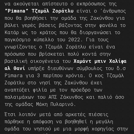
να ακούγεται απίστευτο ο εκπρόσωπος της
“Pimana”
Τζαμάλ Ζοράτλυ
είναι ο ‘άνθρωπος
που θα βοηθήσει την ομάδα της Ζακύνθου για
βάλει γερές βάσεις βάζοντας στην φανέλα το
Κατάρ ως το κράτος που θα διοργανώσει το
παγκόσμιο κύπελλο του 2022. Για τους
γνωρίζοντες ο Τζαμάλ Ζοράτλυ είναι ένα
πρόσωπο που βρίσκεται πολύ κοντά στην
βασιλική οικογένεια του
Χαμάντ μπιν Χαλίφα
αλ Θανί
υπήρξε διευθύνων σύμβουλος του δ.σ
Pimara για 3 περίπου χρόνια. Ο κος Τζαμάλ
Ζοράτλυ στο νησί της Ζακύνθου έχει
αναπτύξει φιλία με τον πρόεδρο των
παλαιμάχων του ΑΠΣ Ζάκυνθος και παλιό άσο
της ομάδας Μάκη Πυλαρινό.
Έτσι λοιπόν μετά από αρκετές πιέσεις
πάρθηκε η απόφαση να βοηθηθεί η μεγάλη
ομάδα του νησιού με μια μορφή χορηγίας στην