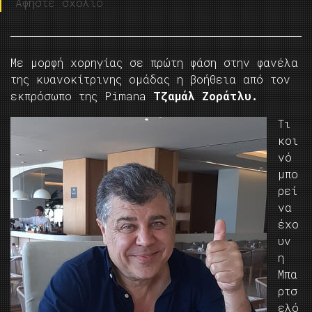
Αφήστε σχόλιο
Με μορφή χορηγίας σε πρώτη φάση στην φανέλα
της κυανοκίτρινης ομάδας η βοήθεια από τον
εκπρόσωπο της Pimana
Tζαμάλ Ζοράτλυ.
Τι
κοι
νό
μπο
ρεί
να
έχο
υν
η
Μπα
ρτσ
ελό