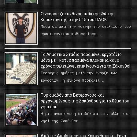
O νεαρός ζακυνθινός παίκτης Φώτης
Κορακιανίτης στην U15 του ΠΑΟΚ!
Μέσα σε αυτή την «δίνη» της απαξίωσης του
ερασιτεχνικού ποδοσφαίρου. …
Το Δημοτικό Στάδιο παραμένει εργοτάξιο
μόνο με… κάτι σπασμένα πλακάκια και ο
χρόνος τελειώνει επικίνδυνα για τη Ζάκυνθο!
Τέσσερις ημέρες μετά την έναρξη των
εργασιών, η εικόνα προκαλεί …
Πυρ ομαδόν από Βετεράνους και
οργανωμένους της Ζακύνθου για το θέμα του
γηπέδου!
Η μια ανακοίνωση διαδέχεται την άλλη στο
νησί της Ζακύνθου …
Από τις Ακαδημίες του Ζακυνθιακού… ξανά