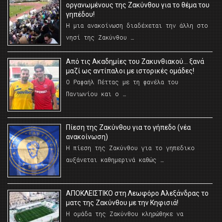
οργανωμένους της Ζακύνθου για το θέμα του
γηπέδου!
Η μια ανακοίνωση διαδέχεται την άλλη στο
νησί της Ζακύνθου …
Από τις Ακαδημίες του Ζακυνθιακού… ξανά
μαζί ως αντίπαλοι με ιστορικές ομάδες!
Ο Ραφαήλ Πέττας με τη φανέλα του
Πανιωνίου και ο …
Πίεση της Ζακύνθου για το γήπεδο (νέα
ανακοίνωση)
Η πίεση της Ζακύνθου για το γηπεδικο
αυξάνεται καθημερινά καθώς …
AΠΟΚΛΕΙΣΤΙΚΟ στη Λεωφόρο Αλεξάνδρας το
ματς της Ζακύνθου με την Κηφισιά!
Η ομάδα της Ζακύνθου κληρώθηκε να