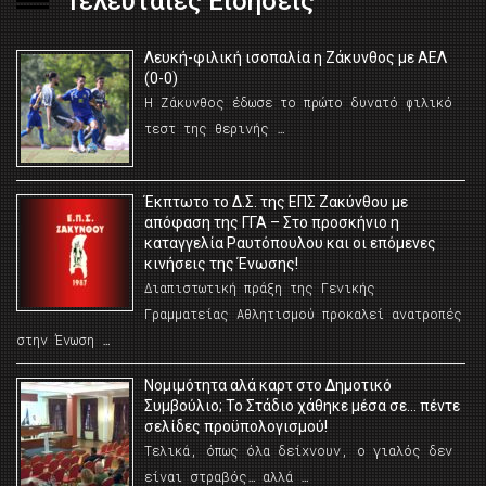
Τελευταίες Ειδήσεις
Λευκή-φιλική ισοπαλία η Ζάκυνθος με ΑΕΛ
(0-0)
Η Ζάκυνθος έδωσε το πρώτο δυνατό φιλικό
τεστ της θερινής …
Έκπτωτο το Δ.Σ. της ΕΠΣ Ζακύνθου με
απόφαση της ΓΓΑ – Στο προσκήνιο η
καταγγελία Ραυτόπουλου και οι επόμενες
κινήσεις της Ένωσης!
Διαπιστωτική πράξη της Γενικής
Γραμματείας Αθλητισμού προκαλεί ανατροπές
στην Ένωση …
Νομιμότητα αλά καρτ στο Δημοτικό
Συμβούλιο; Το Στάδιο χάθηκε μέσα σε… πέντε
σελίδες προϋπολογισμού!
Τελικά, όπως όλα δείχνουν, ο γιαλός δεν
είναι στραβός… αλλά …