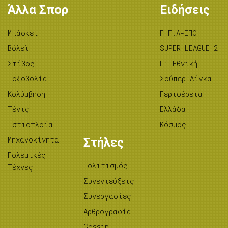
Άλλα Σπορ
Ειδήσεις
Μπάσκετ
Γ.Γ.Α-ΕΠΟ
Βόλεϊ
SUPER LEAGUE 2
Στίβος
Γ’ Εθνική
Tοξοβολία
Σούπερ Λίγκα
Κολύμβηση
Περιφέρεια
Τένις
Ελλάδα
Ιστιοπλοΐα
Κόσμος
Μηχανοκίνητα
Στήλες
Πολεμικές
Πολιτισμός
Τέχνες
Συνεντεύξεις
Συνεργασίες
Αρθρογραφία
Gossip