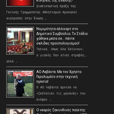
κινήσεις της Ένωσης!
Διαπιστωτική πράξη της
Γενικής Γραμματείας Αθλητισμού προκαλεί
ανατροπές στην Ένωση …
Νομιμότητα αλά καρτ στο
Δημοτικό Συμβούλιο; Το Στάδιο
χάθηκε μέσα σε… πέντε
σελίδες προϋπολογισμού!
Τελικά, όπως όλα δείχνουν,
ο γιαλός δεν είναι στραβός…
αλλά …
ΑΟ Λεβάντε: Με τον Χρήστο
Γερολυμάτο στην τεχνική
ηγεσία!
Ο ΑΟ Λεβάντε άρχισε να
«ζεσταίνει τις μηχανές» του
ενόψει …
O νεαρός ζακυνθινός παίκτης