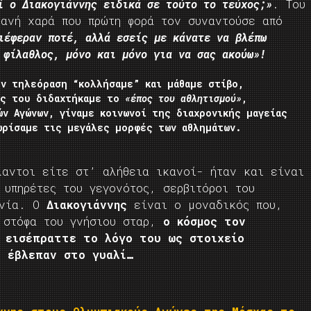
ί ο Διακογιάννης ειδικά σε τούτο το τεύχος;»
. Του
φανή χαρά που πρώτη φορά τον συναντούσε από
ιέφεραν ποτέ, αλλά εσείς με κάνατε να βλέπω
 φίλαθλος, μόνο και μόνο για να σας ακούω»!
ην τηλεόραση “κολλήσαμε” και μάθαμε στίβο,
ές του διδαχτήκαμε το
«έπος του αθλητισμού»
,
ν Αγώνων, γίναμε κοινωνοί της διαχρονικής μαγείας
ωρίσαμε τις μεγάλες μορφές των αθλημάτων.
λαντοι είτε στ’ αλήθεια ικανοί- ήταν και είναι
υπηρέτες του γεγονότος, σερβιτόροι του
ινία. Ο
Διακογιάννης
είναι ο μοναδικός που,
 στόφα του γνήσιου σταρ,
ο κόσμος τον
ι
εισέπραττε το λόγο του ως στοιχείο
υ έβλεπαν στο γυαλί…