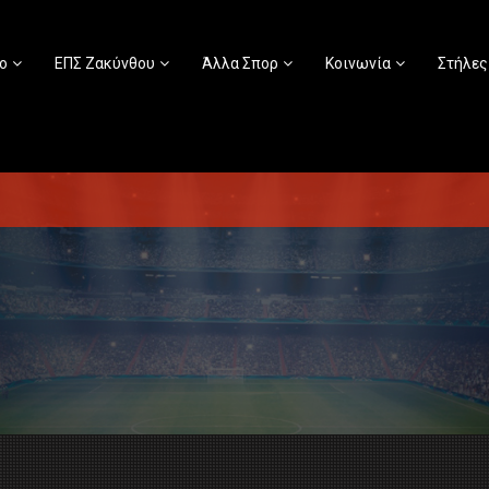
ο
ΕΠΣ Ζακύνθου
Άλλα Σπορ
Κοινωνία
Στήλες