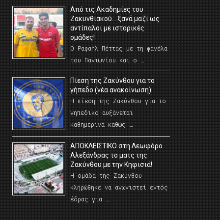
Από τις Ακαδημίες του
Ζακυνθιακού… ξανά μαζί ως
αντίπαλοι με ιστορικές
ομάδες!
Ο Ραφαήλ Πέττας με τη φανέλα
του Πανιωνίου και ο …
Πίεση της Ζακύνθου για το
γήπεδο (νέα ανακοίνωση)
Η πίεση της Ζακύνθου για το
γηπεδικο αυξάνεται
καθημερινά καθώς …
AΠΟΚΛΕΙΣΤΙΚΟ στη Λεωφόρο
Αλεξάνδρας το ματς της
Ζακύνθου με την Κηφισιά!
Η ομάδα της Ζακύνθου
κληρώθηκε να αγωνιστεί εντός
έδρας για …