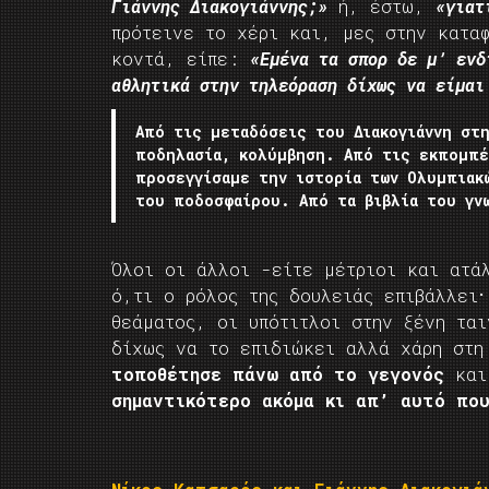
Γιάννης Διακογιάννης;»
ή, έστω,
«γιατ
πρότεινε το χέρι και, μες στην κατα
κοντά, είπε:
«Εμένα τα σπορ δε μ’ ενδ
αθλητικά στην τηλεόραση δίχως να είμαι
Από τις μεταδόσεις του Διακογιάννη στ
ποδηλασία, κολύμβηση. Από τις εκπομπ
προσεγγίσαμε την ιστορία των Ολυμπιακώ
του ποδοσφαίρου. Από τα βιβλία του γν
Όλοι οι άλλοι -είτε μέτριοι και ατά
.
ό,τι ο ρόλος της δουλειάς επιβάλλει
θεάματος, οι υπότιτλοι στην ξένη τα
δίχως να το επιδιώκει αλλά χάρη στη
τοποθέτησε πάνω από το γεγονός
κα
σημαντικότερο ακόμα κι απ’ αυτό πο