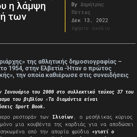
ου η λάμψη
By
Δημήτρης
Πέττας
τή των
Δεκ 13, 2022
Αφήστε σχόλιο
τριάρχης» της αθλητικής δημοσιογραφίας –
το 1954, στην Ελβετία -Ήταν ο πρώτος
κής», την οποία καθιέρωσε στις συνειδήσεις
ν Ιανουάριο του 2000 στο συλλεκτικό τεύχος 37 του
ασμα
του
βιβλίου
«
Tα διαμάντια είναι
όσεις
Sport Book.
όμερο ρεστοράν των
Ιλισίων
, ο μεσήλικας κύριος
 μόνο μια κουβέντα της καρδιάς για να αποδώσει
ασηκωμένα από την απορία φρύδια
«γιατί ο