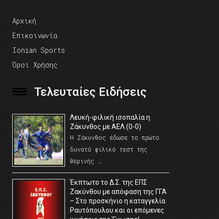
Αρχική
Επικοινωνία
Ionian Sports
Όροι Χρήσης
Τελευταίες Ειδήσεις
Λευκή-φιλική ισοπαλία η
Ζάκυνθος με ΑΕΛ (0-0)
Η Ζάκυνθος έδωσε το πρώτο
δυνατό φιλικό τεστ της
θερινής …
Έκπτωτο το Δ.Σ. της ΕΠΣ
Ζακύνθου με απόφαση της ΓΓΑ
– Στο προσκήνιο η καταγγελία
Ραυτόπουλου και οι επόμενες