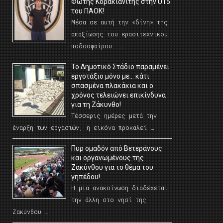
Φώτης Κορακιανίτης στην U15
του ΠΑΟΚ!
Μέσα σε αυτή την «δίνη» της
απαξίωσης του ερασιτεχνικού
ποδοσφαίρου. …
Το Δημοτικό Στάδιο παραμένει
εργοτάξιο μόνο με… κάτι
σπασμένα πλακάκια και ο
χρόνος τελειώνει επικίνδυνα
για τη Ζάκυνθο!
Τέσσερις ημέρες μετά την
έναρξη των εργασιών, η εικόνα προκαλεί …
Πυρ ομαδόν από Βετεράνους
και οργανωμένους της
Ζακύνθου για το θέμα του
γηπέδου!
Η μια ανακοίνωση διαδέχεται
την άλλη στο νησί της
Ζακύνθου …