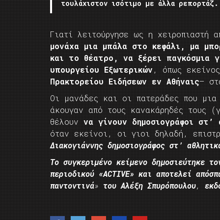
τουλάχιστον ισότιμο με άλλα ρεπορτάζ.
Γιατί λειτούργησε ως η χειροπιαστή 
μονάχα μια μπάλα στο κεφάλι, μα μπο
και το θέατρο, να ξέρει παγκόσμια γ
υπουργείου Εξωτερικών
, όπως εκείνο
Πρακτορείου Ειδήσεων εν Αθήναις
– στ
Οι μανάδες και οι πατεράδες που μια
άκουγαν από τους κανακάρηδές τους (γ
θέλουν
να γίνουν δημοσιογράφοι στ’ 
όταν εκείνοι, οι γιοι δηλαδή, επιστ
Διακογιάννης δημοσιογράφος στ’ αθλητικ
Το συγκεριμένο κείμενο δημοσιεύτηκε το
περιοδικού «ACTIVE» και αποτελεί
απόσπ
παντοντινά
»
του Αλέξη Σπυρόπουλου
,
εκδ