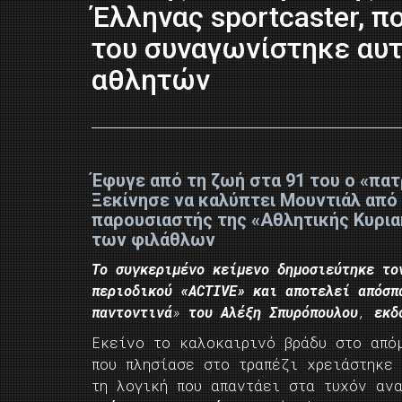
Έλληνας sportcaster, π
του συναγωνίστηκε αυ
αθλητών
Έφυγε από τη ζωή στα 91 του ο «πα
Ξεκίνησε να καλύπτει Μουντιάλ από 
παρουσιαστής της «Αθλητικής Κυρια
των φιλάθλων
Το συγκεριμένο κείμενο δημοσιεύτηκε το
περιοδικού «ACTIVE» και αποτελεί απόσπ
παντοντινά
»
του Αλέξη Σπυρόπουλου
,
εκδ
Εκείνο το καλοκαιρινό βράδυ στο απ
που πλησίασε στο τραπέζι χρειάστηκε
τη λογική που απαντάει στα τυχόν αν