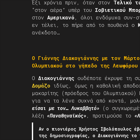
Έξι χρόνια πριν, όταν στον
Τελικό τ
“στον αέρα” υπέρ του
Σοβιετικού Μπο
στον
Αμερικανό
, όλοι ενδόμυχα συν-σ
εν τέλει, το πήρε από το πουθενά ο
ανέκδοτο…
Ο Γιάννης Διακογιάννης με τον Μάρτ
Ολυμπιακού στο γήπεδο της Λεωφόρου
Ο
Διακογιάννης
ουδέποτε έκρυψε τη σ
Δομάζο
ιδίως, όμως η καθολική αποδοχ
μακαρίτης (πρόεδρος του Ολυμπιακού)
για να τα λένε συχνά από κοντά, μο
είσαι με τον… Λυκαββητό»
(ο συγχωρεμέν
λέξη
«Παναθηναϊκός»
, προτιμούσε το
«Λ
Αν ο πιονιέρος Χρήστος Σβολόπουλος έβ
της δημοσιογραφίας, ο Διακογιάννης το