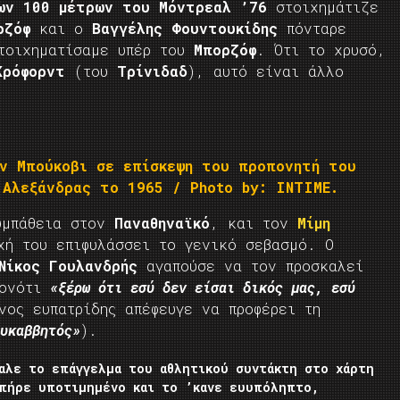
ων 100 μέτρων του Μόντρεαλ ’76
στοιχημάτιζε
ρζόφ
και ο
Βαγγέλης Φουντουκίδης
πόνταρε
τοιχηματίσαμε υπέρ του
Μπορζόφ
. Ότι το χρυσό,
Κρόφορντ
(του
Τρίνιδαδ
), αυτό είναι άλλο
ον Μπούκοβι σε επίσκεψη του προπονητή του
 Αλεξάνδρας το 1965 / Photo by: INTIME.
υμπάθεια στον
Παναθηναϊκό
, και τον
Μίμη
ή του επιφυλάσσει το γενικό σεβασμό. Ο
Νίκος Γουλανδρής
αγαπούσε να τον προσκαλεί
λονότι
«ξέρω ότι εσύ δεν είσαι δικός μας, εσύ
ος ευπατρίδης απέφευγε να προφέρει τη
υκαββητός»
).
αλε το επάγγελμα του αθλητικού συντάκτη στο χάρτη
 πήρε υποτιμημένο και το ’κανε ευυπόληπτο,