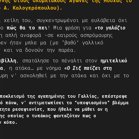
ννης στους Ολυμπιακούς Αγώνες της Μόσχας το
ο Α. Καλογερόπουλου).
α χείλη του, συγκεντρωμένοι με ευλάβεια όχι
στο
πώς θα το πει
! Μια φράση για
«το γαλάζιο
 απλή αναφορά -σε καιρούς ασπρόμαυρης
δεν ήταν μπλε μα (με “βαθύ” γαλλικό
 και να δονούν την παρέα.
εβίλλη
, σπατάλησε το πέναλτι στον
ημιτελικό
ία
, η ατάκα… με νόημα
«Ο Σιξ παίζει στη
υρη ν’ ασχοληθεί με την ατάκα και όχι με το
αποκλεισμό της αγαπημένης του Γαλλίας, επέστρεψε
πό πάνω, ν’ αντιμετωπίσει το “υποψιασμένο” βλέμμα
τητα ρεσεψιονίστ, που ήθελε να μάθει αν η
της οποίας ο τυπάκος φανταζόταν πως ο
ν κόπο.