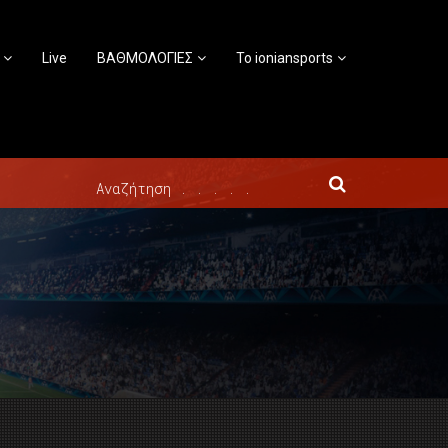
Live
ΒΑΘΜΟΛΟΓΙΕΣ
Το ioniansports