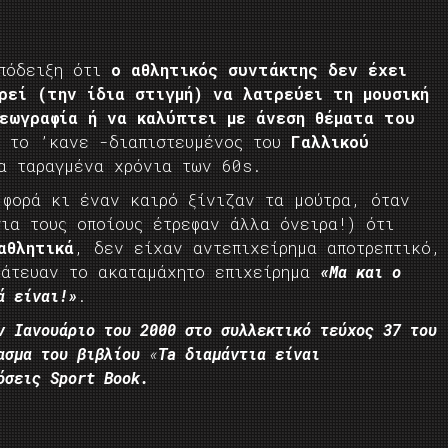
απόδειξη ότι
ο αθλητικός συντάκτης δεν έχει
ρεί (την ίδια στιγμή) να λατρεύει τη μουσική
εωγραφία ή να καλύπτει με άνεση θέματα του
ς το ’κανε -διαπιστευμένος του
Γαλλικού
α ταραγμένα χρόνια των 60s.
 φορά κι έναν καιρό ξίνιζαν τα μούτρα, όταν
ια τους οποίους έτρεφαν άλλα όνειρα!) ότι
αθλητικά
, δεν είχαν αντεπιχείρημα αποτρεπτικό,
ράτευαν το ακαταμάχητο επιχείρημα
«Μα και ο
ά είναι!»
.
ν Ιανουάριο του 2000 στο συλλεκτικό τεύχος 37 του
ασμα
του
βιβλίου
«
Ta διαμάντια είναι
όσεις
Sport Book.