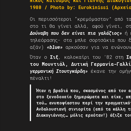
Νίκος Κατσαρός και Γιάννης Διακογιά
1980 / Photo by: Eurokinissi (Αρχεί
Οι περισσότεροι “κρεμόμασταν” από τ
στο τι θα γίνει αλλά, αφού γίνει, 
Δούναβη που δεν είναι πια γαλάζιος»
ή η
τηλεόρασης- στα μπλε σορτσάκια που 
αξάν)
«blue»
αρκούσαν για να ενώνουν
Όταν ο
Σιξ
, καλοκαίρι του ’82 στη
Σ
του Μουντιάλ, Δυτική Γερμανία-Γαλλ
γερμανική Στουτγκάρδη»
έκανε την ομήγ
πέναλτι!
Ήταν η βραδιά που, σκασμένος από τον 
στο ξενοδοχείο ξημερώματα και είχε, α
τού… ανυποψίαστου περί την πραγματικό
Ανδαλουσιανή σινιορίτα (από τα κάλλη 
Διακογιάννης… μόλις ερχόταν!) άξιζε το