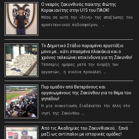
O νεαρός ζακυνθινός παίκτης Φώτης
Κορακιανίτης στην U15 του ΠΑΟΚ!
Μέσα σε αυτή την «δίνη» της απαξίωσης του
ερασιτεχνικού ποδοσφαίρου. …
Το Δημοτικό Στάδιο παραμένει εργοτάξιο
μόνο με… κάτι σπασμένα πλακάκια και ο
χρόνος τελειώνει επικίνδυνα για τη Ζάκυνθο!
Τέσσερις ημέρες μετά την έναρξη των
εργασιών, η εικόνα προκαλεί …
Πυρ ομαδόν από Βετεράνους και
οργανωμένους της Ζακύνθου για το θέμα του
γηπέδου!
Η μια ανακοίνωση διαδέχεται την άλλη στο
νησί της Ζακύνθου …
Από τις Ακαδημίες του Ζακυνθιακού… ξανά
μαζί ως αντίπαλοι με ιστορικές ομάδες!