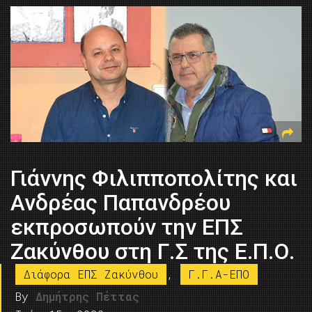
Γιάννης Φιλιπποπολίτης και
Ανδρέας Παπανδρέου
εκπροσωπούν την ΕΠΣ
Ζακύνθου στη Γ.Σ της Ε.Π.Ο.
Διάφορα ΕΠΣ Ζακύνθου
,
Γ.Γ.Α-ΕΠΟ
By
Δημήτρης Πέττας