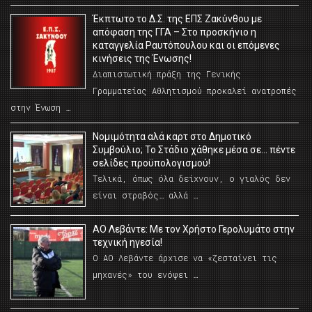
Έκπτωτο το Δ.Σ. της ΕΠΣ Ζακύνθου με
απόφαση της ΓΓΑ – Στο προσκήνιο η
καταγγελία Ραυτόπουλου και οι επόμενες
κινήσεις της Ένωσης!
Διαπιστωτική πράξη της Γενικής
Γραμματείας Αθλητισμού προκαλεί ανατροπές
στην Ένωση …
Νομιμότητα αλά καρτ στο Δημοτικό
Συμβούλιο; Το Στάδιο χάθηκε μέσα σε… πέντε
σελίδες προϋπολογισμού!
Τελικά, όπως όλα δείχνουν, ο γιαλός δεν
είναι στραβός… αλλά …
ΑΟ Λεβάντε: Με τον Χρήστο Γερολυμάτο στην
τεχνική ηγεσία!
Ο ΑΟ Λεβάντε άρχισε να «ζεσταίνει τις
μηχανές» του ενόψει …