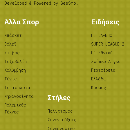
Developed & Powered by
GeeSmo
.
Άλλα Σπορ
Ειδήσεις
Μπάσκετ
Γ.Γ.Α-ΕΠΟ
Βόλεϊ
SUPER LEAGUE 2
Στίβος
Γ’ Εθνική
Tοξοβολία
Σούπερ Λίγκα
Κολύμβηση
Περιφέρεια
Τένις
Ελλάδα
Ιστιοπλοΐα
Κόσμος
Μηχανοκίνητα
Στήλες
Πολεμικές
Πολιτισμός
Τέχνες
Συνεντεύξεις
Συνεργασίες