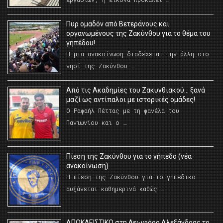
Πυρ ομαδόν από Βετεράνους και
οργανωμένους της Ζακύνθου για το θέμα του
γηπέδου!
Η μια ανακοίνωση διαδέχεται την άλλη στο
νησί της Ζακύνθου …
Από τις Ακαδημίες του Ζακυνθιακού… ξανά
μαζί ως αντίπαλοι με ιστορικές ομάδες!
Ο Ραφαήλ Πέττας με τη φανέλα του
Πανιωνίου και ο …
Πίεση της Ζακύνθου για το γήπεδο (νέα
ανακοίνωση)
Η πίεση της Ζακύνθου για το γηπεδικο
αυξάνεται καθημερινά καθώς …
AΠΟΚΛΕΙΣΤΙΚΟ στη Λεωφόρο Αλεξάνδρας το