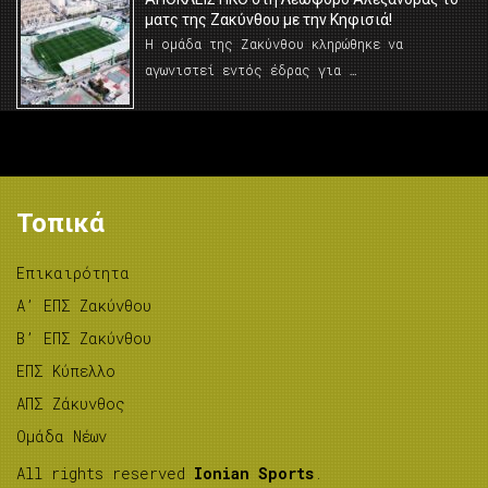
ματς της Ζακύνθου με την Κηφισιά!
Η ομάδα της Ζακύνθου κληρώθηκε να
αγωνιστεί εντός έδρας για …
Τοπικά
Επικαιρότητα
A’ ΕΠΣ Ζακύνθου
B’ ΕΠΣ Ζακύνθου
ΕΠΣ Κύπελλο
ΑΠΣ Ζάκυνθος
Ομάδα Νέων
All rights reserved
Ionian Sports
.