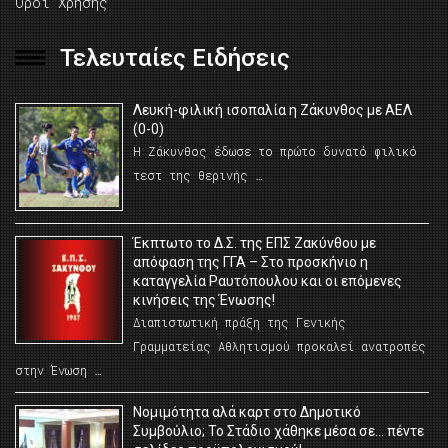
Όροι Χρήσης
Τελευταίες Ειδήσεις
Λευκή-φιλική ισοπαλία η Ζάκυνθος με ΑΕΛ
(0-0)
Η Ζάκυνθος έδωσε το πρώτο δυνατό φιλικό
τεστ της θερινής …
Έκπτωτο το Δ.Σ. της ΕΠΣ Ζακύνθου με
απόφαση της ΓΓΑ – Στο προσκήνιο η
καταγγελία Ραυτόπουλου και οι επόμενες
κινήσεις της Ένωσης!
Διαπιστωτική πράξη της Γενικής
Γραμματείας Αθλητισμού προκαλεί ανατροπές
στην Ένωση …
Νομιμότητα αλά καρτ στο Δημοτικό
Συμβούλιο; Το Στάδιο χάθηκε μέσα σε… πέντε