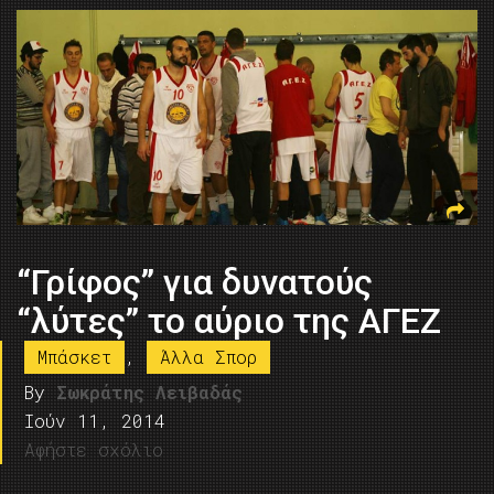
“Γρίφος” για δυνατούς
“λύτες” το αύριο της ΑΓΕΖ
Μπάσκετ
,
Άλλα Σπορ
By
Σωκράτης Λειβαδάς
Ιούν 11, 2014
Αφήστε σχόλιο