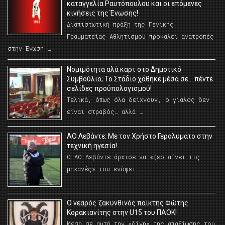
καταγγελία Ραυτόπουλου και οι επόμενες
κινήσεις της Ένωσης!
Διαπιστωτική πράξη της Γενικής
Γραμματείας Αθλητισμού προκαλεί ανατροπές
στην Ένωση …
Νομιμότητα αλά καρτ στο Δημοτικό
Συμβούλιο; Το Στάδιο χάθηκε μέσα σε… πέντε
σελίδες προϋπολογισμού!
Τελικά, όπως όλα δείχνουν, ο γιαλός δεν
είναι στραβός… αλλά …
ΑΟ Λεβάντε: Με τον Χρήστο Γερολυμάτο στην
τεχνική ηγεσία!
Ο ΑΟ Λεβάντε άρχισε να «ζεσταίνει τις
μηχανές» του ενόψει …
O νεαρός ζακυνθινός παίκτης Φώτης
Κορακιανίτης στην U15 του ΠΑΟΚ!
Μέσα σε αυτή την «δίνη» της απαξίωσης του