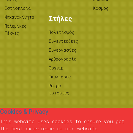
Ιστιοπλοΐα
Κόσμος
Μηχανοκίνητα
Στήλες
Πολεμικές
Πολιτισμός
Τέχνες
Συνεντεύξεις
Συνεργασίες
Αρθρογραφία
Gossip
Γκολ-αρες
Ρετρό
ιστορίες
Cookies & Privacy
This website uses cookies to ensure you get
the best experience on our website.