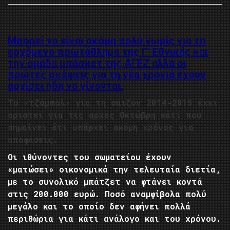
Μπορεί να είναι ακόμη πολύ νωρίς για το
ερχόμενο πρωτάθλημα της Γ’ Εθνικής και
την ομάδα μπάσκετ της ΑΓΕΖ αλλά οι
πρώτες σκέψεις για τη νέα χρονιά έχουν
αρχίσει ήδη να γίνονται.
Το «τζάμπολ» για τη σαιζόν 2014-2015 έχει
οριστεί για τις αρχές Οκτώβρη κάτι που
σημαίνει ότι υπάρχει ακόμη χρόνος για
αποφάσεις.
Οι ιθύνοντες του σωματείου έχουν
«ματώσει» οικονομικά την τελευταία διετία,
με το συνολικό μπάτζετ να φτάνει κοντά
στις 200.000 ευρώ. Ποσό αναμφίβολα πολύ
μεγάλο και το οποίο δεν αφήνει πολλά
περιθώρια για κάτι ανάλογο και του χρόνου.