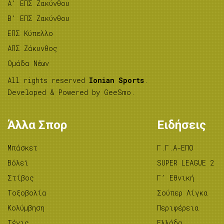
A’ ΕΠΣ Ζακύνθου
B’ ΕΠΣ Ζακύνθου
ΕΠΣ Κύπελλο
ΑΠΣ Ζάκυνθος
Ομάδα Νέων
All rights reserved
Ionian Sports
.
Developed & Powered by
GeeSmo
.
Άλλα Σπορ
Ειδήσεις
Μπάσκετ
Γ.Γ.Α-ΕΠΟ
Βόλεϊ
SUPER LEAGUE 2
Στίβος
Γ’ Εθνική
Tοξοβολία
Σούπερ Λίγκα
Κολύμβηση
Περιφέρεια
Τένις
Ελλάδα