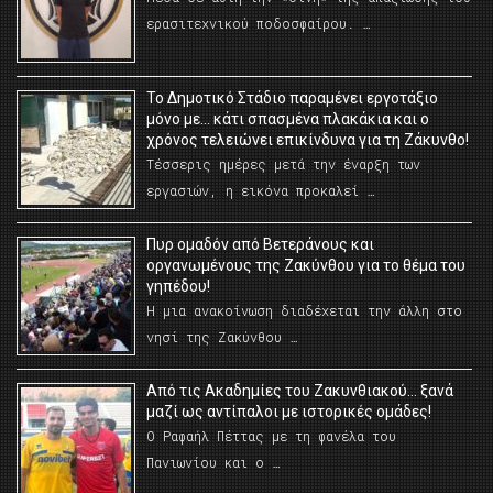
ερασιτεχνικού ποδοσφαίρου. …
Το Δημοτικό Στάδιο παραμένει εργοτάξιο
μόνο με… κάτι σπασμένα πλακάκια και ο
χρόνος τελειώνει επικίνδυνα για τη Ζάκυνθο!
Τέσσερις ημέρες μετά την έναρξη των
εργασιών, η εικόνα προκαλεί …
Πυρ ομαδόν από Βετεράνους και
οργανωμένους της Ζακύνθου για το θέμα του
γηπέδου!
Η μια ανακοίνωση διαδέχεται την άλλη στο
νησί της Ζακύνθου …
Από τις Ακαδημίες του Ζακυνθιακού… ξανά
μαζί ως αντίπαλοι με ιστορικές ομάδες!
Ο Ραφαήλ Πέττας με τη φανέλα του
Πανιωνίου και ο …