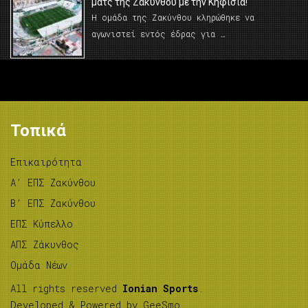
ματς της Ζακύνθου με την Κηφισιά!
Η ομάδα της Ζακύνθου κληρώθηκε να
αγωνιστεί εντός έδρας για …
Τοπικά
Επικαιρότητα
A’ ΕΠΣ Ζακύνθου
B’ ΕΠΣ Ζακύνθου
ΕΠΣ Κύπελλο
ΑΠΣ Ζάκυνθος
Ομάδα Νέων
All rights reserved
Ionian Sports
.
Developed & Powered by
GeeSmo
.