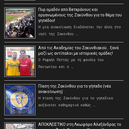
Πυρ ομαδόν από Βετεράνους και
οργανωμένους της Ζακύνθου για το θέμα του
γηπέδου!
Η μια ανακοίνωση διαδέχεται την άλλη στο
νησί της Ζακύνθου …
Από τις Ακαδημίες του Ζακυνθιακού… ξανά
μαζί ως αντίπαλοι με ιστορικές ομάδες!
Ο Ραφαήλ Πέττας με τη φανέλα του
Πανιωνίου και ο …
Πίεση της Ζακύνθου για το γήπεδο (νέα
ανακοίνωση)
Η πίεση της Ζακύνθου για το γηπεδικο
αυξάνεται καθημερινά καθώς …
AΠΟΚΛΕΙΣΤΙΚΟ στη Λεωφόρο Αλεξάνδρας το