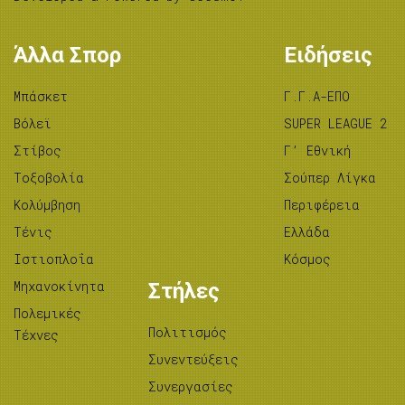
Άλλα Σπορ
Ειδήσεις
Μπάσκετ
Γ.Γ.Α-ΕΠΟ
Βόλεϊ
SUPER LEAGUE 2
Στίβος
Γ’ Εθνική
Tοξοβολία
Σούπερ Λίγκα
Κολύμβηση
Περιφέρεια
Τένις
Ελλάδα
Ιστιοπλοΐα
Κόσμος
Μηχανοκίνητα
Στήλες
Πολεμικές
Πολιτισμός
Τέχνες
Συνεντεύξεις
Συνεργασίες