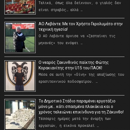
Τελικά, όπως όλα δείχνουν, ο γιαλός δεν
είναι στραβός… αλλά …
ΑΟ Λεβάντε: Με τον Χρήστο Γερολυμάτο στην
τεχνική ηγεσία!
Ο ΑΟ Λεβάντε άρχισε να «ζεσταίνει τις
μηχανές» του ενόψει …
O νεαρός ζακυνθινός παίκτης Φώτης
Κορακιανίτης στην U15 του ΠΑΟΚ!
Μέσα σε αυτή την «δίνη» της απαξίωσης του
ερασιτεχνικού ποδοσφαίρου. …
Το Δημοτικό Στάδιο παραμένει εργοτάξιο
μόνο με… κάτι σπασμένα πλακάκια και ο
χρόνος τελειώνει επικίνδυνα για τη Ζάκυνθο!
Τέσσερις ημέρες μετά την έναρξη των
εργασιών, η εικόνα προκαλεί …