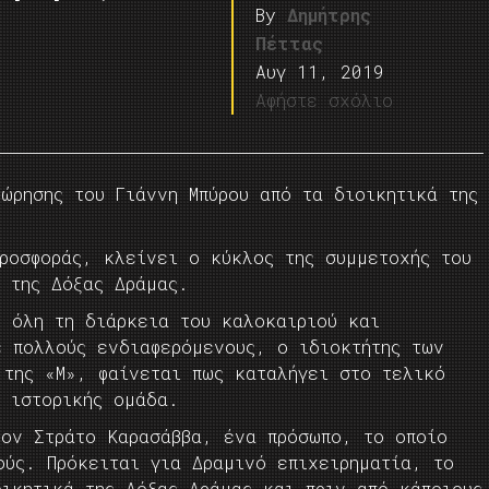
By
Δημήτρης
Πέττας
Αυγ 11, 2019
Αφήστε σχόλιο
ώρησης του Γιάννη Μπύρου από τα διοικητικά της
ροσφοράς, κλείνει ο κύκλος της συμμετοχής του
 της Δόξας Δράμας.
’ όλη τη διάρκεια του καλοκαιριού και
ε πολλούς ενδιαφερόμενους, ο ιδιοκτήτης των
 της «Μ», φαίνεται πως καταλήγει στο τελικό
ς ιστορικής ομάδα.
τον Στράτο Καρασάββα, ένα πρόσωπο, το οποίο
ούς. Πρόκειται για Δραμινό επιχειρηματία, το
ικητικά της Δόξας Δράμας και πριν από κάποιους