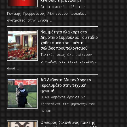
κινήσεις της Ένωσης!
Διαπιστωτική πράξη της
Γενικής Γραμματείας Αθλητισμού προκαλεί
ανατροπές στην Ένωση …
Νομιμότητα αλά καρτ στο
Δημοτικό Συμβούλιο; Το Στάδιο
χάθηκε μέσα σε… πέντε
σελίδες προϋπολογισμού!
Τελικά, όπως όλα δείχνουν,
ο γιαλός δεν είναι στραβός…
αλλά …
ΑΟ Λεβάντε: Με τον Χρήστο
Γερολυμάτο στην τεχνική
ηγεσία!
Ο ΑΟ Λεβάντε άρχισε να
«ζεσταίνει τις μηχανές» του
ενόψει …
O νεαρός ζακυνθινός παίκτης