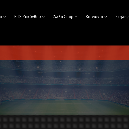
ο
ΕΠΣ Ζακύνθου
Άλλα Σπορ
Κοινωνία
Στήλες