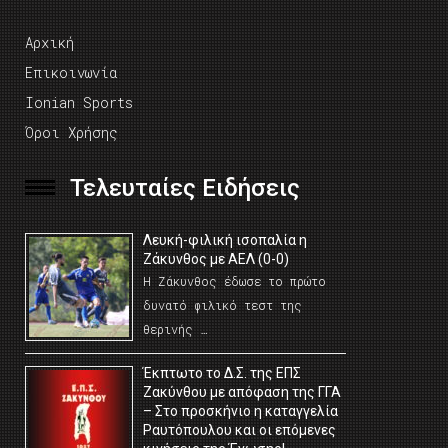
Αρχική
Επικοινωνία
Ionian Sports
Όροι Χρήσης
Τελευταίες Ειδήσεις
Λευκή-φιλική ισοπαλία η
Ζάκυνθος με ΑΕΛ (0-0)
Η Ζάκυνθος έδωσε το πρώτο
δυνατό φιλικό τεστ της
θερινής …
Έκπτωτο το Δ.Σ. της ΕΠΣ
Ζακύνθου με απόφαση της ΓΓΑ
– Στο προσκήνιο η καταγγελία
Ραυτόπουλου και οι επόμενες