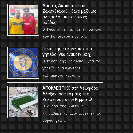
Από τις Ακαδημίες του
Ζακυνθιακού… ξανά μαζί ως
αντίπαλοι με ιστορικές
ομάδες!
Ο Ραφαήλ Πέττας με τη φανέλα
του Πανιωνίου και ο …
Πίεση της Ζακύνθου για το
γήπεδο (νέα ανακοίνωση)
Η πίεση της Ζακύνθου για το
γηπεδικο αυξάνεται
καθημερινά καθώς …
AΠΟΚΛΕΙΣΤΙΚΟ στη Λεωφόρο
Αλεξάνδρας το ματς της
Ζακύνθου με την Κηφισιά!
Η ομάδα της Ζακύνθου
κληρώθηκε να αγωνιστεί εντός
έδρας για …