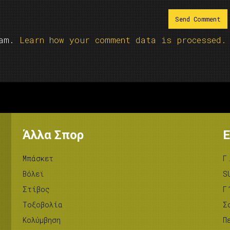
pam.
Learn how your comment data is processed.
Άλλα Σπορ
Ε
Μπάσκετ
Γ
Βόλεϊ
S
Στίβος
Γ
Tοξοβολία
Σ
Κολύμβηση
Π