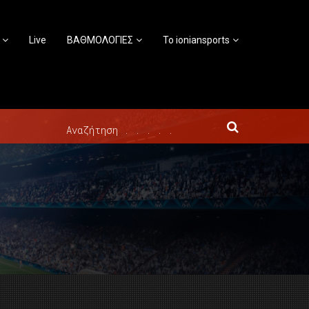
Live
ΒΑΘΜΟΛΟΓΙΕΣ
Το ioniansports