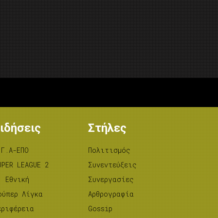
ιδήσεις
Στήλες
.Γ.Α-ΕΠΟ
Πολιτισμός
UPER LEAGUE 2
Συνεντεύξεις
’ Εθνική
Συνεργασίες
ούπερ Λίγκα
Αρθρογραφία
εριφέρεια
Gossip