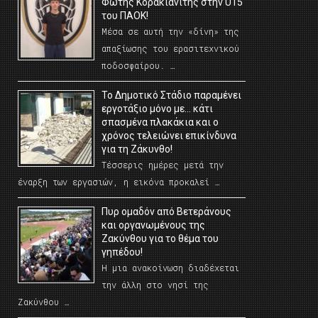
Φώτης Κορακιανίτης στην U15
του ΠΑΟΚ!
Μέσα σε αυτή την «δίνη» της
απαξίωσης του ερασιτεχνικού
ποδοσφαίρου. …
Το Δημοτικό Στάδιο παραμένει
εργοτάξιο μόνο με… κάτι
σπασμένα πλακάκια και ο
χρόνος τελειώνει επικίνδυνα
για τη Ζάκυνθο!
Τέσσερις ημέρες μετά την
έναρξη των εργασιών, η εικόνα προκαλεί …
Πυρ ομαδόν από Βετεράνους
και οργανωμένους της
Ζακύνθου για το θέμα του
γηπέδου!
Η μια ανακοίνωση διαδέχεται
την άλλη στο νησί της
Ζακύνθου …