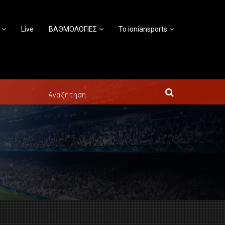
Live
ΒΑΘΜΟΛΟΓΙΕΣ
Το ioniansports