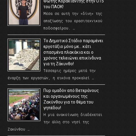
Φώτης Κορακιανίτης στην U15
του ΠΑΟΚ!
Μέσα σε αυτή την «δίνη» της
απαξίωσης του ερασιτεχνικού
ποδοσφαίρου. …
Το Δημοτικό Στάδιο παραμένει
εργοτάξιο μόνο με… κάτι
σπασμένα πλακάκια και ο
χρόνος τελειώνει επικίνδυνα
για τη Ζάκυνθο!
Τέσσερις ημέρες μετά την
έναρξη των εργασιών, η εικόνα προκαλεί …
Πυρ ομαδόν από Βετεράνους
και οργανωμένους της
Ζακύνθου για το θέμα του
γηπέδου!
Η μια ανακοίνωση διαδέχεται
την άλλη στο νησί της
Ζακύνθου …