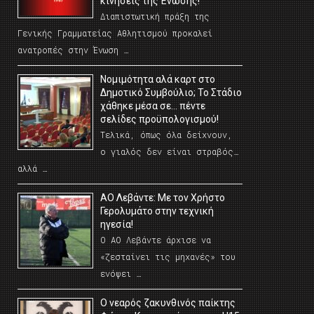
κινήσεις της Ένωσης!
Διαπιστωτική πράξη της
Γενικής Γραμματείας Αθλητισμού προκαλεί
ανατροπές στην Ένωση …
Νομιμότητα αλά καρτ στο
Δημοτικό Συμβούλιο; Το Στάδιο
χάθηκε μέσα σε… πέντε
σελίδες προϋπολογισμού!
Τελικά, όπως όλα δείχνουν,
ο γιαλός δεν είναι στραβός…
αλλά …
ΑΟ Λεβάντε: Με τον Χρήστο
Γερολυμάτο στην τεχνική
ηγεσία!
Ο ΑΟ Λεβάντε άρχισε να
«ζεσταίνει τις μηχανές» του
ενόψει …
O νεαρός ζακυνθινός παίκτης