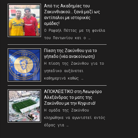
Από τις Ακαδημίες του
Ζακυνθιακού… ξανά μαζί ως
αντίπαλοι με ιστορικές
ομάδες!
Ο Ραφαήλ Πέττας με τη φανέλα
του Πανιωνίου και ο …
Πίεση της Ζακύνθου για το
γήπεδο (νέα ανακοίνωση)
Η πίεση της Ζακύνθου για το
γηπεδικο αυξάνεται
καθημερινά καθώς …
AΠΟΚΛΕΙΣΤΙΚΟ στη Λεωφόρο
Αλεξάνδρας το ματς της
Ζακύνθου με την Κηφισιά!
Η ομάδα της Ζακύνθου
κληρώθηκε να αγωνιστεί εντός
έδρας για …