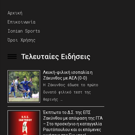
Αρχική
Επικοινωνία
Ionian Sports
Όροι Χρήσης
Τελευταίες Ειδήσεις
Λευκή-φιλική ισοπαλία η
Ζάκυνθος με ΑΕΛ (0-0)
Η Ζάκυνθος έδωσε το πρώτο
δυνατό φιλικό τεστ της
θερινής …
Έκπτωτο το Δ.Σ. της ΕΠΣ
Ζακύνθου με απόφαση της ΓΓΑ
– Στο προσκήνιο η καταγγελία
Ραυτόπουλου και οι επόμενες