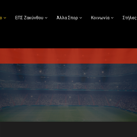
ο
ΕΠΣ Ζακύνθου
Άλλα Σπορ
Κοινωνία
Στήλες