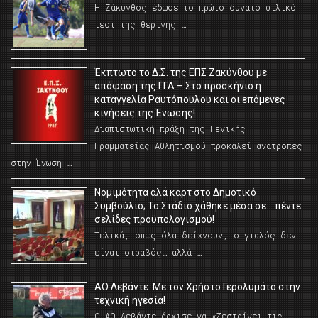
Η Ζάκυνθος έδωσε το πρώτο δυνατό φιλικό
τεστ της θερινής …
Έκπτωτο το Δ.Σ. της ΕΠΣ Ζακύνθου με
απόφαση της ΓΓΑ – Στο προσκήνιο η
καταγγελία Ραυτόπουλου και οι επόμενες
κινήσεις της Ένωσης!
Διαπιστωτική πράξη της Γενικής
Γραμματείας Αθλητισμού προκαλεί ανατροπές
στην Ένωση …
Νομιμότητα αλά καρτ στο Δημοτικό
Συμβούλιο; Το Στάδιο χάθηκε μέσα σε… πέντε
σελίδες προϋπολογισμού!
Τελικά, όπως όλα δείχνουν, ο γιαλός δεν
είναι στραβός… αλλά …
ΑΟ Λεβάντε: Με τον Χρήστο Γερολυμάτο στην
τεχνική ηγεσία!
Ο ΑΟ Λεβάντε άρχισε να «ζεσταίνει τις