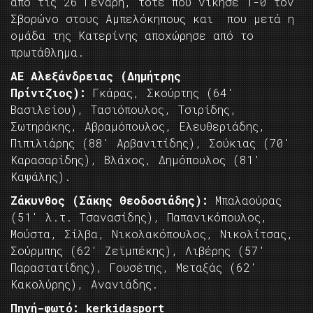
από τις 26 Γενάρη, τότε που νίκησε 1-0 τον
Σβορώνο στους Αμπελόκηπους και που μετά η
ομάδα της Κατερίνης αποχώρησε από το
πρωτάθλημα.
ΑΕ Αλεξάνδρειας (Δημήτρης
Πρίντζιος):
Γκάρας, Σκούρτης (64′
Βασιλείου), Τασιόπουλος, Τσιρίδης,
Σωτηράκης, Αβραμόπουλος, Ελευθεριάδης,
Πιπιλιάρης (88′ Αρβανιτίδης), Σούκιας (70′
Καρασαρίδης), Βλάχος, Δημόπουλος (81′
Καψάλης).
Ζάκυνθος (Σάκης Θεοδοσιάδης):
Μπαλαούρας
(51′ λ.τ. Τσανασίδης), Παπανικόπουλος,
Μούστα, Σίλβα, Νικολακόπουλος, Νικολίτσας,
Σούρμπης (62′ Ζεϊμπέκης), Λιβέρης (57′
Παραστατίδης), Γουσέτης, Μεταξάς (62′
Κακολύρης), Ανανιάδης.
Πηγή-φωτό: kerkidasport