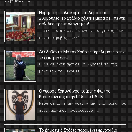
στην Ένωση …
Νομιμότητα αλά καρτ στο Δημοτικό
Συμβούλιο; Το Στάδιο χάθηκε μέσα σε… πέντε
σελίδες προϋπολογισμού!
Τελικά, όπως όλα δείχνουν, ο γιαλός δεν
είναι στραβός… αλλά …
ΑΟ Λεβάντε: Με τον Χρήστο Γερολυμάτο στην
τεχνική ηγεσία!
Ο ΑΟ Λεβάντε άρχισε να «ζεσταίνει τις
μηχανές» του ενόψει …
O νεαρός ζακυνθινός παίκτης Φώτης
Κορακιανίτης στην U15 του ΠΑΟΚ!
Μέσα σε αυτή την «δίνη» της απαξίωσης του
ερασιτεχνικού ποδοσφαίρου. …
Το Δημοτικό Στάδιο παραμένει εργοτάξιο