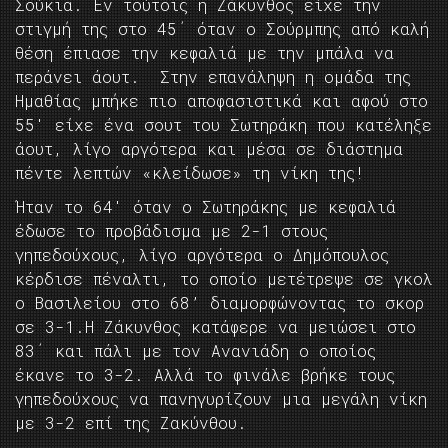
Σούκια. Εν τούτοις η Ζάκυνθος είχε την
στιγμή της στο 45΄ όταν ο Σούρμπης από καλή
θέση έπιασε την κεφαλιά με την μπάλα να
περάνει άουτ. Στην επανάληψη η ομάδα της
Ημαθίας μπήκε πιο αποφασιστικά και αφού στο
55′ είχε ένα σουτ του Σωτηράκη που κατέληξε
άουτ, λίγο αργότερα και μέσα σε διάστημα
πέντε λεπτών «κλείδωσε» τη νίκη της!
Ήταν το 64′ όταν ο Σωτηράκης με κεφαλιά
έδωσε το προβάδισμα με 2-1 στους
γηπεδούχους, λίγο αργότερα ο Δημόπουλος
κέρδισε πέναλτι, το οποίο μετέτρεψε σε γκολ
ο Βασιλείου στο 68’ διαμορφώνοντας το σκορ
σε 3-1.Η Ζάκυνθος κατάφερε να μειώσει στο
83΄ και πάλι με τον Ανανιάδη ο οποίος
έκανε το 3-2. Αλλά το φινάλε βρήκε τους
γηπεδούχους να πανηγυρίζουν μια μεγάλη νίκη
με 3-2 επί της Ζακύνθου.