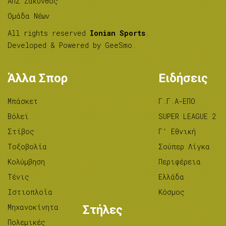
ΑΠΣ Ζάκυνθος
Ομάδα Νέων
All rights reserved
Ionian Sports
.
Developed & Powered by
GeeSmo
.
Άλλα Σπορ
Ειδήσεις
Μπάσκετ
Γ.Γ.Α-ΕΠΟ
Βόλεϊ
SUPER LEAGUE 2
Στίβος
Γ’ Εθνική
Tοξοβολία
Σούπερ Λίγκα
Κολύμβηση
Περιφέρεια
Τένις
Ελλάδα
Ιστιοπλοΐα
Κόσμος
Μηχανοκίνητα
Στήλες
Πολεμικές