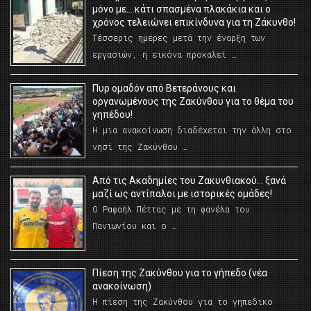
μόνο με… κάτι σπασμένα πλακάκια και ο
χρόνος τελειώνει επικίνδυνα για τη Ζάκυνθο!
Τέσσερις ημέρες μετά την έναρξη των
εργασιών, η εικόνα προκαλεί …
Πυρ ομαδόν από Βετεράνους και
οργανωμένους της Ζακύνθου για το θέμα του
γηπέδου!
Η μια ανακοίνωση διαδέχεται την άλλη στο
νησί της Ζακύνθου …
Από τις Ακαδημίες του Ζακυνθιακού… ξανά
μαζί ως αντίπαλοι με ιστορικές ομάδες!
Ο Ραφαήλ Πέττας με τη φανέλα του
Πανιωνίου και ο …
Πίεση της Ζακύνθου για το γήπεδο (νέα
ανακοίνωση)
Η πίεση της Ζακύνθου για το γηπεδικο