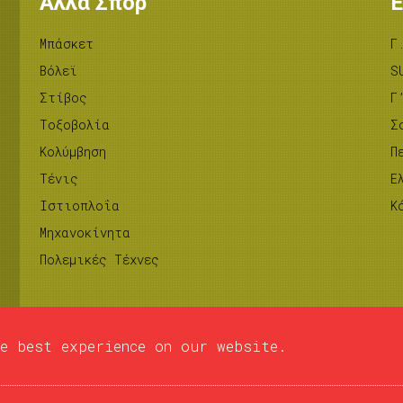
Άλλα Σπορ
Ε
Μπάσκετ
Γ
Βόλεϊ
S
Στίβος
Γ
Tοξοβολία
Σ
Κολύμβηση
Π
Τένις
Ε
Ιστιοπλοΐα
Κ
Μηχανοκίνητα
Πολεμικές Τέχνες
e best experience on our website.