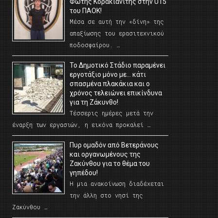
Φώτης Κορακιανίτης στην U15
του ΠΑΟΚ!
Μέσα σε αυτή την «δίνη» της
απαξίωσης του ερασιτεχνικού
ποδοσφαίρου. …
Το Δημοτικό Στάδιο παραμένει
εργοτάξιο μόνο με… κάτι
σπασμένα πλακάκια και ο
χρόνος τελειώνει επικίνδυνα
για τη Ζάκυνθο!
Τέσσερις ημέρες μετά την
έναρξη των εργασιών, η εικόνα προκαλεί …
Πυρ ομαδόν από Βετεράνους
και οργανωμένους της
Ζακύνθου για το θέμα του
γηπέδου!
Η μια ανακοίνωση διαδέχεται
την άλλη στο νησί της
Ζακύνθου …