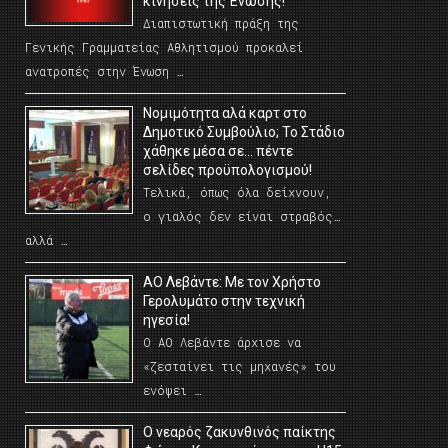
κινήσεις της Ένωσης!
Διαπιστωτική πράξη της
Γενικής Γραμματείας Αθλητισμού προκαλεί
ανατροπές στην Ένωση …
Νομιμότητα αλά καρτ στο
Δημοτικό Συμβούλιο; Το Στάδιο
χάθηκε μέσα σε… πέντε
σελίδες προϋπολογισμού!
Τελικά, όπως όλα δείχνουν,
ο γιαλός δεν είναι στραβός…
αλλά …
ΑΟ Λεβάντε: Με τον Χρήστο
Γερολυμάτο στην τεχνική
ηγεσία!
Ο ΑΟ Λεβάντε άρχισε να
«ζεσταίνει τις μηχανές» του
ενόψει …
O νεαρός ζακυνθινός παίκτης