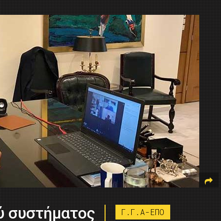
ύ συστήματος
Γ.Γ.Α-ΕΠΟ