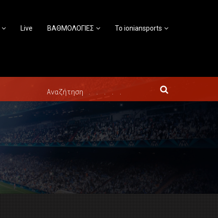
Live
ΒΑΘΜΟΛΟΓΙΕΣ
Το ioniansports