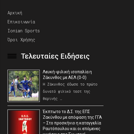
Αρχική
Επικοινωνία
Ionian Sports
Όροι Χρήσης
Τελευταίες Ειδήσεις
Λευκή-φιλική ισοπαλία η
Ζάκυνθος με ΑΕΛ (0-0)
Η Ζάκυνθος έδωσε το πρώτο
δυνατό φιλικό τεστ της
θερινής …
Έκπτωτο το Δ.Σ. της ΕΠΣ
Ζακύνθου με απόφαση της ΓΓΑ
– Στο προσκήνιο η καταγγελία
Ραυτόπουλου και οι επόμενες