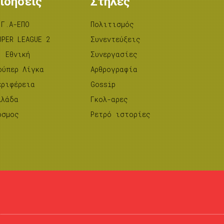
ιδήσεις
Στήλες
.Γ.Α-ΕΠΟ
Πολιτισμός
UPER LEAGUE 2
Συνεντεύξεις
’ Εθνική
Συνεργασίες
ούπερ Λίγκα
Αρθρογραφία
εριφέρεια
Gossip
λλάδα
Γκολ-αρες
όσμος
Ρετρό ιστορίες