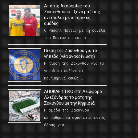
Από τις Ακαδημίες του
Ζακυνθιακού… ξανά μαζί ως
αντίπαλοι με ιστορικές
ομάδες!
Ο Ραφαήλ Πέττας με τη φανέλα
του Πανιωνίου και ο …
Πίεση της Ζακύνθου για το
γήπεδο (νέα ανακοίνωση)
Η πίεση της Ζακύνθου για το
γηπεδικο αυξάνεται
καθημερινά καθώς …
AΠΟΚΛΕΙΣΤΙΚΟ στη Λεωφόρο
Αλεξάνδρας το ματς της
Ζακύνθου με την Κηφισιά!
Η ομάδα της Ζακύνθου
κληρώθηκε να αγωνιστεί εντός
έδρας για …