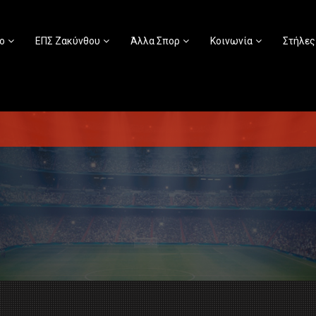
ο
ΕΠΣ Ζακύνθου
Άλλα Σπορ
Κοινωνία
Στήλες