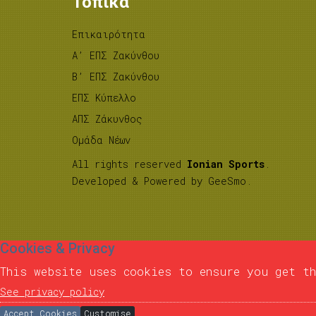
Τοπικά
Επικαιρότητα
A’ ΕΠΣ Ζακύνθου
B’ ΕΠΣ Ζακύνθου
ΕΠΣ Κύπελλο
ΑΠΣ Ζάκυνθος
Ομάδα Νέων
All rights reserved
Ionian Sports
.
Developed & Powered by
GeeSmo
.
Cookies & Privacy
This website uses cookies to ensure you get th
See privacy policy
Accept Cookies
Customise