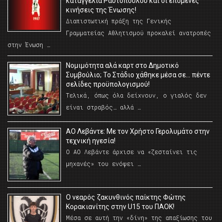
καταγγελία Ραυτόπουλου και οι επόμενες
κινήσεις της Ένωσης!
Διαπιστωτική πράξη της Γενικής
Γραμματείας Αθλητισμού προκαλεί ανατροπές
στην Ένωση …
Νομιμότητα αλά καρτ στο Δημοτικό
Συμβούλιο; Το Στάδιο χάθηκε μέσα σε… πέντε
σελίδες προϋπολογισμού!
Τελικά, όπως όλα δείχνουν, ο γιαλός δεν
είναι στραβός… αλλά …
ΑΟ Λεβάντε: Με τον Χρήστο Γερολυμάτο στην
τεχνική ηγεσία!
Ο ΑΟ Λεβάντε άρχισε να «ζεσταίνει τις
μηχανές» του ενόψει …
O νεαρός ζακυνθινός παίκτης Φώτης
Κορακιανίτης στην U15 του ΠΑΟΚ!
Μέσα σε αυτή την «δίνη» της απαξίωσης του