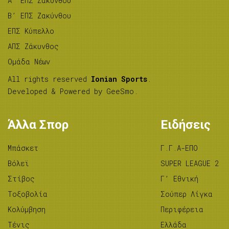
A’ ΕΠΣ Ζακύνθου
B’ ΕΠΣ Ζακύνθου
ΕΠΣ Κύπελλο
ΑΠΣ Ζάκυνθος
Ομάδα Νέων
All rights reserved
Ionian Sports
.
Developed & Powered by
GeeSmo
.
Άλλα Σπορ
Ειδήσεις
Μπάσκετ
Γ.Γ.Α-ΕΠΟ
Βόλεϊ
SUPER LEAGUE 2
Στίβος
Γ’ Εθνική
Tοξοβολία
Σούπερ Λίγκα
Κολύμβηση
Περιφέρεια
Τένις
Ελλάδα