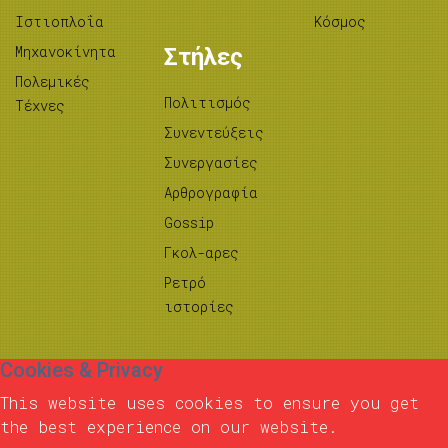
Ιστιοπλοΐα
Κόσμος
Μηχανοκίνητα
Στήλες
Πολεμικές
Πολιτισμός
Τέχνες
Συνεντεύξεις
Συνεργασίες
Αρθρογραφία
Gossip
Γκολ-αρες
Ρετρό
ιστορίες
Cookies & Privacy
This website uses cookies to ensure you get
the best experience on our website.