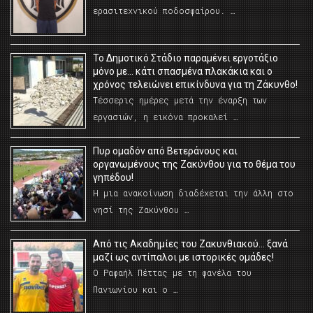
ερασιτεχνικού ποδοσφαίρου. …
Το Δημοτικό Στάδιο παραμένει εργοτάξιο
μόνο με… κάτι σπασμένα πλακάκια και ο
χρόνος τελειώνει επικίνδυνα για τη Ζάκυνθο!
Τέσσερις ημέρες μετά την έναρξη των
εργασιών, η εικόνα προκαλεί …
Πυρ ομαδόν από Βετεράνους και
οργανωμένους της Ζακύνθου για το θέμα του
γηπέδου!
Η μια ανακοίνωση διαδέχεται την άλλη στο
νησί της Ζακύνθου …
Από τις Ακαδημίες του Ζακυνθιακού… ξανά
μαζί ως αντίπαλοι με ιστορικές ομάδες!
Ο Ραφαήλ Πέττας με τη φανέλα του
Πανιωνίου και ο …