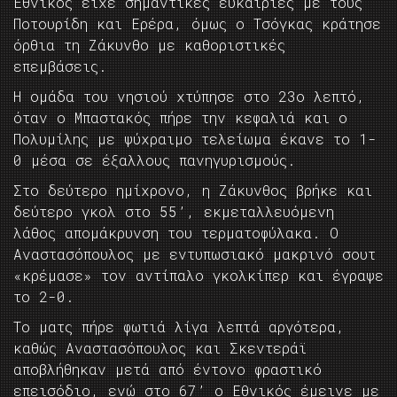
Εθνικός είχε σημαντικές ευκαιρίες με τους
Ποτουρίδη και Ερέρα, όμως ο Τσόγκας κράτησε
όρθια τη Ζάκυνθο με καθοριστικές
επεμβάσεις.
Η ομάδα του νησιού χτύπησε στο 23ο λεπτό,
όταν ο Μπαστακός πήρε την κεφαλιά και ο
Πολυμίλης με ψύχραιμο τελείωμα έκανε το 1-
0 μέσα σε έξαλλους πανηγυρισμούς.
Στο δεύτερο ημίχρονο, η Ζάκυνθος βρήκε και
δεύτερο γκολ στο 55’, εκμεταλλευόμενη
λάθος απομάκρυνση του τερματοφύλακα. Ο
Αναστασόπουλος με εντυπωσιακό μακρινό σουτ
«κρέμασε» τον αντίπαλο γκολκίπερ και έγραψε
το 2-0.
Το ματς πήρε φωτιά λίγα λεπτά αργότερα,
καθώς Αναστασόπουλος και Σκεντεράϊ
αποβλήθηκαν μετά από έντονο φραστικό
επεισόδιο, ενώ στο 67’ ο Εθνικός έμεινε με