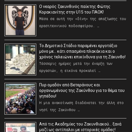
O νεαρός ζακυνθινός παίκτης Φώτης
Κορακιανίτης στην U15 του ΠΑΟΚ!
Μέσα σε αυτή την «δίνη» της απαξίωσης του
ερασιτεχνικού ποδοσφαίρου. …
Το Δημοτικό Στάδιο παραμένει εργοτάξιο
μόνο με… κάτι σπασμένα πλακάκια και ο
χρόνος τελειώνει επικίνδυνα για τη Ζάκυνθο!
Τέσσερις ημέρες μετά την έναρξη των
εργασιών, η εικόνα προκαλεί …
Πυρ ομαδόν από Βετεράνους και
οργανωμένους της Ζακύνθου για το θέμα του
γηπέδου!
Η μια ανακοίνωση διαδέχεται την άλλη στο
νησί της Ζακύνθου …
Από τις Ακαδημίες του Ζακυνθιακού… ξανά
μαζί ως αντίπαλοι με ιστορικές ομάδες!