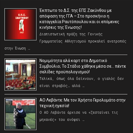
Έκπτωτο το Δ.Σ. της ΕΠΣ Ζακύνθου με
απόφαση της ΓΓΑ – Στο προσκήνιο η
καταγγελία Ραυτόπουλου και οι επόμενες
κινήσεις της Ένωσης!
Διαπιστωτική πράξη της Γενικής
Γραμματείας Αθλητισμού προκαλεί ανατροπές
στην Ένωση …
Νομιμότητα αλά καρτ στο Δημοτικό
Συμβούλιο; Το Στάδιο χάθηκε μέσα σε… πέντε
σελίδες προϋπολογισμού!
Τελικά, όπως όλα δείχνουν, ο γιαλός δεν
είναι στραβός… αλλά …
ΑΟ Λεβάντε: Με τον Χρήστο Γερολυμάτο στην
τεχνική ηγεσία!
Ο ΑΟ Λεβάντε άρχισε να «ζεσταίνει τις
μηχανές» του ενόψει …