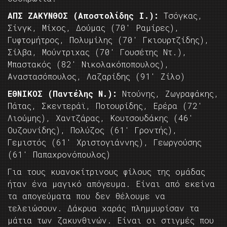
ΑΠΣ ΖΑΚΥΝΘΟΣ (Αποστολίδης Ι.):
Τσόγκας,
Σίνγκ, Μίχος, Δούμας (70′ Ραμίρες),
Γυφτομήτρος, Πολυμίλης (70′ Γκιουρτζίδης),
Σίλβα, Μούντριχας (70′ Γουσέτης Ντ.),
Μπαστακός (82′ Νικολακόποπουλος),
Αναστασόπουλος, Λαζαρίδης (91′ Ζίλο)
ΕΘΝΙΚΟΣ (Παντέλης Ν.):
Ντούνης, Ζωγραφάκης,
Πάτας, Σκεντεράϊ, Ποτουρίδης, Ερέρα (72′
Λιούμης), Χαντζάρας, Κουτσουδάκης (46′
Ουζουνίδης), Πολύζος (61′ Γροντής),
Γεμιστός (61′ Χριστογιάννης), Γεωργούσης
(61′ Παπαχρονόπουλος)
Για τους κυανοκίτρινους φίλους της ομάδας
ήταν ένα μαγικό απόγευμα. Είναι από εκείνα
τα απογεύματα που δεν θέλουμε να
τελειώσουν. Δάκρυα χαράς πλημμυρίσαν τα
μάτια των ζακυνθινών. Είναι οι στιγμές που