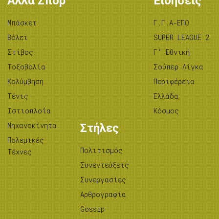
Άλλα Σπορ
Ειδήσεις
Μπάσκετ
Γ.Γ.Α-ΕΠΟ
Βόλεϊ
SUPER LEAGUE 2
Στίβος
Γ’ Εθνική
Tοξοβολία
Σούπερ Λίγκα
Κολύμβηση
Περιφέρεια
Τένις
Ελλάδα
Ιστιοπλοΐα
Κόσμος
Μηχανοκίνητα
Στήλες
Πολεμικές
Πολιτισμός
Τέχνες
Συνεντεύξεις
Συνεργασίες
Αρθρογραφία
Gossip