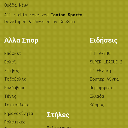
Ομάδα Νέων
All rights reserved
Ionian Sports
.
Developed & Powered by
GeeSmo
.
Άλλα Σπορ
Ειδήσεις
Μπάσκετ
Γ.Γ.Α-ΕΠΟ
Βόλεϊ
SUPER LEAGUE 2
Στίβος
Γ’ Εθνική
Tοξοβολία
Σούπερ Λίγκα
Κολύμβηση
Περιφέρεια
Τένις
Ελλάδα
Ιστιοπλοΐα
Κόσμος
Μηχανοκίνητα
Στήλες
Πολεμικές
Πολιτισμός