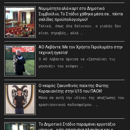
Νομιμότητα αλά καρτ στο Δημοτικό
Συμβούλιο; Το Στάδιο χάθηκε μέσα σε… πέντε
σελίδες προϋπολογισμού!
Τελικά, όπως όλα δείχνουν, ο γιαλός δεν
είναι στραβός… αλλά …
ΑΟ Λεβάντε: Με τον Χρήστο Γερολυμάτο στην
τεχνική ηγεσία!
Ο ΑΟ Λεβάντε άρχισε να «ζεσταίνει τις
μηχανές» του ενόψει …
O νεαρός ζακυνθινός παίκτης Φώτης
Κορακιανίτης στην U15 του ΠΑΟΚ!
Μέσα σε αυτή την «δίνη» της απαξίωσης του
ερασιτεχνικού ποδοσφαίρου. …
Το Δημοτικό Στάδιο παραμένει εργοτάξιο
μόνο με… κάτι σπασμένα πλακάκια και ο