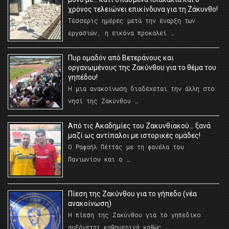
χρόνος τελειώνει επικίνδυνα για τη Ζάκυνθο!
Τέσσερις ημέρες μετά την έναρξη των
εργασιών, η εικόνα προκαλεί …
Πυρ ομαδόν από Βετεράνους και
οργανωμένους της Ζακύνθου για το θέμα του
γηπέδου!
Η μια ανακοίνωση διαδέχεται την άλλη στο
νησί της Ζακύνθου …
Από τις Ακαδημίες του Ζακυνθιακού… ξανά
μαζί ως αντίπαλοι με ιστορικές ομάδες!
Ο Ραφαήλ Πέττας με τη φανέλα του
Πανιωνίου και ο …
Πίεση της Ζακύνθου για το γήπεδο (νέα
ανακοίνωση)
Η πίεση της Ζακύνθου για το γηπεδικο
αυξάνεται καθημερινά καθώς …