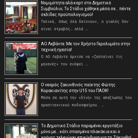
Νομιμότητα αλά καρτ στο Δημοτικό
Συμβούλιο; Το Στάδιο χάθηκε μέσα σε… πέντε
σελίδες προϋπολογισμού!
Τελικά, όπως όλα δείχνουν, ο γιαλός δεν
είναι στραβός… αλλά …
ΑΟ Λεβάντε: Με τον Χρήστο Γερολυμάτο στην
τεχνική ηγεσία!
Ο ΑΟ Λεβάντε άρχισε να «ζεσταίνει τις
μηχανές» του ενόψει …
O νεαρός ζακυνθινός παίκτης Φώτης
Κορακιανίτης στην U15 του ΠΑΟΚ!
Μέσα σε αυτή την «δίνη» της απαξίωσης του
ερασιτεχνικού ποδοσφαίρου. …
Το Δημοτικό Στάδιο παραμένει εργοτάξιο
μόνο με… κάτι σπασμένα πλακάκια και ο
χρόνος τελειώνει επικίνδυνα για τη Ζάκυνθο!