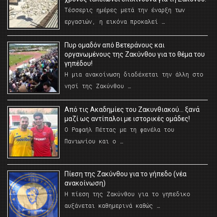
Τέσσερις ημέρες μετά την έναρξη των
εργασιών, η εικόνα προκαλεί …
Πυρ ομαδόν από Βετεράνους και
οργανωμένους της Ζακύνθου για το θέμα του
γηπέδου!
Η μια ανακοίνωση διαδέχεται την άλλη στο
νησί της Ζακύνθου …
Από τις Ακαδημίες του Ζακυνθιακού… ξανά
μαζί ως αντίπαλοι με ιστορικές ομάδες!
Ο Ραφαήλ Πέττας με τη φανέλα του
Πανιωνίου και ο …
Πίεση της Ζακύνθου για το γήπεδο (νέα
ανακοίνωση)
Η πίεση της Ζακύνθου για το γηπεδικο
αυξάνεται καθημερινά καθώς …