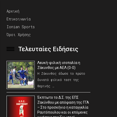
Αρχική
Επικοινωνία
Ionian Sports
Όροι Χρήσης
Τελευταίες Ειδήσεις
Λευκή-φιλική ισοπαλία η
Ζάκυνθος με ΑΕΛ (0-0)
Η Ζάκυνθος έδωσε το πρώτο
δυνατό φιλικό τεστ της
θερινής …
Έκπτωτο το Δ.Σ. της ΕΠΣ
Ζακύνθου με απόφαση της ΓΓΑ
– Στο προσκήνιο η καταγγελία
Ραυτόπουλου και οι επόμενες