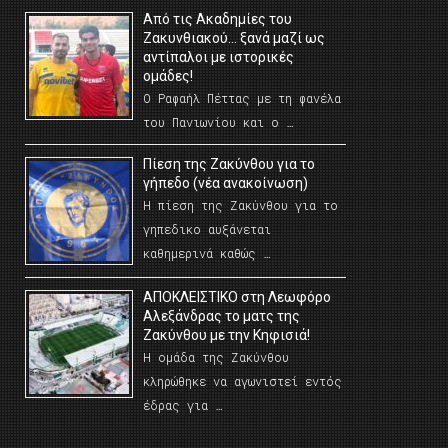
Από τις Ακαδημίες του
Ζακυνθιακού… ξανά μαζί ως
αντίπαλοι με ιστορικές
ομάδες!
Ο Ραφαήλ Πέττας με τη φανέλα
του Πανιωνίου και ο …
Πίεση της Ζακύνθου για το
γήπεδο (νέα ανακοίνωση)
Η πίεση της Ζακύνθου για το
γηπεδικο αυξάνεται
καθημερινά καθώς …
AΠΟΚΛΕΙΣΤΙΚΟ στη Λεωφόρο
Αλεξάνδρας το ματς της
Ζακύνθου με την Κηφισιά!
Η ομάδα της Ζακύνθου
κληρώθηκε να αγωνιστεί εντός
έδρας για …