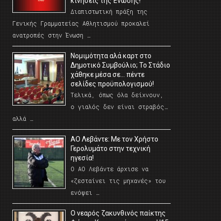
κινήσεις της Ένωσης!
Διαπιστωτική πράξη της
Γενικής Γραμματείας Αθλητισμού προκαλεί
ανατροπές στην Ένωση …
Νομιμότητα αλά καρτ στο
Δημοτικό Συμβούλιο; Το Στάδιο
χάθηκε μέσα σε… πέντε
σελίδες προϋπολογισμού!
Τελικά, όπως όλα δείχνουν,
ο γιαλός δεν είναι στραβός…
αλλά …
ΑΟ Λεβάντε: Με τον Χρήστο
Γερολυμάτο στην τεχνική
ηγεσία!
Ο ΑΟ Λεβάντε άρχισε να
«ζεσταίνει τις μηχανές» του
ενόψει …
O νεαρός ζακυνθινός παίκτης