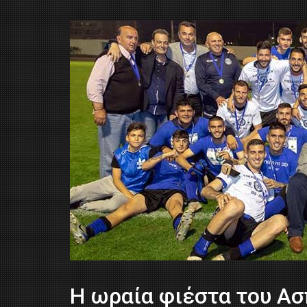
Η ωραία φιέστα του Α