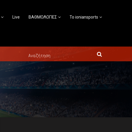
Live
ΒΑΘΜΟΛΟΓΙΕΣ
Το ioniansports