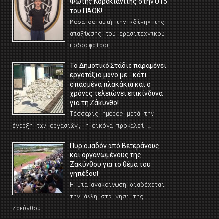
Φώτης Κορακιανίτης στην U15
του ΠΑΟΚ!
Μέσα σε αυτή την «δίνη» της
απαξίωσης του ερασιτεχνικού
ποδοσφαίρου. …
Το Δημοτικό Στάδιο παραμένει
εργοτάξιο μόνο με… κάτι
σπασμένα πλακάκια και ο
χρόνος τελειώνει επικίνδυνα
για τη Ζάκυνθο!
Τέσσερις ημέρες μετά την
έναρξη των εργασιών, η εικόνα προκαλεί …
Πυρ ομαδόν από Βετεράνους
και οργανωμένους της
Ζακύνθου για το θέμα του
γηπέδου!
Η μια ανακοίνωση διαδέχεται
την άλλη στο νησί της
Ζακύνθου …