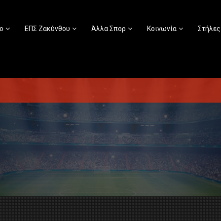
ο
ΕΠΣ Ζακύνθου
Άλλα Σπορ
Κοινωνία
Στήλες