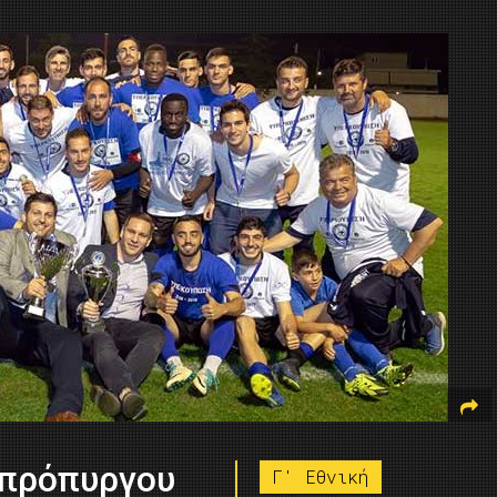
σπρόπυργου
Γ' Εθνική