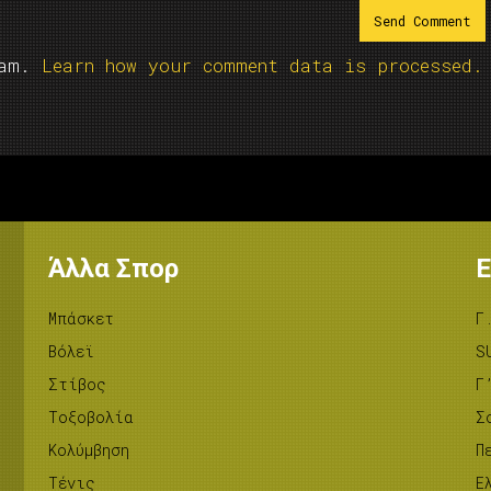
pam.
Learn how your comment data is processed.
Άλλα Σπορ
Ε
Μπάσκετ
Γ
Βόλεϊ
S
Στίβος
Γ
Tοξοβολία
Σ
Κολύμβηση
Π
Τένις
Ε