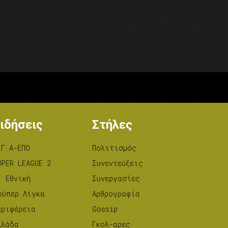
ιδήσεις
Στήλες
.Γ.Α-ΕΠΟ
Πολιτισμός
UPER LEAGUE 2
Συνεντεύξεις
’ Εθνική
Συνεργασίες
ούπερ Λίγκα
Αρθρογραφία
εριφέρεια
Gossip
λλάδα
Γκολ-αρες