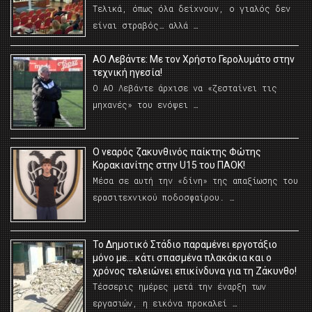
Τελικά, όπως όλα δείχνουν, ο γιαλός δεν
είναι στραβός… αλλά …
ΑΟ Λεβάντε: Με τον Χρήστο Γερολυμάτο στην
τεχνική ηγεσία!
Ο ΑΟ Λεβάντε άρχισε να «ζεσταίνει τις
μηχανές» του ενόψει …
O νεαρός ζακυνθινός παίκτης Φώτης
Κορακιανίτης στην U15 του ΠΑΟΚ!
Μέσα σε αυτή την «δίνη» της απαξίωσης του
ερασιτεχνικού ποδοσφαίρου. …
Το Δημοτικό Στάδιο παραμένει εργοτάξιο
μόνο με… κάτι σπασμένα πλακάκια και ο
χρόνος τελειώνει επικίνδυνα για τη Ζάκυνθο!
Τέσσερις ημέρες μετά την έναρξη των
εργασιών, η εικόνα προκαλεί …