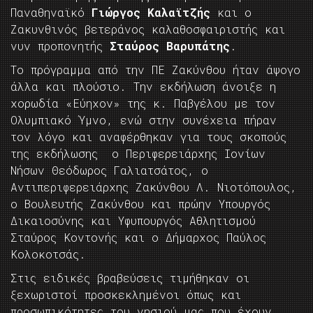
Παναθηναϊκό
Γιώργος Καλαϊτζής
και ο
Ζακυνθινός βετεράνος καλαθοσφαιριστής και
νυν προπονητής
Σταύρος Βαρυπάτης
.
Το πρόγραμμα από την ΠΕ Ζακύνθου ήταν άψογο
άλλα και πλούσιο. Την εκδήλωση άνοιξε η
χορωδία «Εύηχον» της κ. Παβγέλου με τον
Ολυμπιακό Ύμνο, ενώ στην συνέχεια πήραν
τον λόγο και αναφέρθηκαν για τους σκοπούς
της εκδήλωσης ο Περιφερειάρχης Ιονίων
Νήσων Θεόδωρος Γαλιατσάτος, ο
Αντιπεριφερειάρχης Ζακύνθου Λ. Νιοτόπουλος,
ο Βουλευτής Ζακύνθου και πρώην Υπουργός
Δικαιοσύνης και Υφυπουργός Αθλητισμού
Σταύρος Κοντονής και ο Δήμαρχος Παύλος
Κολοκοτσάς.
Στις ειδικές βραβεύσεις τιμήθηκαν οι
ξεχωριστοί προσκεκλημένοι όπως και
προσωπικότητες του νησιού μας που έχουν