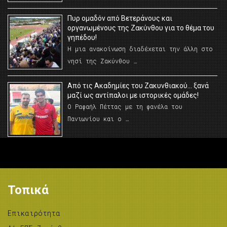
Πυρ ομαδόν από Βετεράνους και
οργανωμένους της Ζακύνθου για το θέμα του
γηπέδου!
Η μια ανακοίνωση διαδέχεται την άλλη στο
νησί της Ζακύνθου …
Από τις Ακαδημίες του Ζακυνθιακού… ξανά
μαζί ως αντίπαλοι με ιστορικές ομάδες!
Ο Ραφαήλ Πέττας με τη φανέλα του
Πανιωνίου και ο …
Τοπικά
Επικαιρότητα