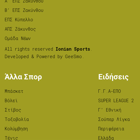
A’ ΕΠΣ Ζακύνθου
B’ ΕΠΣ Ζακύνθου
ΕΠΣ Κύπελλο
ΑΠΣ Ζάκυνθος
Ομάδα Νέων
All rights reserved
Ionian Sports
.
Developed & Powered by
GeeSmo
.
Άλλα Σπορ
Ειδήσεις
Μπάσκετ
Γ.Γ.Α-ΕΠΟ
Βόλεϊ
SUPER LEAGUE 2
Στίβος
Γ’ Εθνική
Tοξοβολία
Σούπερ Λίγκα
Κολύμβηση
Περιφέρεια
Τένις
Ελλάδα