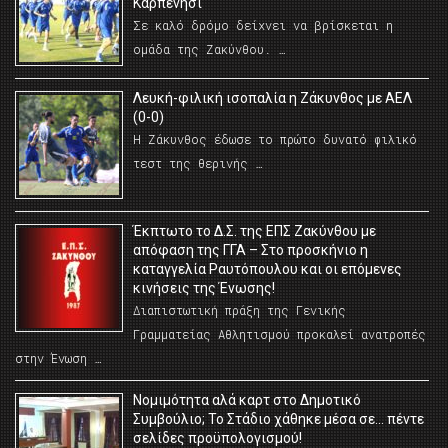
Καρπενήσι
Σε καλό δρόμο δείχνει να βρίσκεται η
ομάδα της Ζακύνθου. …
Λευκή-φιλική ισοπαλία η Ζάκυνθος με ΑΕΛ
(0-0)
Η Ζάκυνθος έδωσε το πρώτο δυνατό φιλικό
τεστ της θερινής …
Έκπτωτο το Δ.Σ. της ΕΠΣ Ζακύνθου με
απόφαση της ΓΓΑ – Στο προσκήνιο η
καταγγελία Ραυτόπουλου και οι επόμενες
κινήσεις της Ένωσης!
Διαπιστωτική πράξη της Γενικής
Γραμματείας Αθλητισμού προκαλεί ανατροπές
στην Ένωση …
Νομιμότητα αλά καρτ στο Δημοτικό
Συμβούλιο; Το Στάδιο χάθηκε μέσα σε… πέντε
σελίδες προϋπολογισμού!