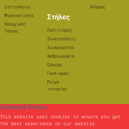
Ιστιοπλοΐα
Κόσμος
Μηχανοκίνητα
Στήλες
Πολεμικές
Πολιτισμός
Τέχνες
Συνεντεύξεις
Συνεργασίες
Αρθρογραφία
Gossip
Γκολ-αρες
Ρετρό
ιστορίες
Cookies & Privacy
This website uses cookies to ensure you get
the best experience on our website.