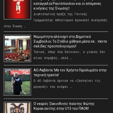
καταγγελία Ραυτόπουλου και οι επόμενες
κινήσεις της Ένωσης!
Διαπιστωτική πράξη της Γενικής
Γραμματείας Αθλητισμού προκαλεί ανατροπές
στην Ένωση …
Νομιμότητα αλά καρτ στο Δημοτικό
Συμβούλιο; Το Στάδιο χάθηκε μέσα σε… πέντε
σελίδες προϋπολογισμού!
Τελικά, όπως όλα δείχνουν, ο γιαλός δεν
είναι στραβός… αλλά …
ΑΟ Λεβάντε: Με τον Χρήστο Γερολυμάτο στην
τεχνική ηγεσία!
Ο ΑΟ Λεβάντε άρχισε να «ζεσταίνει τις
μηχανές» του ενόψει …
O νεαρός ζακυνθινός παίκτης Φώτης
Κορακιανίτης στην U15 του ΠΑΟΚ!