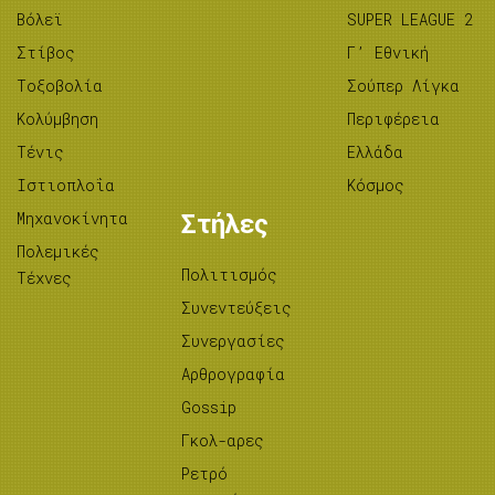
Βόλεϊ
SUPER LEAGUE 2
Στίβος
Γ’ Εθνική
Tοξοβολία
Σούπερ Λίγκα
Κολύμβηση
Περιφέρεια
Τένις
Ελλάδα
Ιστιοπλοΐα
Κόσμος
Μηχανοκίνητα
Στήλες
Πολεμικές
Πολιτισμός
Τέχνες
Συνεντεύξεις
Συνεργασίες
Αρθρογραφία
Gossip
Γκολ-αρες
Ρετρό