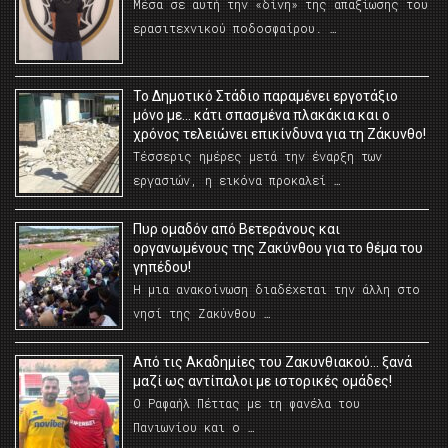
Μέσα σε αυτή την «δίνη» της απαξίωσης του
ερασιτεχνικού ποδοσφαίρου. …
Το Δημοτικό Στάδιο παραμένει εργοτάξιο
μόνο με… κάτι σπασμένα πλακάκια και ο
χρόνος τελειώνει επικίνδυνα για τη Ζάκυνθο!
Τέσσερις ημέρες μετά την έναρξη των
εργασιών, η εικόνα προκαλεί …
Πυρ ομαδόν από Βετεράνους και
οργανωμένους της Ζακύνθου για το θέμα του
γηπέδου!
Η μια ανακοίνωση διαδέχεται την άλλη στο
νησί της Ζακύνθου …
Από τις Ακαδημίες του Ζακυνθιακού… ξανά
μαζί ως αντίπαλοι με ιστορικές ομάδες!
Ο Ραφαήλ Πέττας με τη φανέλα του
Πανιωνίου και ο …