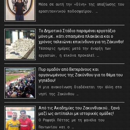
Μέσα σε αυτή την «δίνη» της απαξίωσης του
ερασιτεχνικού ποδοσφαίρου. …
Το Δημοτικό Στάδιο παραμένει εργοτάξιο
μόνο με… κάτι σπασμένα πλακάκια και ο
χρόνος τελειώνει επικίνδυνα για τη Ζάκυνθο!
Τέσσερις ημέρες μετά την έναρξη των
εργασιών, η εικόνα προκαλεί …
Πυρ ομαδόν από Βετεράνους και
οργανωμένους της Ζακύνθου για το θέμα του
γηπέδου!
Η μια ανακοίνωση διαδέχεται την άλλη στο
νησί της Ζακύνθου …
Από τις Ακαδημίες του Ζακυνθιακού… ξανά
μαζί ως αντίπαλοι με ιστορικές ομάδες!
Ο Ραφαήλ Πέττας με τη φανέλα του
Πανιωνίου και ο …