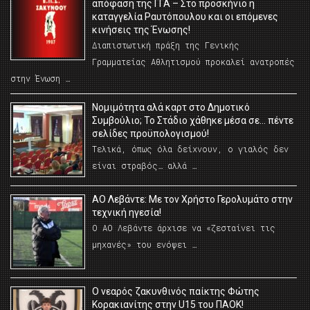
απόφαση της ΓΓΑ – Στο προσκήνιο η
καταγγελία Ραυτόπουλου και οι επόμενες
κινήσεις της Ένωσης!
Διαπιστωτική πράξη της Γενικής
Γραμματείας Αθλητισμού προκαλεί ανατροπές
στην Ένωση …
Νομιμότητα αλά καρτ στο Δημοτικό
Συμβούλιο; Το Στάδιο χάθηκε μέσα σε… πέντε
σελίδες προϋπολογισμού!
Τελικά, όπως όλα δείχνουν, ο γιαλός δεν
είναι στραβός… αλλά …
ΑΟ Λεβάντε: Με τον Χρήστο Γερολυμάτο στην
τεχνική ηγεσία!
Ο ΑΟ Λεβάντε άρχισε να «ζεσταίνει τις
μηχανές» του ενόψει …
O νεαρός ζακυνθινός παίκτης Φώτης
Κορακιανίτης στην U15 του ΠΑΟΚ!