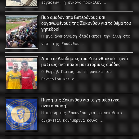
εργασιών, η εικόνα προκαλεί …
Πυρ ομαδόν από Βετεράνους και
οργανωμένους της Ζακύνθου για το θέμα του
γηπέδου!
Η μια ανακοίνωση διαδέχεται την άλλη στο
νησί της Ζακύνθου …
Από τις Ακαδημίες του Ζακυνθιακού… ξανά
μαζί ως αντίπαλοι με ιστορικές ομάδες!
Ο Ραφαήλ Πέττας με τη φανέλα του
Πανιωνίου και ο …
Πίεση της Ζακύνθου για το γήπεδο (νέα
ανακοίνωση)
Η πίεση της Ζακύνθου για το γηπεδικο
αυξάνεται καθημερινά καθώς …