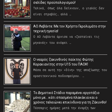
σελίδες προϋπολογισμού!
Τελικά, όπως όλα δείχνουν, ο γιαλός δεν
είναι στραβός… αλλά …
ΑΟ Λεβάντε: Με τον Χρήστο Γερολυμάτο στην
τεχνική ηγεσία!
Ο ΑΟ Λεβάντε άρχισε να «ζεσταίνει τις
μηχανές» του ενόψει …
O νεαρός ζακυνθινός παίκτης Φώτης
Κορακιανίτης στην U15 του ΠΑΟΚ!
Μέσα σε αυτή την «δίνη» της απαξίωσης του
ερασιτεχνικού ποδοσφαίρου. …
Το Δημοτικό Στάδιο παραμένει εργοτάξιο
μόνο με… κάτι σπασμένα πλακάκια και ο
χρόνος τελειώνει επικίνδυνα για τη Ζάκυνθο!
Τέσσερις ημέρες μετά την έναρξη των