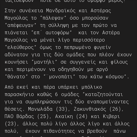
Στην συνέχεια Μανδραϊκός και Αστέρας
Μαγούλας το “πάλεψαν” όσο μπορούσαν
“απέφευγαν” τη σύλληψη με τον πρώτο να
πιάνεται “επ΄ αυτοφόρω” και τον Αστέρα
Μαγούλας να μένει λίγο περισσότερο
“ελεύθερος” όμως το πεπρωμένο φυγείν
αδύνατον για τις δύο ομάδες που πλέον έχουν
κουνήσει “μαντήλι” σε συγγενείς και φίλους
και περιμένουν να οδηγηθούν με αργό
“θάνατο” στο “¨μονοπάτι” του κάτω κόσμου”.
Από εκεί και πέρα υπάρχει μπόλικο
παρασκήνιο καθώς 6 ομάδες “καταζητούνται
για να συμπληρώσουν τις δύο εναπομείναντες
θέσεις. Μανωλάδα (33), Ζακυνθιακός (26),
ΠΑΟ Βάρδας (25), Αχαϊκη (24) και Κιβερι
(23), άλλος πολύ λίγο άλλος λίγο και άλλος
πολύ, έχουν πιθανότητες να βρεθούν πάνω