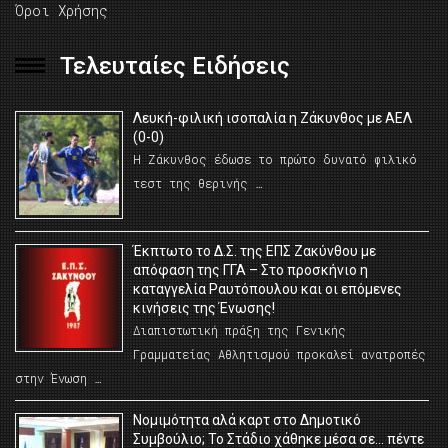
Όροι Χρήσης
Τελευταίες Ειδήσεις
Λευκή-φιλική ισοπαλία η Ζάκυνθος με ΑΕΛ
(0-0)
Η Ζάκυνθος έδωσε το πρώτο δυνατό φιλικό
τεστ της θερινής …
Έκπτωτο το Δ.Σ. της ΕΠΣ Ζακύνθου με
απόφαση της ΓΓΑ – Στο προσκήνιο η
καταγγελία Ραυτόπουλου και οι επόμενες
κινήσεις της Ένωσης!
Διαπιστωτική πράξη της Γενικής
Γραμματείας Αθλητισμού προκαλεί ανατροπές
στην Ένωση …
Νομιμότητα αλά καρτ στο Δημοτικό
Συμβούλιο; Το Στάδιο χάθηκε μέσα σε… πέντε