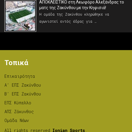
AΠΟΚΛΕΙΣΤΙΚΟ στη Λεωφόρο Αλεξάνδρας το
ματς της Ζακύνθου με την Κηφισιά!
Η ομάδα της Ζακύνθου κληρώθηκε να
αγωνιστεί εντός έδρας για …
Τοπικά
Επικαιρότητα
A’ ΕΠΣ Ζακύνθου
B’ ΕΠΣ Ζακύνθου
ΕΠΣ Κύπελλο
ΑΠΣ Ζάκυνθος
Ομάδα Νέων
All rights reserved
Ionian Sports
.