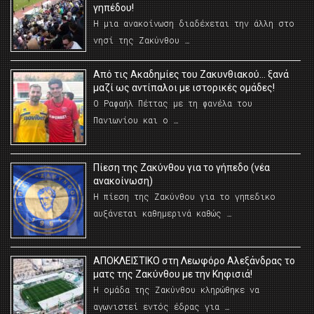
γηπέδου!
Η μια ανακοίνωση διαδέχεται την άλλη στο
νησί της Ζακύνθου …
Από τις Ακαδημίες του Ζακυνθιακού… ξανά
μαζί ως αντίπαλοι με ιστορικές ομάδες!
Ο Ραφαήλ Πέττας με τη φανέλα του
Πανιωνίου και ο …
Πίεση της Ζακύνθου για το γήπεδο (νέα
ανακοίνωση)
Η πίεση της Ζακύνθου για το γηπεδικο
αυξάνεται καθημερινά καθώς …
AΠΟΚΛΕΙΣΤΙΚΟ στη Λεωφόρο Αλεξάνδρας το
ματς της Ζακύνθου με την Κηφισιά!
Η ομάδα της Ζακύνθου κληρώθηκε να
αγωνιστεί εντός έδρας για …