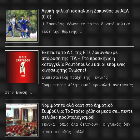
Λευκή-φιλική ισοπαλία η Ζάκυνθος με ΑΕΛ
(0-0)
Η Ζάκυνθος έδωσε το πρώτο δυνατό φιλικό
τεστ της θερινής …
Έκπτωτο το Δ.Σ. της ΕΠΣ Ζακύνθου με
απόφαση της ΓΓΑ – Στο προσκήνιο η
καταγγελία Ραυτόπουλου και οι επόμενες
κινήσεις της Ένωσης!
Διαπιστωτική πράξη της Γενικής
Γραμματείας Αθλητισμού προκαλεί ανατροπές
στην Ένωση …
Νομιμότητα αλά καρτ στο Δημοτικό
Συμβούλιο; Το Στάδιο χάθηκε μέσα σε… πέντε
σελίδες προϋπολογισμού!
Τελικά, όπως όλα δείχνουν, ο γιαλός δεν
είναι στραβός… αλλά …