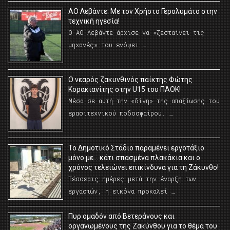
ΑΟ Λεβάντε: Με τον Χρήστο Γερολυμάτο στην
τεχνική ηγεσία!
Ο ΑΟ Λεβάντε άρχισε να «ζεσταίνει τις
μηχανές» του ενόψει …
O νεαρός ζακυνθινός παίκτης Φώτης
Κορακιανίτης στην U15 του ΠΑΟΚ!
Μέσα σε αυτή την «δίνη» της απαξίωσης του
ερασιτεχνικού ποδοσφαίρου. …
Το Δημοτικό Στάδιο παραμένει εργοτάξιο
μόνο με… κάτι σπασμένα πλακάκια και ο
χρόνος τελειώνει επικίνδυνα για τη Ζάκυνθο!
Τέσσερις ημέρες μετά την έναρξη των
εργασιών, η εικόνα προκαλεί …
Πυρ ομαδόν από Βετεράνους και
οργανωμένους της Ζακύνθου για το θέμα του