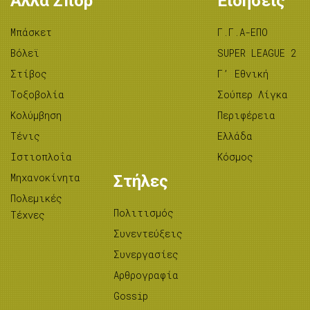
Άλλα Σπορ
Ειδήσεις
Μπάσκετ
Γ.Γ.Α-ΕΠΟ
Βόλεϊ
SUPER LEAGUE 2
Στίβος
Γ’ Εθνική
Tοξοβολία
Σούπερ Λίγκα
Κολύμβηση
Περιφέρεια
Τένις
Ελλάδα
Ιστιοπλοΐα
Κόσμος
Μηχανοκίνητα
Στήλες
Πολεμικές
Πολιτισμός
Τέχνες
Συνεντεύξεις
Συνεργασίες
Αρθρογραφία
Gossip