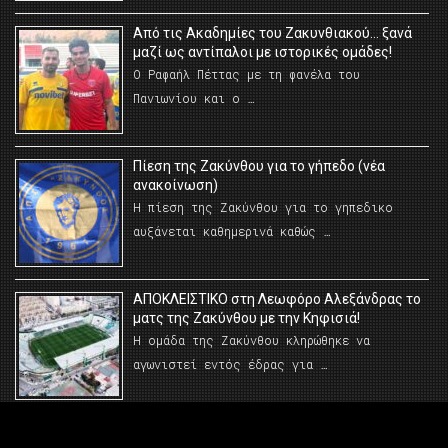
Από τις Ακαδημίες του Ζακυνθιακού… ξανά
μαζί ως αντίπαλοι με ιστορικές ομάδες!
Ο Ραφαήλ Πέττας με τη φανέλα του
Πανιωνίου και ο …
Πίεση της Ζακύνθου για το γήπεδο (νέα
ανακοίνωση)
Η πίεση της Ζακύνθου για το γηπεδικο
αυξάνεται καθημερινά καθώς …
AΠΟΚΛΕΙΣΤΙΚΟ στη Λεωφόρο Αλεξάνδρας το
ματς της Ζακύνθου με την Κηφισιά!
Η ομάδα της Ζακύνθου κληρώθηκε να
αγωνιστεί εντός έδρας για …