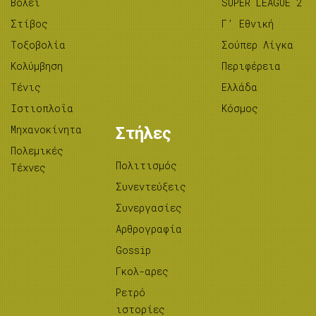
Βόλεϊ
SUPER LEAGUE 2
Στίβος
Γ’ Εθνική
Tοξοβολία
Σούπερ Λίγκα
Κολύμβηση
Περιφέρεια
Τένις
Ελλάδα
Ιστιοπλοΐα
Κόσμος
Μηχανοκίνητα
Στήλες
Πολεμικές
Πολιτισμός
Τέχνες
Συνεντεύξεις
Συνεργασίες
Αρθρογραφία
Gossip
Γκολ-αρες
Ρετρό
ιστορίες