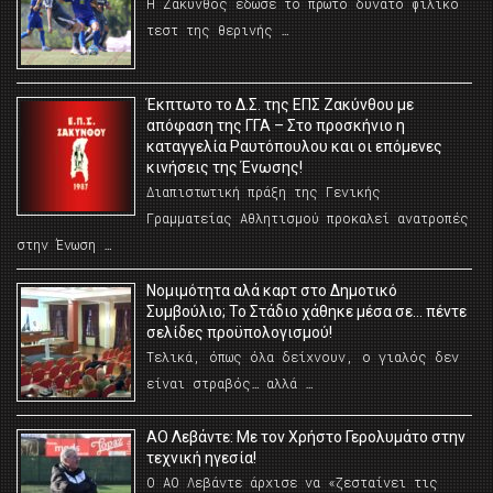
Η Ζάκυνθος έδωσε το πρώτο δυνατό φιλικό
τεστ της θερινής …
Έκπτωτο το Δ.Σ. της ΕΠΣ Ζακύνθου με
απόφαση της ΓΓΑ – Στο προσκήνιο η
καταγγελία Ραυτόπουλου και οι επόμενες
κινήσεις της Ένωσης!
Διαπιστωτική πράξη της Γενικής
Γραμματείας Αθλητισμού προκαλεί ανατροπές
στην Ένωση …
Νομιμότητα αλά καρτ στο Δημοτικό
Συμβούλιο; Το Στάδιο χάθηκε μέσα σε… πέντε
σελίδες προϋπολογισμού!
Τελικά, όπως όλα δείχνουν, ο γιαλός δεν
είναι στραβός… αλλά …
ΑΟ Λεβάντε: Με τον Χρήστο Γερολυμάτο στην
τεχνική ηγεσία!
Ο ΑΟ Λεβάντε άρχισε να «ζεσταίνει τις