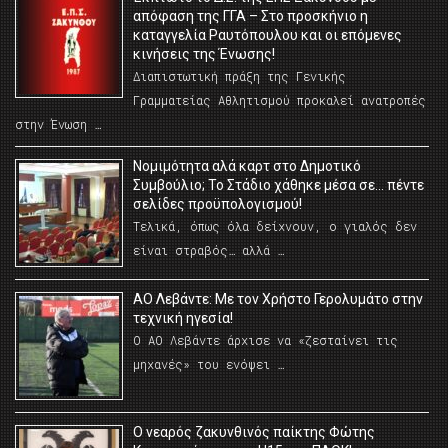
απόφαση της ΓΓΑ – Στο προσκήνιο η
καταγγελία Ραυτόπουλου και οι επόμενες
κινήσεις της Ένωσης!
Διαπιστωτική πράξη της Γενικής
Γραμματείας Αθλητισμού προκαλεί ανατροπές
στην Ένωση …
Νομιμότητα αλά καρτ στο Δημοτικό
Συμβούλιο; Το Στάδιο χάθηκε μέσα σε… πέντε
σελίδες προϋπολογισμού!
Τελικά, όπως όλα δείχνουν, ο γιαλός δεν
είναι στραβός… αλλά …
ΑΟ Λεβάντε: Με τον Χρήστο Γερολυμάτο στην
τεχνική ηγεσία!
Ο ΑΟ Λεβάντε άρχισε να «ζεσταίνει τις
μηχανές» του ενόψει …
O νεαρός ζακυνθινός παίκτης Φώτης