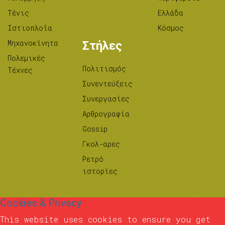
Τένις
Ελλάδα
Ιστιοπλοΐα
Κόσμος
Μηχανοκίνητα
Στήλες
Πολεμικές
Πολιτισμός
Τέχνες
Συνεντεύξεις
Συνεργασίες
Αρθρογραφία
Gossip
Γκολ-αρες
Ρετρό
ιστορίες
Cookies & Privacy
This website uses cookies to ensure you get