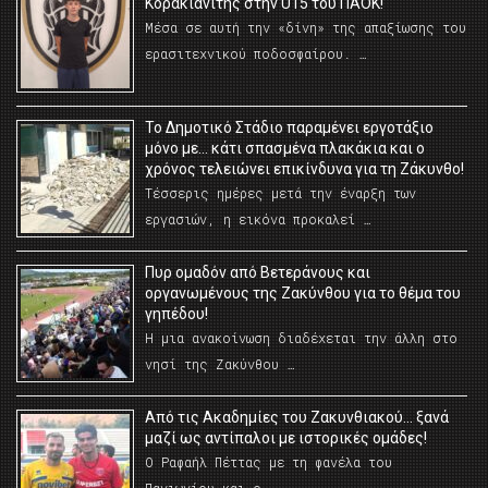
Κορακιανίτης στην U15 του ΠΑΟΚ!
Μέσα σε αυτή την «δίνη» της απαξίωσης του
ερασιτεχνικού ποδοσφαίρου. …
Το Δημοτικό Στάδιο παραμένει εργοτάξιο
μόνο με… κάτι σπασμένα πλακάκια και ο
χρόνος τελειώνει επικίνδυνα για τη Ζάκυνθο!
Τέσσερις ημέρες μετά την έναρξη των
εργασιών, η εικόνα προκαλεί …
Πυρ ομαδόν από Βετεράνους και
οργανωμένους της Ζακύνθου για το θέμα του
γηπέδου!
Η μια ανακοίνωση διαδέχεται την άλλη στο
νησί της Ζακύνθου …
Από τις Ακαδημίες του Ζακυνθιακού… ξανά
μαζί ως αντίπαλοι με ιστορικές ομάδες!
Ο Ραφαήλ Πέττας με τη φανέλα του