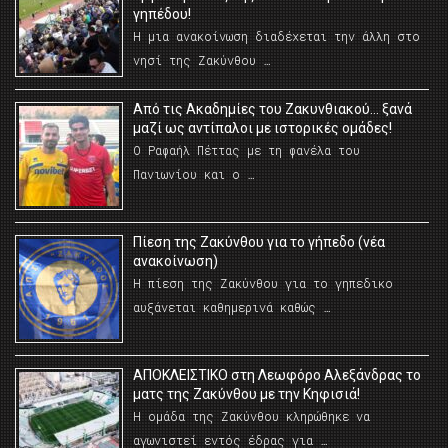
γηπέδου!
Η μια ανακοίνωση διαδέχεται την άλλη στο
νησί της Ζακύνθου …
Από τις Ακαδημίες του Ζακυνθιακού… ξανά
μαζί ως αντίπαλοι με ιστορικές ομάδες!
Ο Ραφαήλ Πέττας με τη φανέλα του
Πανιωνίου και ο …
Πίεση της Ζακύνθου για το γήπεδο (νέα
ανακοίνωση)
Η πίεση της Ζακύνθου για το γηπεδικο
αυξάνεται καθημερινά καθώς …
AΠΟΚΛΕΙΣΤΙΚΟ στη Λεωφόρο Αλεξάνδρας το
ματς της Ζακύνθου με την Κηφισιά!
Η ομάδα της Ζακύνθου κληρώθηκε να
αγωνιστεί εντός έδρας για …