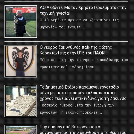
ΑΟ Λεβάντε: Με τον Χρήστο Γερολυμάτο στην
τεχνική ηγεσία!
Ο ΑΟ Λεβάντε άρχισε να «ζεσταίνει τις
μηχανές» του ενόψει …
O νεαρός ζακυνθινός παίκτης Φώτης
Κορακιανίτης στην U15 του ΠΑΟΚ!
Μέσα σε αυτή την «δίνη» της απαξίωσης του
ερασιτεχνικού ποδοσφαίρου. …
Το Δημοτικό Στάδιο παραμένει εργοτάξιο
μόνο με… κάτι σπασμένα πλακάκια και ο
χρόνος τελειώνει επικίνδυνα για τη Ζάκυνθο!
Τέσσερις ημέρες μετά την έναρξη των
εργασιών, η εικόνα προκαλεί …
Πυρ ομαδόν από Βετεράνους και
οργανωμένους της Ζακύνθου για το θέμα του