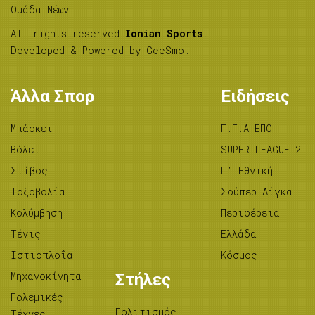
Ομάδα Νέων
All rights reserved
Ionian Sports
.
Developed & Powered by
GeeSmo
.
Άλλα Σπορ
Ειδήσεις
Μπάσκετ
Γ.Γ.Α-ΕΠΟ
Βόλεϊ
SUPER LEAGUE 2
Στίβος
Γ’ Εθνική
Tοξοβολία
Σούπερ Λίγκα
Κολύμβηση
Περιφέρεια
Τένις
Ελλάδα
Ιστιοπλοΐα
Κόσμος
Μηχανοκίνητα
Στήλες
Πολεμικές
Πολιτισμός
Τέχνες