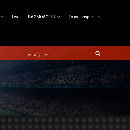
Live
ΒΑΘΜΟΛΟΓΙΕΣ
Το ioniansports