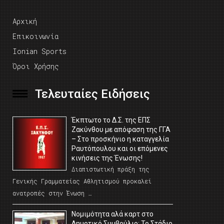
Αρχική
Επικοινωνία
Ionian Sports
Όροι Χρήσης
Τελευταίες Ειδήσεις
Έκπτωτο το Δ.Σ. της ΕΠΣ
Ζακύνθου με απόφαση της ΓΓΑ
– Στο προσκήνιο η καταγγελία
Ραυτόπουλου και οι επόμενες
κινήσεις της Ένωσης!
Διαπιστωτική πράξη της
Γενικής Γραμματείας Αθλητισμού προκαλεί
ανατροπές στην Ένωση …
Νομιμότητα αλά καρτ στο
Δημοτικό Συμβούλιο; Το Στάδιο