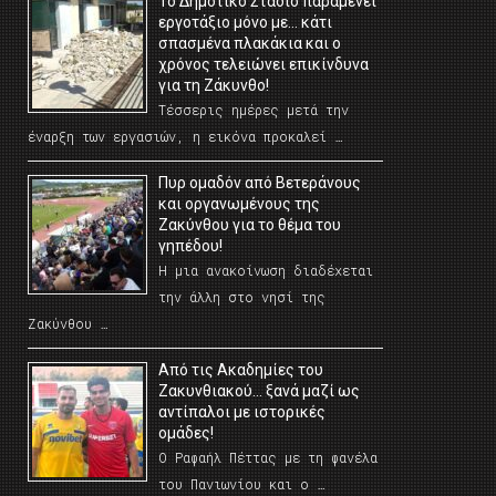
Το Δημοτικό Στάδιο παραμένει
εργοτάξιο μόνο με… κάτι
σπασμένα πλακάκια και ο
χρόνος τελειώνει επικίνδυνα
για τη Ζάκυνθο!
Τέσσερις ημέρες μετά την
έναρξη των εργασιών, η εικόνα προκαλεί …
Πυρ ομαδόν από Βετεράνους
και οργανωμένους της
Ζακύνθου για το θέμα του
γηπέδου!
Η μια ανακοίνωση διαδέχεται
την άλλη στο νησί της
Ζακύνθου …
Από τις Ακαδημίες του
Ζακυνθιακού… ξανά μαζί ως
αντίπαλοι με ιστορικές
ομάδες!
Ο Ραφαήλ Πέττας με τη φανέλα
του Πανιωνίου και ο …