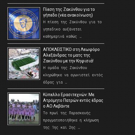
Πίεση της Ζακύνθου για το
γήπεδο (νέα ανακοίνωση)
Η πίεση της Ζακύνθου για το
γηπεδικο αυξάνεται
καθημερινά καθώς …
AΠΟΚΛΕΙΣΤΙΚΟ στη Λεωφόρο
Αλεξάνδρας το ματς της
Ζακύνθου με την Κηφισιά!
Η ομάδα της Ζακύνθου
κληρώθηκε να αγωνιστεί εντός
έδρας για …
Κύπελλο Ερασιτεχνών: Με
Ατρόμητο Πατρών εντός έδρας
ο ΑΟ Λεβάντε
Το πρωί της Παρασκευής
πραγματοποιήθηκε η κλήρωση
της 1ης και 2ης …