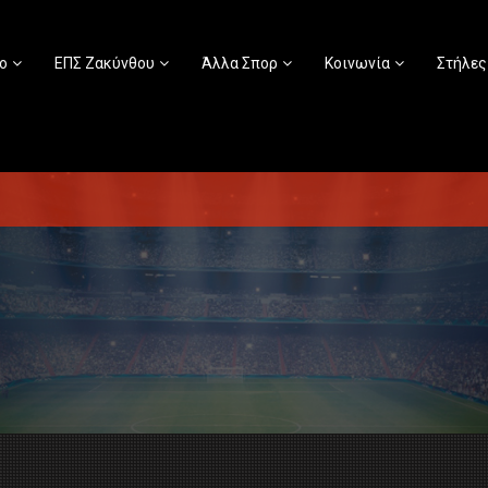
ο
ΕΠΣ Ζακύνθου
Άλλα Σπορ
Κοινωνία
Στήλες