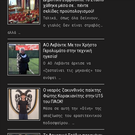
χάθηκε μέσα σε… πέντε
σελίδες προϋπολογισμού!
Τελικά, όπως όλα δείχνουν,
ο γιαλός δεν είναι στραβός…
αλλά …
ΑΟ Λεβάντε: Με τον Χρήστο
Γερολυμάτο στην τεχνική
ηγεσία!
Ο ΑΟ Λεβάντε άρχισε να
«ζεσταίνει τις μηχανές» του
ενόψει …
O νεαρός ζακυνθινός παίκτης
Φώτης Κορακιανίτης στην U15
του ΠΑΟΚ!
Μέσα σε αυτή την «δίνη» της
απαξίωσης του ερασιτεχνικού
ποδοσφαίρου. …