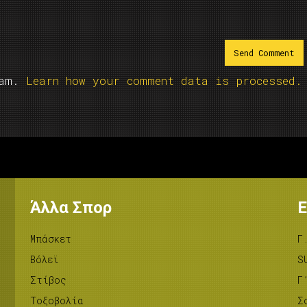
pam.
Learn how your comment data is processed.
Άλλα Σπορ
Ε
Μπάσκετ
Γ
Βόλεϊ
S
Στίβος
Γ
Tοξοβολία
Σ