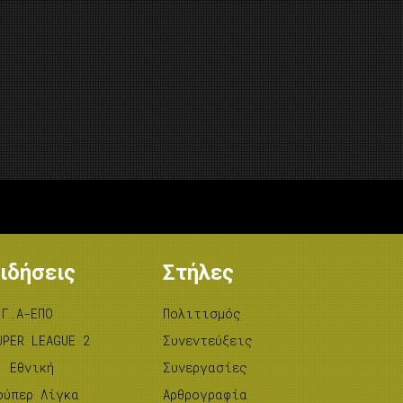
ιδήσεις
Στήλες
.Γ.Α-ΕΠΟ
Πολιτισμός
UPER LEAGUE 2
Συνεντεύξεις
’ Εθνική
Συνεργασίες
ούπερ Λίγκα
Αρθρογραφία