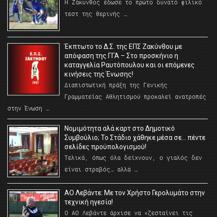
Η Ζάκυνθος έδωσε το πρώτο δυνατό φιλικό
τεστ της θερινής …
Έκπτωτο το Δ.Σ. της ΕΠΣ Ζακύνθου με
απόφαση της ΓΓΑ – Στο προσκήνιο η
καταγγελία Ραυτόπουλου και οι επόμενες
κινήσεις της Ένωσης!
Διαπιστωτική πράξη της Γενικής
Γραμματείας Αθλητισμού προκαλεί ανατροπές
στην Ένωση …
Νομιμότητα αλά καρτ στο Δημοτικό
Συμβούλιο; Το Στάδιο χάθηκε μέσα σε… πέντε
σελίδες προϋπολογισμού!
Τελικά, όπως όλα δείχνουν, ο γιαλός δεν
είναι στραβός… αλλά …
ΑΟ Λεβάντε: Με τον Χρήστο Γερολυμάτο στην
τεχνική ηγεσία!
Ο ΑΟ Λεβάντε άρχισε να «ζεσταίνει τις