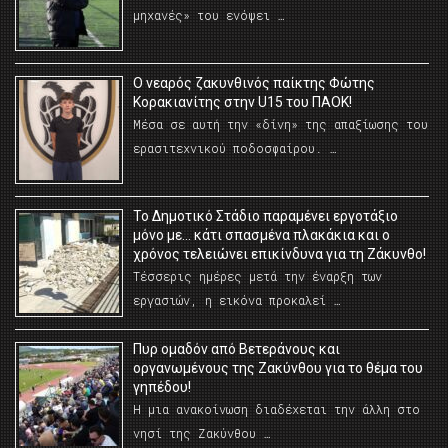
μηχανές» του ενόψει …
O νεαρός ζακυνθινός παίκτης Φώτης
Κορακιανίτης στην U15 του ΠΑΟΚ!
Μέσα σε αυτή την «δίνη» της απαξίωσης του
ερασιτεχνικού ποδοσφαίρου. …
Το Δημοτικό Στάδιο παραμένει εργοτάξιο
μόνο με… κάτι σπασμένα πλακάκια και ο
χρόνος τελειώνει επικίνδυνα για τη Ζάκυνθο!
Τέσσερις ημέρες μετά την έναρξη των
εργασιών, η εικόνα προκαλεί …
Πυρ ομαδόν από Βετεράνους και
οργανωμένους της Ζακύνθου για το θέμα του
γηπέδου!
Η μια ανακοίνωση διαδέχεται την άλλη στο
νησί της Ζακύνθου …