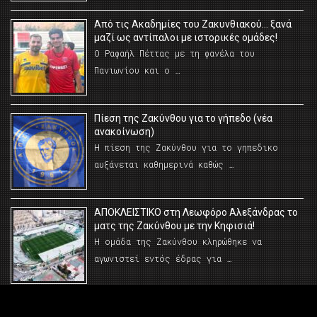
Από τις Ακαδημίες του Ζακυνθιακού… ξανά
μαζί ως αντίπαλοι με ιστορικές ομάδες!
Ο Ραφαήλ Πέττας με τη φανέλα του
Πανιωνίου και ο …
Πίεση της Ζακύνθου για το γήπεδο (νέα
ανακοίνωση)
Η πίεση της Ζακύνθου για το γηπεδικο
αυξάνεται καθημερινά καθώς …
AΠΟΚΛΕΙΣΤΙΚΟ στη Λεωφόρο Αλεξάνδρας το
ματς της Ζακύνθου με την Κηφισιά!
Η ομάδα της Ζακύνθου κληρώθηκε να
αγωνιστεί εντός έδρας για …