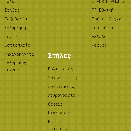
Βόλεϊ
SUPER LEAGUE 2
Στίβος
Γ’ Εθνική
Tοξοβολία
Σούπερ Λίγκα
Κολύμβηση
Περιφέρεια
Τένις
Ελλάδα
Ιστιοπλοΐα
Κόσμος
Μηχανοκίνητα
Στήλες
Πολεμικές
Πολιτισμός
Τέχνες
Συνεντεύξεις
Συνεργασίες
Αρθρογραφία
Gossip
Γκολ-αρες
Ρετρό
ιστορίες