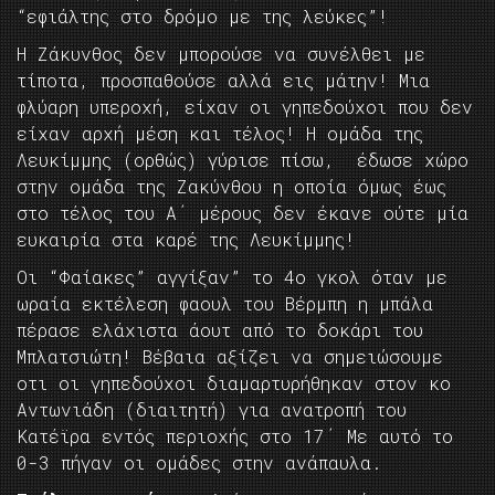
“εφιάλτης στο δρόμο με της λεύκες”!
Η Ζάκυνθος δεν μπορούσε να συνέλθει με
τίποτα, προσπαθούσε αλλά εις μάτην! Μια
φλύαρη υπεροχή, είχαν οι γηπεδούχοι που δεν
είχαν αρχή μέση και τέλος! Η ομάδα της
Λευκίμμης (ορθώς) γύρισε πίσω, έδωσε χώρο
στην ομάδα της Ζακύνθου η οποία όμως έως
στο τέλος του Α΄ μέρους δεν έκανε ούτε μία
ευκαιρία στα καρέ της Λευκίμμης!
Οι “Φαίακες” αγγίξαν” το 4ο γκολ όταν με
ωραία εκτέλεση φαουλ του Βέρμπη η μπάλα
πέρασε ελάχιστα άουτ από το δοκάρι του
Μπλατσιώτη! Βέβαια αξίζει να σημειώσουμε
οτι οι γηπεδούχοι διαμαρτυρήθηκαν στον κο
Αντωνιάδη (διαιτητή) για ανατροπή του
Κατέϊρα εντός περιοχής στο 17΄ Με αυτό το
0-3 πήγαν οι ομάδες στην ανάπαυλα.