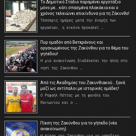
Το Δημοτικό Στάδιο παραμένει εργοτάξιο
μόνο με… κάτι σπασμένα πλακάκια και ο
χρόνος τελειώνει επικίνδυνα για τη Ζάκυνθο!
Τέσσερις ημέρες μετά την έναρξη των
εργασιών, η εικόνα προκαλεί …
Πυρ ομαδόν από Βετεράνους και
οργανωμένους της Ζακύνθου για το θέμα του
γηπέδου!
Η μια ανακοίνωση διαδέχεται την άλλη στο
νησί της Ζακύνθου …
Από τις Ακαδημίες του Ζακυνθιακού… ξανά
μαζί ως αντίπαλοι με ιστορικές ομάδες!
Ο Ραφαήλ Πέττας με τη φανέλα του
Πανιωνίου και ο …
Πίεση της Ζακύνθου για το γήπεδο (νέα
ανακοίνωση)
Η πίεση της Ζακύνθου για το γηπεδικο