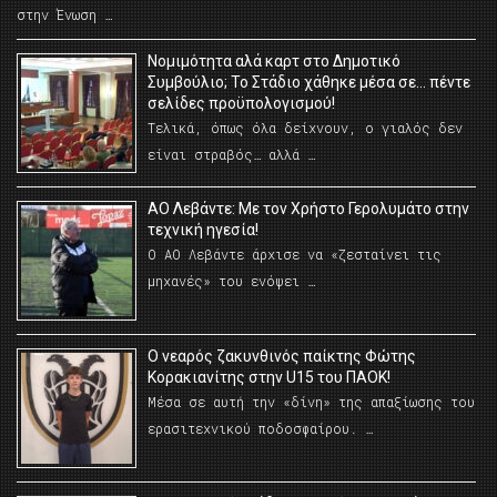
στην Ένωση …
Νομιμότητα αλά καρτ στο Δημοτικό
Συμβούλιο; Το Στάδιο χάθηκε μέσα σε… πέντε
σελίδες προϋπολογισμού!
Τελικά, όπως όλα δείχνουν, ο γιαλός δεν
είναι στραβός… αλλά …
ΑΟ Λεβάντε: Με τον Χρήστο Γερολυμάτο στην
τεχνική ηγεσία!
Ο ΑΟ Λεβάντε άρχισε να «ζεσταίνει τις
μηχανές» του ενόψει …
O νεαρός ζακυνθινός παίκτης Φώτης
Κορακιανίτης στην U15 του ΠΑΟΚ!
Μέσα σε αυτή την «δίνη» της απαξίωσης του
ερασιτεχνικού ποδοσφαίρου. …