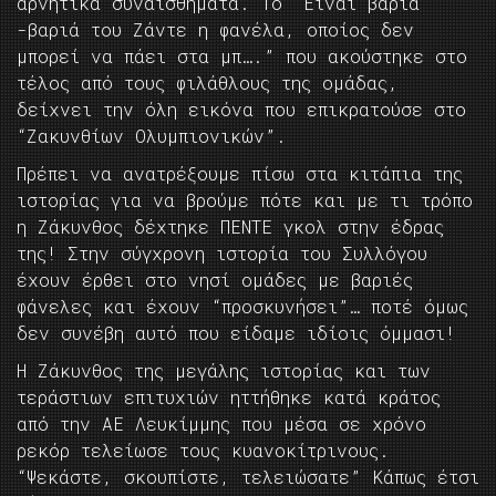
αρνητικά συναισθήματα. Το “Είναι βαριά
-βαριά του Ζάντε η φανέλα, οποίος δεν
μπορεί να πάει στα μπ….” που ακούστηκε στο
τέλος από τους φιλάθλους της ομάδας,
δείχνει την όλη εικόνα που επικρατούσε στο
“Ζακυνθίων Ολυμπιονικών”.
Πρέπει να ανατρέξουμε πίσω στα κιτάπια της
ιστορίας για να βρούμε πότε και με τι τρόπο
η Ζάκυνθος δέχτηκε ΠΕΝΤΕ γκολ στην έδρας
της! Στην σύγχρονη ιστορία του Συλλόγου
έχουν έρθει στο νησί ομάδες με βαριές
φάνελες και έχουν “προσκυνήσει”… ποτέ όμως
δεν συνέβη αυτό που είδαμε ιδίοις όμμασι!
Η Ζάκυνθος της μεγάλης ιστορίας και των
τεράστιων επιτυχιών ηττήθηκε κατά κράτος
από την ΑΕ Λευκίμμης που μέσα σε χρόνο
ρεκόρ τελείωσε τους κυανοκίτρινους.
“Ψεκάστε, σκουπίστε, τελειώσατε” Κάπως έτσι