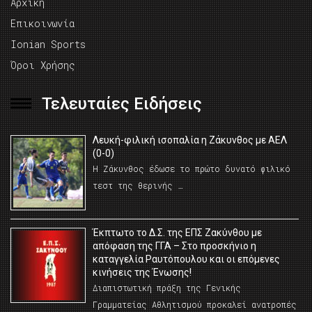
Αρχική
Επικοινωνία
Ionian Sports
Όροι Χρήσης
Τελευταίες Ειδήσεις
Λευκή-φιλική ισοπαλία η Ζάκυνθος με ΑΕΛ
(0-0)
Η Ζάκυνθος έδωσε το πρώτο δυνατό φιλικό
τεστ της θερινής …
Έκπτωτο το Δ.Σ. της ΕΠΣ Ζακύνθου με
απόφαση της ΓΓΑ – Στο προσκήνιο η
καταγγελία Ραυτόπουλου και οι επόμενες
κινήσεις της Ένωσης!
Διαπιστωτική πράξη της Γενικής
Γραμματείας Αθλητισμού προκαλεί ανατροπές