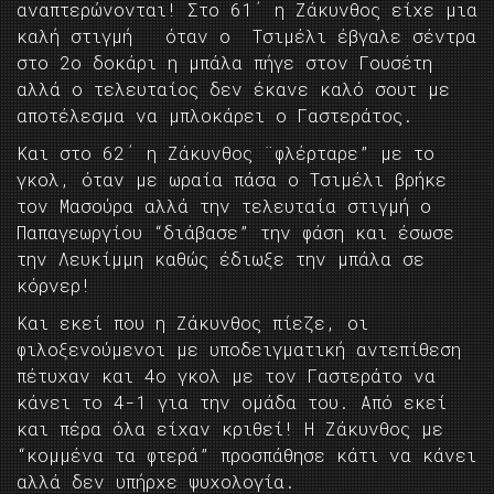
αναπτερώνονται! Στο 61΄ η Ζάκυνθος είχε μια
καλή στιγμή όταν ο Τσιμέλι έβγαλε σέντρα
στο 2ο δοκάρι η μπάλα πήγε στον Γουσέτη
αλλά ο τελευταίος δεν έκανε καλό σουτ με
αποτέλεσμα να μπλοκάρει ο Γαστεράτος.
Και στο 62΄ η Ζάκυνθος ¨φλέρταρε” με το
γκολ, όταν με ωραία πάσα ο Τσιμέλι βρήκε
τον Μασούρα αλλά την τελευταία στιγμή ο
Παπαγεωργίου “διάβασε” την φάση και έσωσε
την Λευκίμμη καθώς έδιωξε την μπάλα σε
κόρνερ!
Και εκεί που η Ζάκυνθος πίεζε, οι
φιλοξενούμενοι με υποδειγματική αντεπίθεση
πέτυχαν και 4ο γκολ με τον Γαστεράτο να
κάνει το 4-1 για την ομάδα του. Από εκεί
και πέρα όλα είχαν κριθεί! Η Ζάκυνθος με
“κομμένα τα φτερά” προσπάθησε κάτι να κάνει
αλλά δεν υπήρχε ψυχολογία.