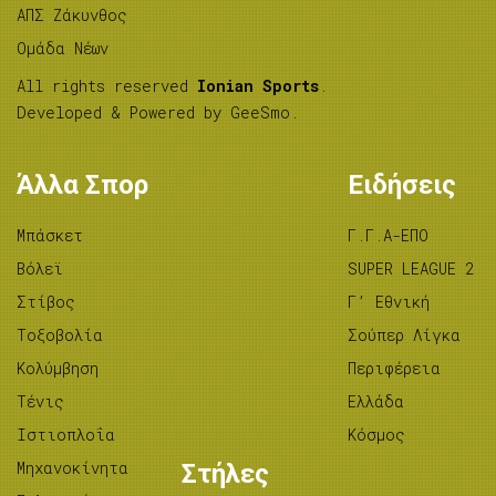
ΑΠΣ Ζάκυνθος
Ομάδα Νέων
All rights reserved
Ionian Sports
.
Developed & Powered by
GeeSmo
.
Άλλα Σπορ
Ειδήσεις
Μπάσκετ
Γ.Γ.Α-ΕΠΟ
Βόλεϊ
SUPER LEAGUE 2
Στίβος
Γ’ Εθνική
Tοξοβολία
Σούπερ Λίγκα
Κολύμβηση
Περιφέρεια
Τένις
Ελλάδα
Ιστιοπλοΐα
Κόσμος
Μηχανοκίνητα
Στήλες