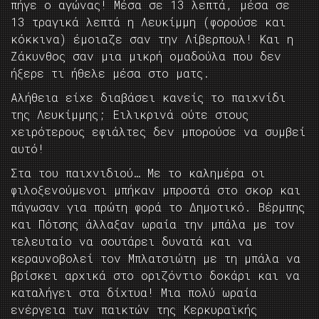
πήγε ο αγώνας! Μέσα σε 13 λεπτά, μέσα σε
13 τραγικά λεπτά η Λευκίμμη (φορούσε και
κόκκινα) έμοιαζε σαν την Λίβερπουλ! Και η
Ζάκυνθος σαν μια μικρή ομαδούλα που δεν
ήξερε τι ήθελε μέσα στο ματς.
Αλήθεια είχε διαβάσει κανείς το παιχνίδι
της Λευκίμμης; Ειλικρινά ούτε στους
χειρότερους εφιάλτες δεν μπορούσε να συμβεί
αυτό!
Στα του παιχνιδιού… Με το καλημέρα οι
φιλοξενούμενοι μπήκαν μπροστά στο σκορ και
πάγωσαν για πρώτη φορά το Δημοτικό. Βέρμπης
και Πότσης άλλαξαν ωραία την μπάλα με τον
τελευταίο να σουτάρει δυνατά και να
κεραυνοβολεί τον Μπλατσιώτη με τη μπάλα να
βρίσκει αρχικά στο οριζόντιο δοκάρι και να
καταλήγει στα δίχτυα! Μια πολύ ωραία
ενέργεια των παικτών της Κερκυραϊκής