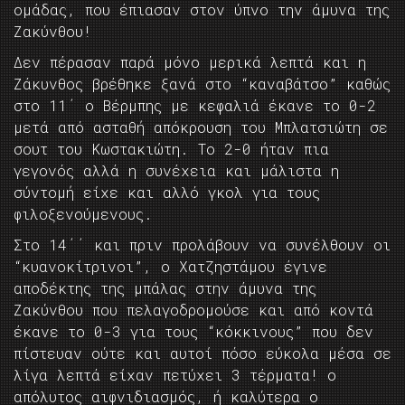
ομάδας, που έπιασαν στον ύπνο την άμυνα της
Ζακύνθου!
Δεν πέρασαν παρά μόνο μερικά λεπτά και η
Ζάκυνθος βρέθηκε ξανά στο “καναβάτσο” καθώς
στο 11΄ ο Βέρμπης με κεφαλιά έκανε το 0-2
μετά από ασταθή απόκρουση του Μπλατσιώτη σε
σουτ του Κωστακιώτη. Το 2-0 ήταν πια
γεγονός αλλά η συνέχεια και μάλιστα η
σύντομή είχε και αλλό γκολ για τους
φιλοξενούμενους.
Στο 14΄΄ και πριν προλάβουν να συνέλθουν οι
“κυανοκίτρινοι”, ο Χατζηστάμου έγινε
αποδέκτης της μπάλας στην άμυνα της
Ζακύνθου που πελαγοδρομούσε και από κοντά
έκανε το 0-3 για τους “κόκκινους” που δεν
πίστευαν ούτε και αυτοί πόσο εύκολα μέσα σε
λίγα λεπτά είχαν πετύχει 3 τέρματα! ο
απόλυτος αιφνιδιασμός, ή καλύτερα ο