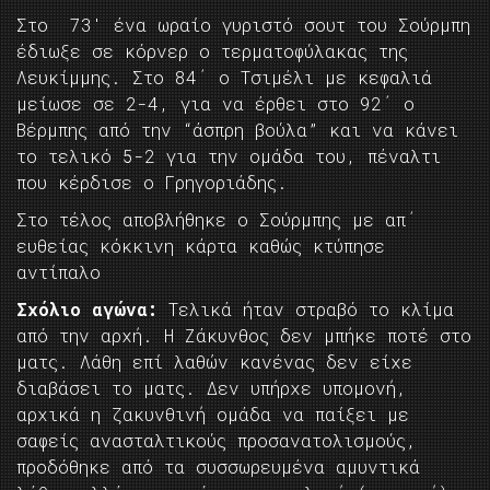
Στο 73′ ένα ωραίο γυριστό σουτ του Σούρμπη
έδιωξε σε κόρνερ ο τερματοφύλακας της
Λευκίμμης. Στο 84΄ ο Τσιμέλι με κεφαλιά
μείωσε σε 2-4, για να έρθει στο 92΄ ο
Βέρμπης από την “άσπρη βούλα” και να κάνει
το τελικό 5-2 για την ομάδα του, πέναλτι
που κέρδισε ο Γρηγοριάδης.
Στο τέλος αποβλήθηκε ο Σούρμπης με απ΄
ευθείας κόκκινη κάρτα καθώς κτύπησε
αντίπαλο
Σχόλιο αγώνα:
Tελικά ήταν στραβό το κλίμα
από την αρχή. Η Ζάκυνθος δεν μπήκε ποτέ στο
ματς. Λάθη επί λαθών κανένας δεν είχε
διαβάσει το ματς. Δεν υπήρχε υπομονή,
αρχικά η ζακυνθινή ομάδα να παίξει με
σαφείς ανασταλτικούς προσανατολισμούς,
προδόθηκε από τα συσσωρευμένα αμυντικά