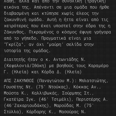
λάθη, αλλά και από την συνολική (τραγική)
εικόνα της. Απέναντι σε μια ομάδα που ήρθε
διαβασμένη και κτύπησε χωρίς έλεος την
ζακυνθινή ομάδα. Αυτή η ήττα είναι από τις
χειρότερες που έχει υποστεί στην έδρα της η
Ζάκυνθος. Πικραμένος ο κόσμος έφυγε γρήγορα
από το γήπεδο. Πραγματικά είναι μια
“Γκρίζα”, αν όχι “μαύρη’ σελίδα στην
ιστορία της ομάδας.
Διαιτητής ήταν ο κ. Αντωνιάδης Ν.
(Κεφαλονιά/Ιθάκη) με βοηθούς τους Καραμέρο
Γ. (Ηλεία) και Κόρδα Δ. (Ηλεία)
ΑΠΣ ΖΑΚΥΝΘΟΣ (Παναγιώτου Μ.): Μπλατσιώτης,
Γουσέτης Ντ. (75′ Ντούκας), Κόκκας Αν.,
Μούστα Κ., Καλλιβωκάς, Σούρμπης Στ.,
Γκατέϊρα Ιγκ. (46′ Τσιμέλι), Περιστέρης Α.
(46’Ζαχαριουδάκης), Μαρούδας Μ. (75′
Στύλλα), Κάρδαρης Κ., Μασούρας Ν.