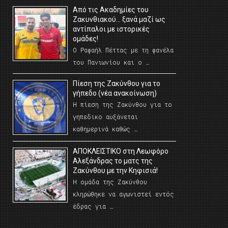
Από τις Ακαδημίες του
Ζακυνθιακού… ξανά μαζί ως
αντίπαλοι με ιστορικές
ομάδες!
Ο Ραφαήλ Πέττας με τη φανέλα
του Πανιωνίου και ο …
Πίεση της Ζακύνθου για το
γήπεδο (νέα ανακοίνωση)
Η πίεση της Ζακύνθου για το
γηπεδικο αυξάνεται
καθημερινά καθώς …
AΠΟΚΛΕΙΣΤΙΚΟ στη Λεωφόρο
Αλεξάνδρας το ματς της
Ζακύνθου με την Κηφισιά!
Η ομάδα της Ζακύνθου
κληρώθηκε να αγωνιστεί εντός
έδρας για …