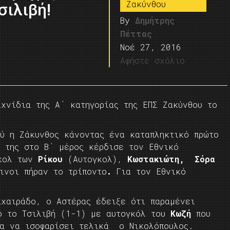
Ζακύνθου
σιλιβή!
By
Δημήτρης
Πέττας
Νοέ 27, 2016
Αφήστε σχόλιο
ιχνίδια της Α΄ κατηγορίας της ΕΠΣ Ζακύνθου το
ού η Ζάκυνθος κάνοντας ένα καταπληκτικό πρώτο
” της στο Β΄ μέρος κέρδισε τον Εθνικό
γκολ των
Ρίκου
(Αυτογκολ),
Κωστακιώτη, Σόρα
ινοι πήραν το τρίποντο
.
Για τον Εθνικό
αχαιράδο, ο Αστέρας έδειξε ότι παραμένει
ό το Τσιλιβή (1-1) με αυτογκόλ του
Κωζή
που
ια να ισοφαρίσει τελικά ο Νικολόπουλος.