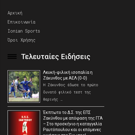
Αρχική
Επικοινωνία
Ionian Sports
Όροι Χρήσης
Τελευταίες Ειδήσεις
Λευκή-φιλική ισοπαλία η
Ζάκυνθος με ΑΕΛ (0-0)
Η Ζάκυνθος έδωσε το πρώτο
δυνατό φιλικό τεστ της
θερινής …
Έκπτωτο το Δ.Σ. της ΕΠΣ
Ζακύνθου με απόφαση της ΓΓΑ
– Στο προσκήνιο η καταγγελία
Ραυτόπουλου και οι επόμενες