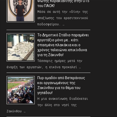
Φώτης Κορακιανίτης στην U15
του ΠΑΟΚ!
Μέσα σε αυτή την «δίνη» της
απαξίωσης του ερασιτεχνικού
ποδοσφαίρου. …
Το Δημοτικό Στάδιο παραμένει
εργοτάξιο μόνο με… κάτι
σπασμένα πλακάκια και ο
χρόνος τελειώνει επικίνδυνα
για τη Ζάκυνθο!
Τέσσερις ημέρες μετά την
έναρξη των εργασιών, η εικόνα προκαλεί …
Πυρ ομαδόν από Βετεράνους
και οργανωμένους της
Ζακύνθου για το θέμα του
γηπέδου!
Η μια ανακοίνωση διαδέχεται
την άλλη στο νησί της
Ζακύνθου …