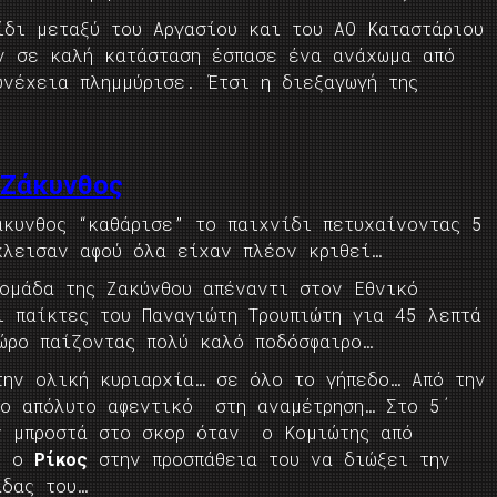
ίδι μεταξύ του Αργασίου και του ΑΟ Καταστάριου
ν σε καλή κατάσταση έσπασε ένα ανάχωμα από
υνέχεια πλημμύρισε. Έτσι η διεξαγωγή της
 Ζάκυνθος
άκυνθος “καθάρισε” το παιχνίδι πετυχαίνοντας 5
κλεισαν αφού όλα είχαν πλέον κριθεί…
 ομάδα της Ζακύνθου απέναντι στον Εθνικό
ι παίκτες του Παναγιώτη Τρουπιώτη για 45 λεπτά
ώρο παίζοντας πολύ καλό ποδόσφαιρο…
ην ολική κυριαρχία… σε όλο το γήπεδο… Από την
το απόλυτο αφεντικό στη αναμέτρηση… Στο 5΄
ν μπροστά στο σκορ όταν ο Κομιώτης από
αι ο
Ρίκος
στην προσπάθεια του να διώξει την
άδας του…