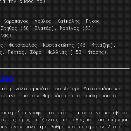
ια την ομάδα του
)
Καραπάνος, Λούλος, Χαίκάλης, Ρίκος,
 Στήθος (58΄ Βλατάς), Μαρίνος (53΄
ρίας)
ς, Φυτόπουλος, Κωστακιώτης (46΄ Μπιάζης),
ς, Πέττας, Σόρα, Μαλλιάς ( 53΄ Ντάσης),
τέρα
 το μεγάλο εμπόδιο του Αστέρα Μαχαιράδου και
όκκινοι με τον Μαρούδα που το απέκρουσε ο
Μαχαιράδου γράφει ιστορία…. μπορεί να κατέβηκε
είψεις όμως παίζοντας με πάθος και αυταπάρνηση
ήραν έναν πολύτιμο βαθμό και αφαίρεσαν 2 από