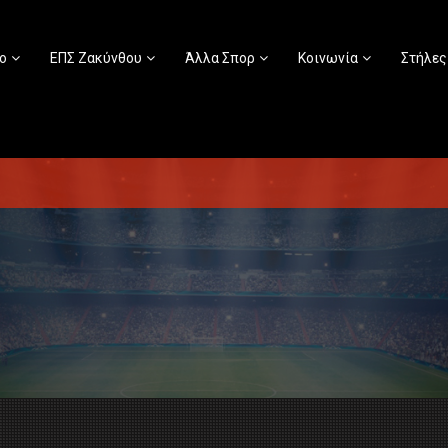
ο
ΕΠΣ Ζακύνθου
Άλλα Σπορ
Κοινωνία
Στήλες