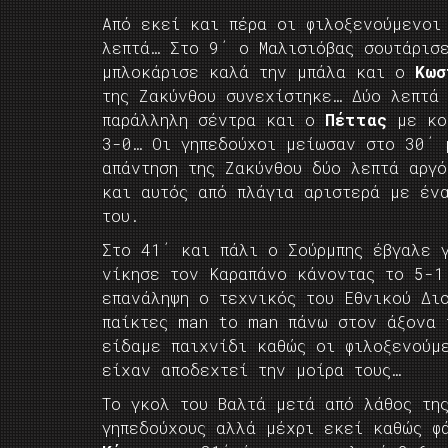
Από εκεί και πέρα οι φιλοξενούμενοι
λεπτά… Στο 9΄ ο Μαλισιόβας σουτάρισ
μπλοκάρισε καλά την μπάλα και ο
Κωσ
της Ζακύνθου συνεχίστηκε… Δύο λεπτά
παράλληλη σέντρα και ο
Πέττας
με κον
3-0… Οι γηπεδούχοι μείωσαν στο 30΄
απάντηση της Ζακύνθου δύο λεπτά αρ
και αυτός από πλάγια αριστερά με έν
του.
Στο 41΄ και πάλι ο Σούρμπης έβγαλε
νίκησε τον Καραπάνο κάνοντας το 5-1
επανάληψη ο τεχνικός του Eθνικού Δι
παίκτες man to man πάνω στον άξονα 
είδαμε παιχνίδι καθώς οι φιλοξενούμ
είχαν αποδεχτεί την μοίρα τους…
Το γκολ του Βαλτά μετά από λάθος τη
γηπεδούχους αλλά μέχρι εκεί καθώς φ