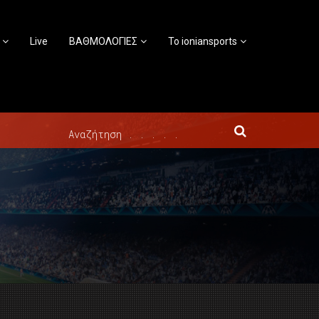
Live
ΒΑΘΜΟΛΟΓΙΕΣ
Το ioniansports