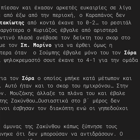
 πίεσαν και έχασαν αρκετές ευκαιρίες σε λίγα
ε από έξω από την περιοχή, ο Καραπάνος δεν
τακίωτης
από κοντά έκανε το 0-2… το ρεσιτάλ
 αργότερα ο Κυριάζος έβγαλε από αριστερά
τινό πλασέ ανέβασε τον δείκτη του σκορ στο
 με τον
Σπ. Μαρίνο
για να έρθει όμως η
γότερα όταν ο Σούμπης έβγαλε μόνο του τον
Σόρα
α ψηλοκρεμαστό σουτ έκανε το 4-1 για την ομάδα
 για τον
Σόρα
ο οποίος μπήκε κατά μέτωπον και
. Αυτό ήταν και το σκορ του ημιχρόνου… Στην
ον. Μουζάκης άλλαξε τα πλάνα του και έβαλε
της Ζακύνθου…Ουσιαστικά στο β΄ μέρος δεν
ενοι έσβησαν τον διακόπτη ενώ οι γηπεδούχοι
ς άμυνας της Ζακύνθου κάπως ξύπνησε τους
άνηκε ότι δεν μπορούσαν να αντιδράσουν. Ο