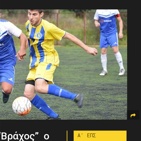
“Βράχος” ο
A' ΕΠΣ