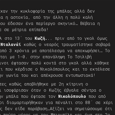
ίχαν την κυκλοφορία της μπάλας αλλά δεν
ία η αστοχία, από την άλλη η πολύ καλή
λου έδεσαν ένα περίεργο σκηνικό… Βέβαια η
ε σε μέτρια επίπεδα!
όλ στο 13΄ του
Κωζή.
.. πριν από το γκολ όμως
ν
Νταλανάϊ
καθώς ο νεαρός τραυματίστηκε σοβαρά
 από 3 χρόνια με αποτέλεσμα να αποχωρήσει… Το
ίται με 1-0. στην επανάληψη Το Τσιλιβή
ινοι έφτασαν πολύ κοντά στο γκολ αλλά χάθηκε
τι που κέρδισε ο Νικολόπουλος και το εκτέλεσε
ν γωνία του και απέκρουσε εντυπωσιακά!
τες καθώς αποβλήθηκε με 2η κίτρινη ο
ι ισοφάρισαν όταν ο Κωζής έβγαλε σέντρα ο
ην μπάλα που έφτασε τον
Νικολόπουλο
που από
οι διαμαρτυρήθηκαν για πέναλτι στο 88΄ σε χέρι
ής δεν είδε παράβαση…Αξίζει να σημειώσουμε ότι
ο πρώτο μέρος με τον Μπιρμπίλη και ένα στο 2ο