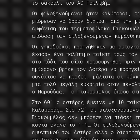
το σακούλι του ΑΟ Τσιλιβή…
Οι φιλοξενούμενοι ήταν καλύτεροι, ε
μπόρεσαν να βρουν δίχτυα. από την μ
εμφάνιση του τερματοφύλακα Γιακουμέ
απόδοση των φιλοξενούμενων κυμάνθηκ
Οι γηπεδούχοι προηγήθηκαν με αυτογκ
έχασαν ένα πολύτιμο παίκτη τους το
στο πόδι που είχε χειρουργηθεί πριν
ημίχρονο βρήκε τον Αστέρα να προηγε
συνέχισε να πιέζει, μάλιστα οι κόκκ
μια πολύ μεγάλη ευκαιρία όταν πέναλ
ο Μαρούδας, ο Γιακουμέλος έπεσε στη
Στο 60΄ ο αστέρας έμεινε με 10 παίκ
Καλαμαράς… Στο 72΄ οι φιλοξενούμενο
Γιακουμέλος δεν μπόρεσε να πιάσει τ
κοντά έκανε το 1-1… Οι φιλοξενούμεν
αμυντικού του Αστέρα αλλά ο διαιτητ
το Τσιλιβή είχε δύο δοκάρια, ένα στ