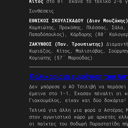
Κίτος
στο 81΄ έκανε το τελικό 2-6 γ
Συνθέσεις
ΕΘΝΙΚΟΣ ΣΚΟΥΛΙΚΑΔΟΥ (Διον Μουζάκης
Καμπιώτης, Προκόπης, Πλέσσας, Σάλα,
Παπαδόπουλος), Κάρδαρης (80΄ Καλογε
ΖΑΚΥΝΘΟΣ (Παν. Τρουπιωτης)
Διαμαντή
Κυριάζος, Κίτος, Μαλισιόβας, Σούρμπη
Κομιώτης (57΄ Μαρούδας)
Παλικαρίσια εμφάνιση του Ασ
Δεν μπόρεσε ο ΑΟ Τσιλιβή να περάσει
έμεινε στο 1-1. Έχασαν πέναλτι οι κ
Γιακουμέλος, είχαν και δύο δοκάρια!
Τελικά για άλλη μια φορά ο Αστέρας 
στον αγωνιστικό χώρο με αρκετές ελλ
οι παίκτες του Θοδωρή Παραστατίδη π