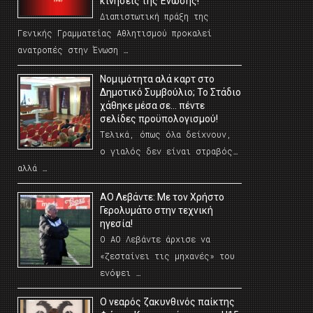
κινήσεις της Ένωσης!
Διαπιστωτική πράξη της
Γενικής Γραμματείας Αθλητισμού προκαλεί
ανατροπές στην Ένωση …
Νομιμότητα αλά καρτ στο
Δημοτικό Συμβούλιο; Το Στάδιο
χάθηκε μέσα σε… πέντε
σελίδες προϋπολογισμού!
Τελικά, όπως όλα δείχνουν,
ο γιαλός δεν είναι στραβός…
αλλά …
ΑΟ Λεβάντε: Με τον Χρήστο
Γερολυμάτο στην τεχνική
ηγεσία!
Ο ΑΟ Λεβάντε άρχισε να
«ζεσταίνει τις μηχανές» του
ενόψει …
O νεαρός ζακυνθινός παίκτης