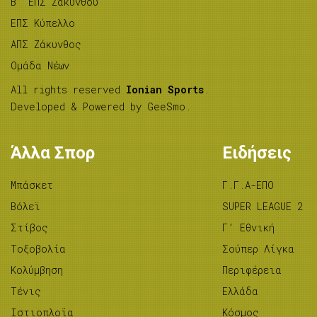
B’ ΕΠΣ Ζακύνθου
ΕΠΣ Κύπελλο
ΑΠΣ Ζάκυνθος
Ομάδα Νέων
All rights reserved
Ionian Sports
.
Developed & Powered by
GeeSmo
.
Άλλα Σπορ
Ειδήσεις
Μπάσκετ
Γ.Γ.Α-ΕΠΟ
Βόλεϊ
SUPER LEAGUE 2
Στίβος
Γ’ Εθνική
Tοξοβολία
Σούπερ Λίγκα
Κολύμβηση
Περιφέρεια
Τένις
Ελλάδα
Ιστιοπλοΐα
Κόσμος