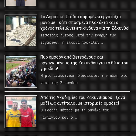
Το Δημοτικό Στάδιο παραμένει εργοτάξιο
μόνο με… κάτι σπασμένα πλακάκια και ο
χρόνος τελειώνει επικίνδυνα για τη Ζάκυνθο!
Τέσσερις ημέρες μετά την έναρξη των
εργασιών, η εικόνα προκαλεί …
Πυρ ομαδόν από Βετεράνους και
οργανωμένους της Ζακύνθου για το θέμα του
γηπέδου!
Η μια ανακοίνωση διαδέχεται την άλλη στο
νησί της Ζακύνθου …
Από τις Ακαδημίες του Ζακυνθιακού… ξανά
μαζί ως αντίπαλοι με ιστορικές ομάδες!
Ο Ραφαήλ Πέττας με τη φανέλα του
Πανιωνίου και ο …