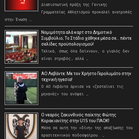
Διαπιστωτική πράξη της Γενικής
Γραμματείας Αθλητισμού προκαλεί ανατροπές
στην Ένωση …
Νομιμότητα αλά καρτ στο Δημοτικό
Συμβούλιο; Το Στάδιο χάθηκε μέσα σε… πέντε
σελίδες προϋπολογισμού!
Τελικά, όπως όλα δείχνουν, ο γιαλός δεν
είναι στραβός… αλλά …
ΑΟ Λεβάντε: Με τον Χρήστο Γερολυμάτο στην
τεχνική ηγεσία!
Ο ΑΟ Λεβάντε άρχισε να «ζεσταίνει τις
μηχανές» του ενόψει …
O νεαρός ζακυνθινός παίκτης Φώτης
Κορακιανίτης στην U15 του ΠΑΟΚ!
Μέσα σε αυτή την «δίνη» της απαξίωσης του
ερασιτεχνικού ποδοσφαίρου. …