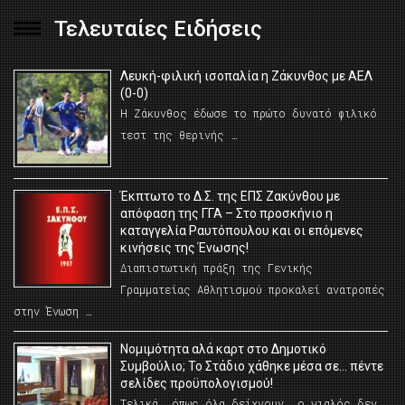
Τελευταίες Ειδήσεις
Λευκή-φιλική ισοπαλία η Ζάκυνθος με ΑΕΛ
(0-0)
Η Ζάκυνθος έδωσε το πρώτο δυνατό φιλικό
τεστ της θερινής …
Έκπτωτο το Δ.Σ. της ΕΠΣ Ζακύνθου με
απόφαση της ΓΓΑ – Στο προσκήνιο η
καταγγελία Ραυτόπουλου και οι επόμενες
κινήσεις της Ένωσης!
Διαπιστωτική πράξη της Γενικής
Γραμματείας Αθλητισμού προκαλεί ανατροπές
στην Ένωση …
Νομιμότητα αλά καρτ στο Δημοτικό
Συμβούλιο; Το Στάδιο χάθηκε μέσα σε… πέντε
σελίδες προϋπολογισμού!
Τελικά, όπως όλα δείχνουν, ο γιαλός δεν