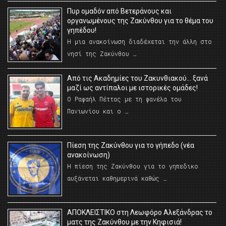
Πυρ ομαδόν από Βετεράνους και
οργανωμένους της Ζακύνθου για το θέμα του
γηπέδου!
Η μια ανακοίνωση διαδέχεται την άλλη στο
νησί της Ζακύνθου …
Από τις Ακαδημίες του Ζακυνθιακού… ξανά
μαζί ως αντίπαλοι με ιστορικές ομάδες!
Ο Ραφαήλ Πέττας με τη φανέλα του
Πανιωνίου και ο …
Πίεση της Ζακύνθου για το γήπεδο (νέα
ανακοίνωση)
Η πίεση της Ζακύνθου για το γηπεδικο
αυξάνεται καθημερινά καθώς …
AΠΟΚΛΕΙΣΤΙΚΟ στη Λεωφόρο Αλεξάνδρας το
ματς της Ζακύνθου με την Κηφισιά!