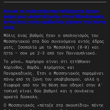
Αν και τα τελευταία αποτελέσματα έχουν
φέρει μια «αναστάτωση» στον Μεσσηνιακό,
εντούτοις στην ομάδα δεν χάνουν την πίστη
τους.
Μόλις ένας βαθμός ήταν ο απολογισμός του
Μεσσηνιακού στα δύο συνεχόμενα εντός έδρας
ματς. Ισοπαλία με το Μεσολόγγι (0-0) και
ήττα – σοκ με 2-3 από τον Πανναυπλιακό.
Το μόνο… παρήγορο είναι ότι ηττήθηκαν
Κόρινθος, Βάρδα, Ατρόμητος και
Παναρκαδικός. Έτσι ο Μεσσηνιακός παραμένει
πάνω από τη ζώνη του υποβιβασμού, αλλά η
διαφορά από την 9η θέση που οδηγεί στην Α’
τοπική είναι δύο βαθμοί και η συνέχεια
αρκετά δύσκολη.
Ο Μεσσηνιακός «πέταξε στα σκουπίδια» πέντε