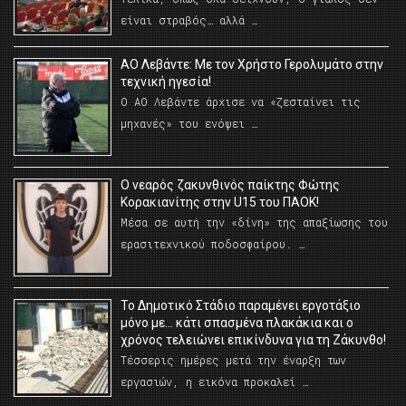
είναι στραβός… αλλά …
ΑΟ Λεβάντε: Με τον Χρήστο Γερολυμάτο στην
τεχνική ηγεσία!
Ο ΑΟ Λεβάντε άρχισε να «ζεσταίνει τις
μηχανές» του ενόψει …
O νεαρός ζακυνθινός παίκτης Φώτης
Κορακιανίτης στην U15 του ΠΑΟΚ!
Μέσα σε αυτή την «δίνη» της απαξίωσης του
ερασιτεχνικού ποδοσφαίρου. …
Το Δημοτικό Στάδιο παραμένει εργοτάξιο
μόνο με… κάτι σπασμένα πλακάκια και ο
χρόνος τελειώνει επικίνδυνα για τη Ζάκυνθο!
Τέσσερις ημέρες μετά την έναρξη των
εργασιών, η εικόνα προκαλεί …