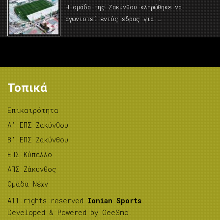
Η ομάδα της Ζακύνθου κληρώθηκε να
αγωνιστεί εντός έδρας για …
Τοπικά
Επικαιρότητα
A’ ΕΠΣ Ζακύνθου
B’ ΕΠΣ Ζακύνθου
ΕΠΣ Κύπελλο
ΑΠΣ Ζάκυνθος
Ομάδα Νέων
All rights reserved
Ionian Sports
.
Developed & Powered by
GeeSmo
.