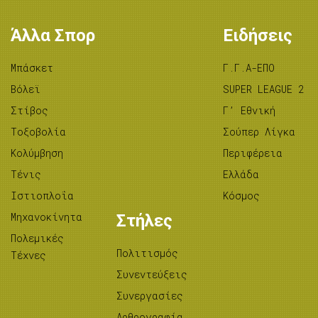
Άλλα Σπορ
Ειδήσεις
Μπάσκετ
Γ.Γ.Α-ΕΠΟ
Βόλεϊ
SUPER LEAGUE 2
Στίβος
Γ’ Εθνική
Tοξοβολία
Σούπερ Λίγκα
Κολύμβηση
Περιφέρεια
Τένις
Ελλάδα
Ιστιοπλοΐα
Κόσμος
Μηχανοκίνητα
Στήλες
Πολεμικές
Πολιτισμός
Τέχνες
Συνεντεύξεις
Συνεργασίες
Αρθρογραφία