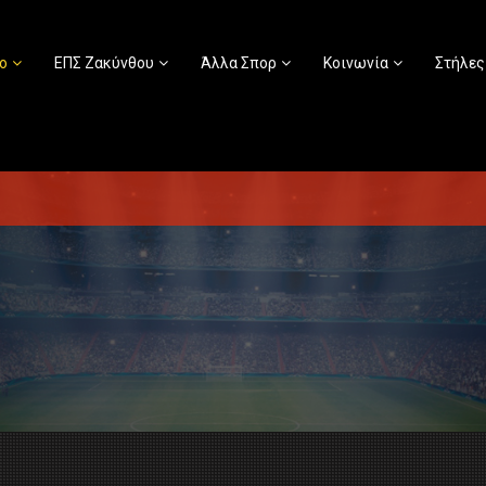
ο
ΕΠΣ Ζακύνθου
Άλλα Σπορ
Κοινωνία
Στήλες