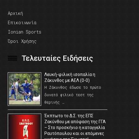
Αρχική
Επικοινωνία
Ionian Sports
Όροι Χρήσης
Τελευταίες Ειδήσεις
Λευκή-φιλική ισοπαλία η
Ζάκυνθος με ΑΕΛ (0-0)
Η Ζάκυνθος έδωσε το πρώτο
δυνατό φιλικό τεστ της
θερινής …
Έκπτωτο το Δ.Σ. της ΕΠΣ
Ζακύνθου με απόφαση της ΓΓΑ
– Στο προσκήνιο η καταγγελία
Ραυτόπουλου και οι επόμενες