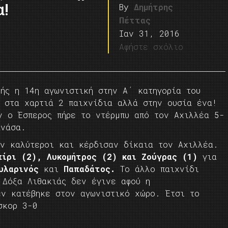
α!
By
Δημήτρης
Πέττας
Ιαν 31, 2016
Αφήστε σχόλιο
ής η 14η αγωνιστική στην Α΄ κατηγορία του
ν στα χαρτιά 2 παιχνίδια αλλά στην ουσία ένα!
ν ο Έσπερος πήρε το ντέρμπυ από τον Αχιλλέα 5-
ανάσα.
αν καλύτεροι και κέρδισαν δίκαια τον Αχιλλέα.
πίρι (2), Λυκομήτρος (2) και Ζούγρας (1)
για
υλαρινός
και
Παπαδάτος.
Το άλλο παιχνίδι
 Δόξα Λιθακιάς δεν έγινε αφού η
ν κατέβηκε στον αγωνιστικό χώρο. Έτσι το
σκορ 3-0