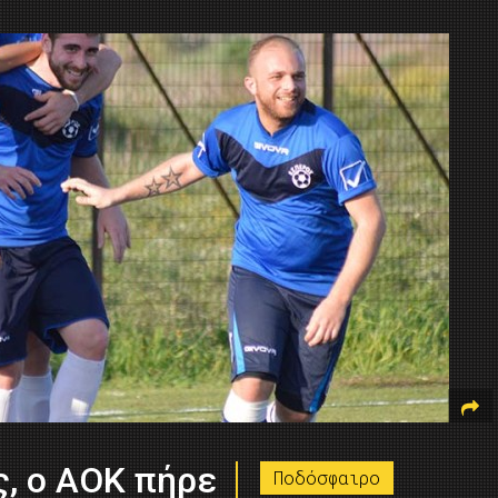
, ο ΑΟΚ πήρε
Ποδόσφαιρο