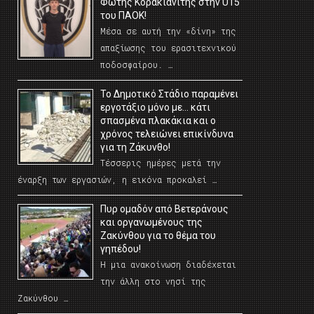
Φώτης Κορακιανίτης στην U15
του ΠΑΟΚ!
Μέσα σε αυτή την «δίνη» της
απαξίωσης του ερασιτεχνικού
ποδοσφαίρου. …
Το Δημοτικό Στάδιο παραμένει
εργοτάξιο μόνο με… κάτι
σπασμένα πλακάκια και ο
χρόνος τελειώνει επικίνδυνα
για τη Ζάκυνθο!
Τέσσερις ημέρες μετά την
έναρξη των εργασιών, η εικόνα προκαλεί …
Πυρ ομαδόν από Βετεράνους
και οργανωμένους της
Ζακύνθου για το θέμα του
γηπέδου!
Η μια ανακοίνωση διαδέχεται
την άλλη στο νησί της
Ζακύνθου …