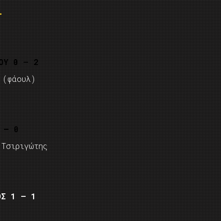
…
ΟΥ 0 – 2
 (φάουλ)
 – 0
 Τσιριγώτης
ΟΣ 1 – 1