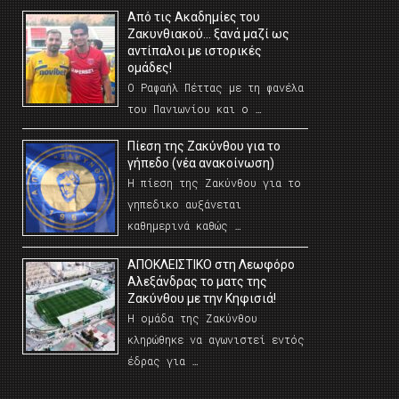
Από τις Ακαδημίες του
Ζακυνθιακού… ξανά μαζί ως
αντίπαλοι με ιστορικές
ομάδες!
Ο Ραφαήλ Πέττας με τη φανέλα
του Πανιωνίου και ο …
Πίεση της Ζακύνθου για το
γήπεδο (νέα ανακοίνωση)
Η πίεση της Ζακύνθου για το
γηπεδικο αυξάνεται
καθημερινά καθώς …
AΠΟΚΛΕΙΣΤΙΚΟ στη Λεωφόρο
Αλεξάνδρας το ματς της
Ζακύνθου με την Κηφισιά!
Η ομάδα της Ζακύνθου
κληρώθηκε να αγωνιστεί εντός
έδρας για …