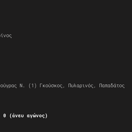
ίνος
Ζούγρας Ν. (1) Γκούσκος, Πυλαρινός, Παπαδάτος
– 0 (άνευ αγώνος)