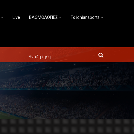
Live
ΒΑΘΜΟΛΟΓΙΕΣ
Το ioniansports