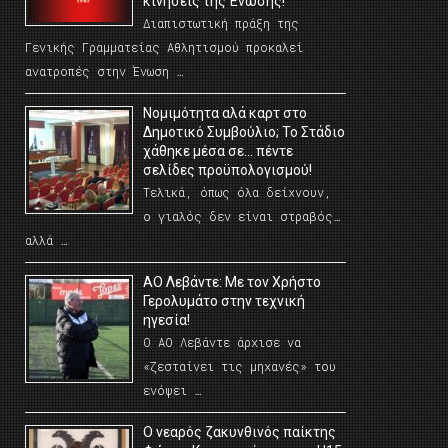
κινήσεις της Ένωσης!
Διαπιστωτική πράξη της
Γενικής Γραμματείας Αθλητισμού προκαλεί
ανατροπές στην Ένωση …
Νομιμότητα αλά καρτ στο
Δημοτικό Συμβούλιο; Το Στάδιο
χάθηκε μέσα σε… πέντε
σελίδες προϋπολογισμού!
Τελικά, όπως όλα δείχνουν,
ο γιαλός δεν είναι στραβός…
αλλά …
ΑΟ Λεβάντε: Με τον Χρήστο
Γερολυμάτο στην τεχνική
ηγεσία!
Ο ΑΟ Λεβάντε άρχισε να
«ζεσταίνει τις μηχανές» του
ενόψει …
O νεαρός ζακυνθινός παίκτης