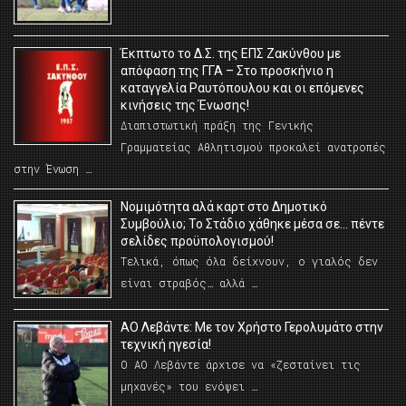
Έκπτωτο το Δ.Σ. της ΕΠΣ Ζακύνθου με
απόφαση της ΓΓΑ – Στο προσκήνιο η
καταγγελία Ραυτόπουλου και οι επόμενες
κινήσεις της Ένωσης!
Διαπιστωτική πράξη της Γενικής
Γραμματείας Αθλητισμού προκαλεί ανατροπές
στην Ένωση …
Νομιμότητα αλά καρτ στο Δημοτικό
Συμβούλιο; Το Στάδιο χάθηκε μέσα σε… πέντε
σελίδες προϋπολογισμού!
Τελικά, όπως όλα δείχνουν, ο γιαλός δεν
είναι στραβός… αλλά …
ΑΟ Λεβάντε: Με τον Χρήστο Γερολυμάτο στην
τεχνική ηγεσία!
Ο ΑΟ Λεβάντε άρχισε να «ζεσταίνει τις
μηχανές» του ενόψει …