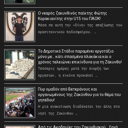
O νεαρός ζακυνθινός παίκτης Φώτης
Κορακιανίτης στην U15 του ΠΑΟΚ!
Μέσα σε αυτή την «δίνη» της απαξίωσης του
ερασιτεχνικού ποδοσφαίρου. …
Το Δημοτικό Στάδιο παραμένει εργοτάξιο
μόνο με… κάτι σπασμένα πλακάκια και ο
χρόνος τελειώνει επικίνδυνα για τη Ζάκυνθο!
Τέσσερις ημέρες μετά την έναρξη των
εργασιών, η εικόνα προκαλεί …
Πυρ ομαδόν από Βετεράνους και
οργανωμένους της Ζακύνθου για το θέμα του
γηπέδου!
Η μια ανακοίνωση διαδέχεται την άλλη στο
νησί της Ζακύνθου …
Από τις Ακαδημίες του Ζακυνθιακού… ξανά