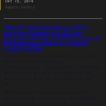
Οκτ 15, 2014
Αφήστε σχόλιο
Θέλετε να δώσετε το παρόν στο πρώτο
εντός έδρας παιχνίδι της ΑΓΕΖ στην
Παναγούλα κόντρα στον Κεραυνό Αιγίου, για
το πρωτάθλημα μπάσκετ της Γ’ Εθνικής
εντελώς ΔΩΡΕΑΝ;
Δηλώστε συμμετοχή, στέλνοντάς μας μήνυμα
inbox στις δύο σελίδες μας
(ioniansports.gr- Ιόνιαν Σπορτς- Ζάκυνθος)
στο facebook και μια πρόσκληση από την
διοίκηση της ΑΓΕΖ σας περιμένει για το
ματς.
Μην διστάζετε… διαθέσιμα είναι μόλις 9
κομμάτια!!! Οι πρώτοι 9 που θα στείλουν
μήνυμα χρονικά, κερδίζουν και θα