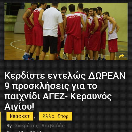
Κερδίστε εντελώς ΔΩΡΕΑΝ
9 προσκλήσεις για το
παιχνίδι ΑΓΕΖ- Κεραυνός
Αιγίου!
Μπάσκετ
,
Άλλα Σπορ
By
Σωκράτης Λειβαδάς