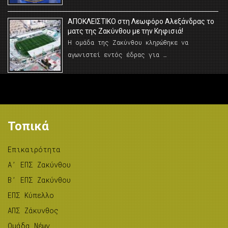
AΠΟΚΛΕΙΣΤΙΚΟ στη Λεωφόρο Αλεξάνδρας το
ματς της Ζακύνθου με την Κηφισιά!
Η ομάδα της Ζακύνθου κληρώθηκε να
αγωνιστεί εντός έδρας για …
Τοπικά
Επικαιρότητα
A’ ΕΠΣ Ζακύνθου
B’ ΕΠΣ Ζακύνθου
ΕΠΣ Κύπελλο
ΑΠΣ Ζάκυνθος
Ομάδα Νέων