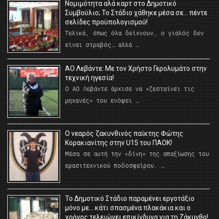
Νομιμότητα αλά καρτ στο Δημοτικό
Συμβούλιο; Το Στάδιο χάθηκε μέσα σε… πέντε
σελίδες προϋπολογισμού!
Τελικά, όπως όλα δείχνουν, ο γιαλός δεν
είναι στραβός… αλλά …
ΑΟ Λεβάντε: Με τον Χρήστο Γερολυμάτο στην
τεχνική ηγεσία!
Ο ΑΟ Λεβάντε άρχισε να «ζεσταίνει τις
μηχανές» του ενόψει …
O νεαρός ζακυνθινός παίκτης Φώτης
Κορακιανίτης στην U15 του ΠΑΟΚ!
Μέσα σε αυτή την «δίνη» της απαξίωσης του
ερασιτεχνικού ποδοσφαίρου. …
Το Δημοτικό Στάδιο παραμένει εργοτάξιο
μόνο με… κάτι σπασμένα πλακάκια και ο
χρόνος τελειώνει επικίνδυνα για τη Ζάκυνθο!