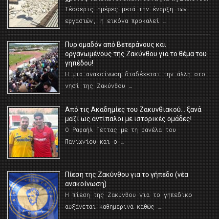
Τέσσερις ημέρες μετά την έναρξη των
εργασιών, η εικόνα προκαλεί …
Πυρ ομαδόν από Βετεράνους και
οργανωμένους της Ζακύνθου για το θέμα του
γηπέδου!
Η μια ανακοίνωση διαδέχεται την άλλη στο
νησί της Ζακύνθου …
Από τις Ακαδημίες του Ζακυνθιακού… ξανά
μαζί ως αντίπαλοι με ιστορικές ομάδες!
Ο Ραφαήλ Πέττας με τη φανέλα του
Πανιωνίου και ο …
Πίεση της Ζακύνθου για το γήπεδο (νέα
ανακοίνωση)
Η πίεση της Ζακύνθου για το γηπεδικο
αυξάνεται καθημερινά καθώς …