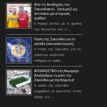
Από τις Ακαδημίες του
Ζακυνθιακού… ξανά μαζί ως
αντίπαλοι με ιστορικές
ομάδες!
Ο Ραφαήλ Πέττας με τη φανέλα
του Πανιωνίου και ο …
Πίεση της Ζακύνθου για το
γήπεδο (νέα ανακοίνωση)
Η πίεση της Ζακύνθου για το
γηπεδικο αυξάνεται
καθημερινά καθώς …
AΠΟΚΛΕΙΣΤΙΚΟ στη Λεωφόρο
Αλεξάνδρας το ματς της
Ζακύνθου με την Κηφισιά!
Η ομάδα της Ζακύνθου
κληρώθηκε να αγωνιστεί εντός
έδρας για …