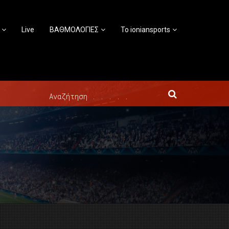
Live
ΒΑΘΜΟΛΟΓΙΕΣ
Το ioniansports