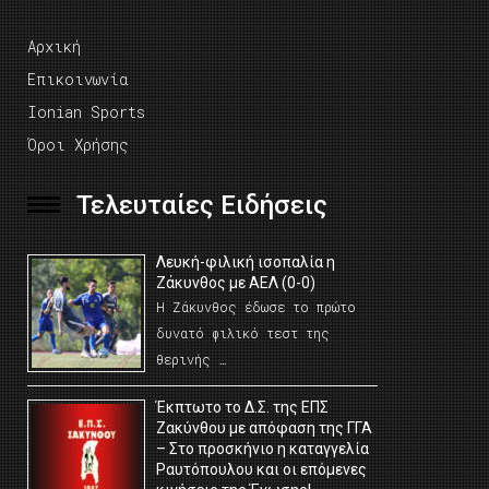
Αρχική
Επικοινωνία
Ionian Sports
Όροι Χρήσης
Τελευταίες Ειδήσεις
Λευκή-φιλική ισοπαλία η
Ζάκυνθος με ΑΕΛ (0-0)
Η Ζάκυνθος έδωσε το πρώτο
δυνατό φιλικό τεστ της
θερινής …
Έκπτωτο το Δ.Σ. της ΕΠΣ
Ζακύνθου με απόφαση της ΓΓΑ
– Στο προσκήνιο η καταγγελία
Ραυτόπουλου και οι επόμενες