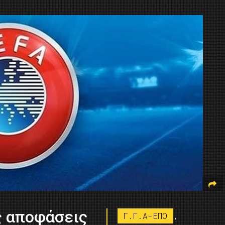
ς αποφάσεις
Γ.Γ.Α-ΕΠΟ
,