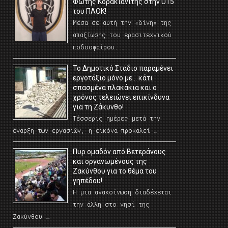
Φώτης Κορακιανίτης στην U15
του ΠΑΟΚ!
Μέσα σε αυτή την «δίνη» της
απαξίωσης του ερασιτεχνικού
ποδοσφαίρου. …
Το Δημοτικό Στάδιο παραμένει
εργοτάξιο μόνο με… κάτι
σπασμένα πλακάκια και ο
χρόνος τελειώνει επικίνδυνα
για τη Ζάκυνθο!
Τέσσερις ημέρες μετά την
έναρξη των εργασιών, η εικόνα προκαλεί …
Πυρ ομαδόν από Βετεράνους
και οργανωμένους της
Ζακύνθου για το θέμα του
γηπέδου!
Η μια ανακοίνωση διαδέχεται
την άλλη στο νησί της
Ζακύνθου …