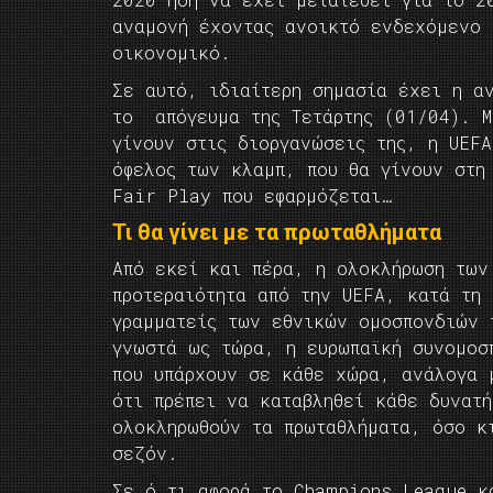
αναμονή έχοντας ανοικτό ενδεχόμενο 
οικονομικό.
Σε αυτό, ιδιαίτερη σημασία έχει η α
το απόγευμα της Τετάρτης (01/04). Μ
γίνουν στις διοργανώσεις της, η UEF
όφελος των κλαμπ, που θα γίνουν στη
Fair Play που εφαρμόζεται…
Τι θα γίνει με τα πρωταθλήματα
Από εκεί και πέρα, η ολοκλήρωση των
προτεραιότητα από την UEFA, κατά τη 
γραμματείς των εθνικών ομοσπονδιών 
γνωστά ως τώρα, η ευρωπαϊκή συνομοσ
που υπάρχουν σε κάθε χώρα, ανάλογα 
ότι πρέπει να καταβληθεί κάθε δυνατ
ολοκληρωθούν τα πρωταθλήματα, όσο κ
σεζόν.
Σε ό,τι αφορά το Champions League κ