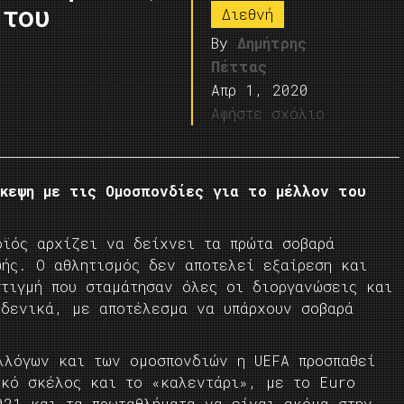
 του
Διεθνή
By
Δημήτρης
Πέττας
Απρ 1, 2020
Αφήστε σχόλιο
σκεψη με τις Ομοσπονδίες για το μέλλον του
οϊός αρχίζει να δείχνει τα πρώτα σοβαρά
ωής. Ο αθλητισμός δεν αποτελεί εξαίρεση και
στιγμή που σταμάτησαν όλες οι διοργανώσεις και
ηδενικά, με αποτέλεσμα να υπάρχουν σοβαρά
λλόγων και των ομοσπονδιών η UEFA προσπαθεί
ικό σκέλος και το «καλεντάρι», με το Euro
021 και τα πρωταθλήματα να είναι ακόμα στην…