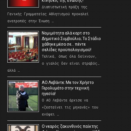
κινήσεις της Ένωσης!
Διαπιστωτική πράξη της
Γενικής Γραμματείας Αθλητισμού προκαλεί
ανατροπές στην Ένωση …
Νομιμότητα αλά καρτ στο
Δημοτικό Συμβούλιο; Το Στάδιο
χάθηκε μέσα σε… πέντε
σελίδες προϋπολογισμού!
Τελικά, όπως όλα δείχνουν,
ο γιαλός δεν είναι στραβός…
αλλά …
ΑΟ Λεβάντε: Με τον Χρήστο
Γερολυμάτο στην τεχνική
ηγεσία!
Ο ΑΟ Λεβάντε άρχισε να
«ζεσταίνει τις μηχανές» του
ενόψει …
O νεαρός ζακυνθινός παίκτης