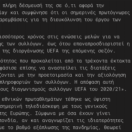
 πλήρη δέσμευσή της σε ό,τι αφορά την
lay και συμφώνησε ότι οι σημερινές πρωτόγνωρες
αρεμβάσεις για τη διευκόλυνση του έργου των
ρισσότερος χρόνος στις ενώσεις μελών για να
ης των συλλόγων, έως ότου επαναπροσδιοριστεί η
 της διοργάνωσης UEFA της επόμενης σεζόν.
ιότητας που προκαλείται από τα τρέχοντα έκτακτα
φάσισε επίσης να αναστείλει τις διατάξεις
ζονται με την προετοιμασία και την αξιολόγηση
πληροφοριών των συλλόγων. Η απόφαση αυτή
τους διαγωνισμούς συλλόγων UEFA του 2020/21».
 εθνικών πρωταθλημάτων τέθηκε ως ύψιστη
σημερινή τηλεδιάσκεψη με τους γενικούς
της Ευρώπης. Σύμφωνα με όσα έχουν γίνει
πονδία, αν και αναγνωρίζει τις ιδιατερότητες
με το βαθμό εξάπλωσης της πανδημίας, θεωρεί