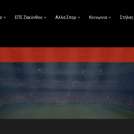
ο
ΕΠΣ Ζακύνθου
Άλλα Σπορ
Κοινωνία
Στήλες