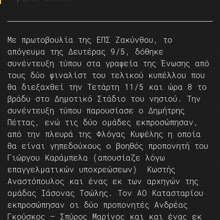
Με πρωτοβουλία της ΕΠΣ Ζακύνθου, το
απόγευμα της Δευτέρας 9/5, δόθηκε
συνέντευξη τύπου στα γραφεία της Ένωσης από
τους δύο φιναλίστ του τελικού κυπέλλου που
θα διεξαχθεί την Τετάρτη 11/5 και ώρα 8 το
βράδυ στο Δημοτικό Στάδιο του νησιού. Την
συνέντευξη τύπου παρουσίασε ο Δημήτρης
Πέττας, ενώ τις δύο ομάδες εκπροσώπησαν,
από την πλευρά της Φλόγας Κυψέλης η οποία
θα είναι γηπεδούχους ο βοηθός προπονητή του
Γιώργου Καράμπελα (απουσίαζε λόγω
επαγγελματικών υποχρεώσεων) Κωστής
Αναστόπουλος και ένας εκ των αρχηγών της
ομάδας Ιάσονας Τσώλης. Τον ΑΟ Κατασταρίου
εκπροσώπησαν οι δύο προπονητές Ανδρέας
Γκούσκος – Σπύρος Μαρίνος και και ένας εκ