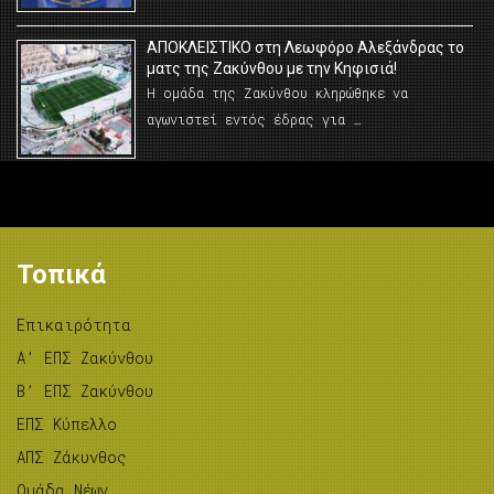
AΠΟΚΛΕΙΣΤΙΚΟ στη Λεωφόρο Αλεξάνδρας το
ματς της Ζακύνθου με την Κηφισιά!
Η ομάδα της Ζακύνθου κληρώθηκε να
αγωνιστεί εντός έδρας για …
Τοπικά
Επικαιρότητα
A’ ΕΠΣ Ζακύνθου
B’ ΕΠΣ Ζακύνθου
ΕΠΣ Κύπελλο
ΑΠΣ Ζάκυνθος
Ομάδα Νέων