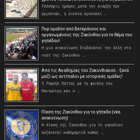
Τέσσερις ημέρες μετά την έναρξη των
εργασιών, η εικόνα προκαλεί …
Πυρ ομαδόν από Βετεράνους και
οργανωμένους της Ζακύνθου για το θέμα του
γηπέδου!
Η μια ανακοίνωση διαδέχεται την άλλη στο
νησί της Ζακύνθου …
Από τις Ακαδημίες του Ζακυνθιακού… ξανά
μαζί ως αντίπαλοι με ιστορικές ομάδες!
Ο Ραφαήλ Πέττας με τη φανέλα του
Πανιωνίου και ο …
Πίεση της Ζακύνθου για το γήπεδο (νέα
ανακοίνωση)
Η πίεση της Ζακύνθου για το γηπεδικο
αυξάνεται καθημερινά καθώς …