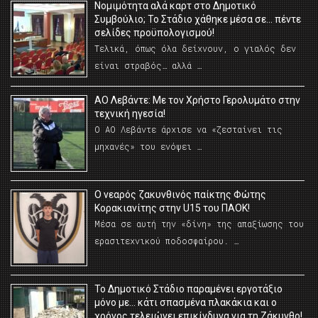
Νομιμότητα αλά καρτ στο Δημοτικό
Συμβούλιο; Το Στάδιο χάθηκε μέσα σε… πέντε
σελίδες προϋπολογισμού!
Τελικά, όπως όλα δείχνουν, ο γιαλός δεν
είναι στραβός… αλλά …
ΑΟ Λεβάντε: Με τον Χρήστο Γερολυμάτο στην
τεχνική ηγεσία!
Ο ΑΟ Λεβάντε άρχισε να «ζεσταίνει τις
μηχανές» του ενόψει …
O νεαρός ζακυνθινός παίκτης Φώτης
Κορακιανίτης στην U15 του ΠΑΟΚ!
Μέσα σε αυτή την «δίνη» της απαξίωσης του
ερασιτεχνικού ποδοσφαίρου. …
Το Δημοτικό Στάδιο παραμένει εργοτάξιο
μόνο με… κάτι σπασμένα πλακάκια και ο
χρόνος τελειώνει επικίνδυνα για τη Ζάκυνθο!