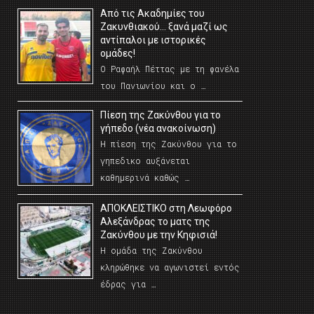
Από τις Ακαδημίες του
Ζακυνθιακού… ξανά μαζί ως
αντίπαλοι με ιστορικές
ομάδες!
Ο Ραφαήλ Πέττας με τη φανέλα
του Πανιωνίου και ο …
Πίεση της Ζακύνθου για το
γήπεδο (νέα ανακοίνωση)
Η πίεση της Ζακύνθου για το
γηπεδικο αυξάνεται
καθημερινά καθώς …
AΠΟΚΛΕΙΣΤΙΚΟ στη Λεωφόρο
Αλεξάνδρας το ματς της
Ζακύνθου με την Κηφισιά!
Η ομάδα της Ζακύνθου
κληρώθηκε να αγωνιστεί εντός
έδρας για …