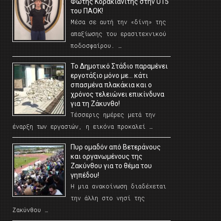
Φώτης Κορακιανίτης στην U15
του ΠΑΟΚ!
Μέσα σε αυτή την «δίνη» της
απαξίωσης του ερασιτεχνικού
ποδοσφαίρου. …
Το Δημοτικό Στάδιο παραμένει
εργοτάξιο μόνο με… κάτι
σπασμένα πλακάκια και ο
χρόνος τελειώνει επικίνδυνα
για τη Ζάκυνθο!
Τέσσερις ημέρες μετά την
έναρξη των εργασιών, η εικόνα προκαλεί …
Πυρ ομαδόν από Βετεράνους
και οργανωμένους της
Ζακύνθου για το θέμα του
γηπέδου!
Η μια ανακοίνωση διαδέχεται
την άλλη στο νησί της
Ζακύνθου …