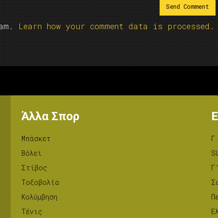
pam.
Learn how your comment data is processed.
Άλλα Σπορ
Ε
Μπάσκετ
Γ
Βόλεϊ
S
Στίβος
Γ
Tοξοβολία
Σ
Κολύμβηση
Π
Τένις
Ε