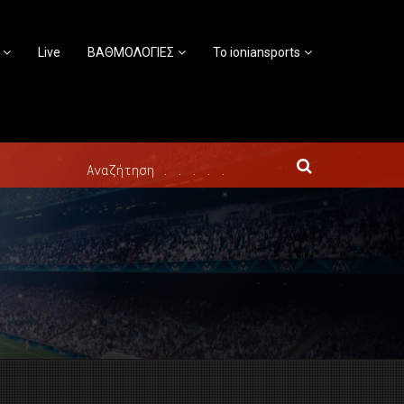
Live
ΒΑΘΜΟΛΟΓΙΕΣ
Το ioniansports