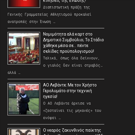
κινήσεις της Ένωσης!
Διαπιστωτική πράξη της
Γενικής Γραμματείας Αθλητισμού προκαλεί
ανατροπές στην Ένωση …
Νομιμότητα αλά καρτ στο
Δημοτικό Συμβούλιο; Το Στάδιο
χάθηκε μέσα σε… πέντε
σελίδες προϋπολογισμού!
Τελικά, όπως όλα δείχνουν,
ο γιαλός δεν είναι στραβός…
αλλά …
ΑΟ Λεβάντε: Με τον Χρήστο
Γερολυμάτο στην τεχνική
ηγεσία!
Ο ΑΟ Λεβάντε άρχισε να
«ζεσταίνει τις μηχανές» του
ενόψει …
O νεαρός ζακυνθινός παίκτης