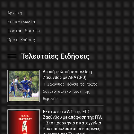
Αρχική
Επικοινωνία
Ionian Sports
Όροι Χρήσης
Τελευταίες Ειδήσεις
Λευκή-φιλική ισοπαλία η
Ζάκυνθος με ΑΕΛ (0-0)
Η Ζάκυνθος έδωσε το πρώτο
δυνατό φιλικό τεστ της
θερινής …
Έκπτωτο το Δ.Σ. της ΕΠΣ
Ζακύνθου με απόφαση της ΓΓΑ
– Στο προσκήνιο η καταγγελία
Ραυτόπουλου και οι επόμενες