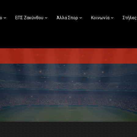
ο
ΕΠΣ Ζακύνθου
Άλλα Σπορ
Κοινωνία
Στήλες