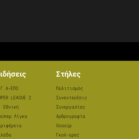
ιδήσεις
Στήλες
.Γ.Α-ΕΠΟ
Πολιτισμός
UPER LEAGUE 2
Συνεντεύξεις
’ Εθνική
Συνεργασίες
ούπερ Λίγκα
Αρθρογραφία
εριφέρεια
Gossip
λλάδα
Γκολ-αρες